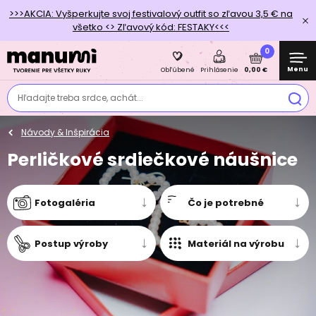
>>>AKCIA: Vyšperkujte svoj festivalový outfit so zľavou 3,5 € na
všetko <> Zľavový kód: FESTAKY<<<
0
Menu
0,00 €
Obľúbené
Prihlásenie
Hľadajte treba srdce, achát...
Návody & Inšpirácia
Perličkové srdiečkové náušnice
Fotogaléria
Čo je potrebné
Postup výroby
Materiál na výrobu