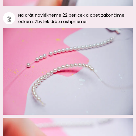
Na drát navlékneme 22 perliček a opět zakončíme
očkem. Zbytek drátu uštípneme.