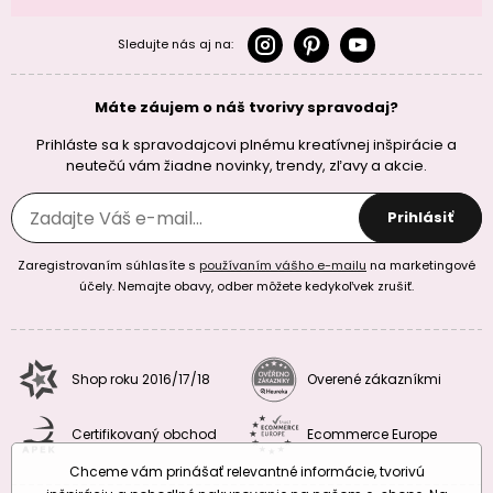
Sledujte nás aj na:
Máte záujem o náš tvorivy spravodaj?
Prihláste sa k spravodajcovi plnému kreatívnej inšpirácie a
neutečú vám žiadne novinky, trendy, zľavy a akcie.
Prihlásiť
Zaregistrovaním súhlasíte s
používaním vášho e-mailu
na marketingové
účely. Nemajte obavy, odber môžete kedykoľvek zrušiť.
Shop roku 2016/17/18
Overené zákazníkmi
Certifikovaný obchod
Ecommerce Europe
Chceme vám prinášať relevantné informácie, tvorivú