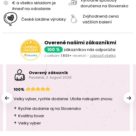
Výhodné spôsoby
€ a všetko skladom je
doručenia na Slovensko
ihneď na odoslanie
Zvýhodnená cena
České lokálne výrobky
väčších balení
Overené našimi zákazníkmi
100 %
zákazníkov nás odporúča
z celkom
1 833+
recenzií -
zobraziť všetko
Overený zákazník
Pondelok, 3. August 2026
100%
Velky vyber, rychle dodanie. Utcite nakupim znovu
+
Rychle dodanie aj na Slovensko
+
Kvalitny tovar
+
Velky vyber