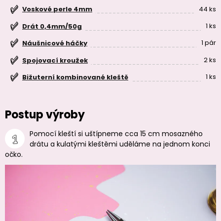
44 ks
Voskové perle 4mm
1 ks
Drát 0,4mm/50g
1 pár
Náušnicové háčky
2 ks
Spojovací kroužek
1 ks
Bižuterní kombinované kleště
Postup výroby
Pomocí kleští si uštípneme cca 15 cm mosazného
drátu a kulatými kleštěmi uděláme na jednom konci
očko.