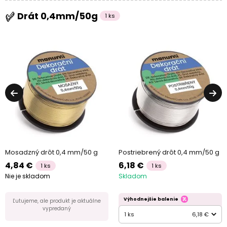
Drát 0,4mm/50g
1 ks
Mosadzný drôt 0,4 mm/50 g
Postriebrený drôt 0,4 mm/50 g
4,84 €
6,18 €
1 ks
1 ks
Nie je skladom
Skladom
Výhodnejšie balenie
Ľutujeme, ale produkt je aktuálne
vypredaný
1 ks
6,18 €