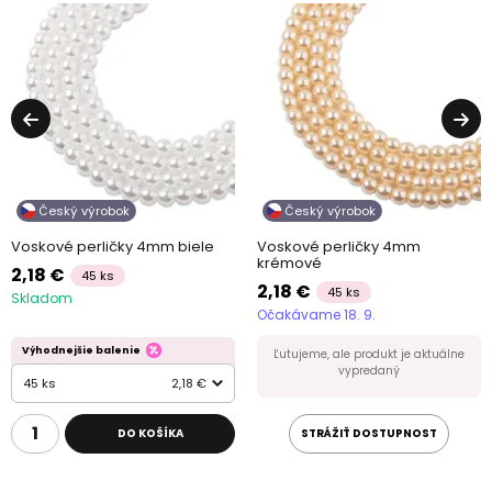
Český výrobok
Český výrobok
Voskové perličky 4mm biele
Voskové perličky 4mm
krémové
2,18 €
45 ks
2,18 €
45 ks
Skladom
Očakávame 18. 9.
Výhodnejšie balenie
Ľutujeme, ale produkt je aktuálne
vypredaný
45 ks
2,18 €
DO KOŠÍKA
STRÁŽIŤ DOSTUPNOST