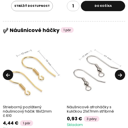
STRÁŽIŤ DOSTUPNOST
DO KOŠÍKA
Náušnicové háčky
1 pár
Strieborný pozlátený
Náušnicové afroháčky s
náušnicový háčik 18x12mm
kuličkou 21x17mm stříbrné
č.610
0,93 €
3 páry
4,44 €
1 pár
Skladom