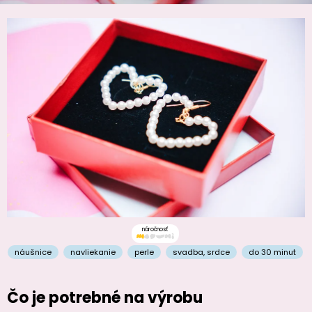
náročnosť
náušnice
navliekanie
perle
svadba
,
srdce
do 30 minut
Čo je potrebné na výrobu