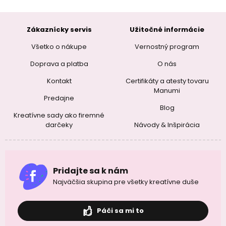
Zákaznícky servis
Užitočné informácie
Všetko o nákupe
Vernostný program
Doprava a platba
O nás
Kontakt
Certifikáty a atesty tovaru
Manumi
Predajne
Blog
Kreatívne sady ako firemné
darčeky
Návody & Inšpirácia
Pridajte sa k nám
Najväčšia skupina pre všetky kreatívne duše
Páči sa mi to