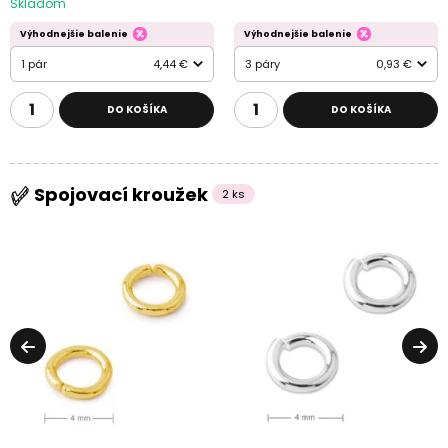
Skladom
Výhodnejšie balenie
Výhodnejšie balenie
1 pár
4,44 €
3 páry
0,93 €
DO KOŠÍKA
DO KOŠÍKA
Spojovací kroužek
2 ks