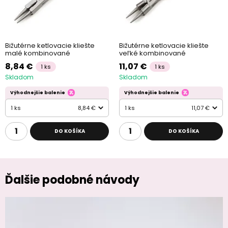
Bižutérne ketlovacie kliešte
Bižutérne ketlovacie kliešte
malé kombinované
veľké kombinované
8,84 €
11,07 €
1 ks
1 ks
Skladom
Skladom
Výhodnejšie balenie
Výhodnejšie balenie
1 ks
8,84 €
1 ks
11,07 €
DO KOŠÍKA
DO KOŠÍKA
Ďalšie podobné návody