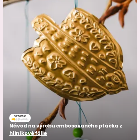
náročnosť
Návod na výrobu embosovaného ptáčka z
hliníkové fólie