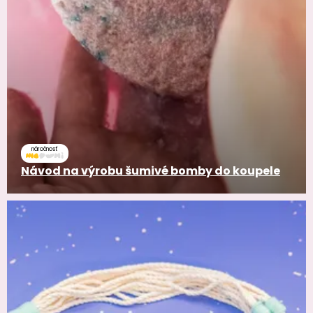
náročnosť
Návod na výrobu šumivé bomby do koupele