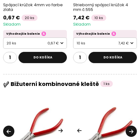
Spájací krúžok 4mm vo farbe
Strieborný spájací krúžok 4
zlata
mm č.555
0,67 €
7,42 €
20 ks
10 ks
Skladom
Skladom
Výhodnejšie balenie
Výhodnejšie balenie
20 ks
0,67 €
10 ks
7,42 €
DO KOŠÍKA
DO KOŠÍKA
Bižuterní kombinované kleště
1 ks