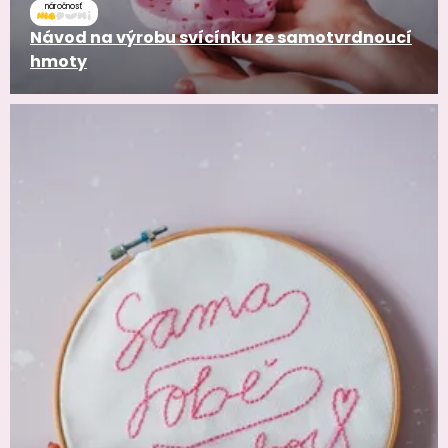
náročnosť
Návod na výrobu svícínku ze samotvrdnoucí
hmoty