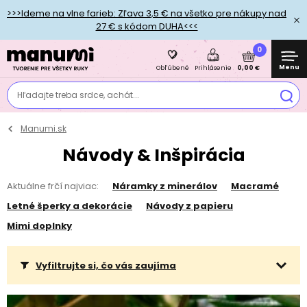
>>>Ideme na vlne farieb: Zľava 3,5 € na všetko pre nákupy nad
27 € s kódom DUHA<<<
0
Menu
0,00 €
Obľúbené
Prihlásenie
Hľadajte treba srdce, achát...
Manumi.sk
Návody & Inšpirácia
Aktuálne frčí najviac:
Náramky z minerálov
Macramé
Letné šperky a dekorácie
Návody z papieru
Mimi doplnky
Vyfiltrujte si, čo vás zaujíma