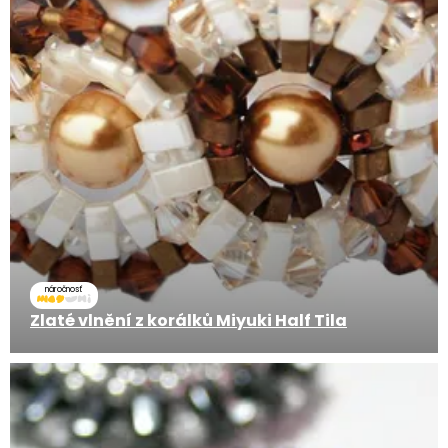
náročnosť
Zlaté vlnění z korálků Miyuki Half Tila