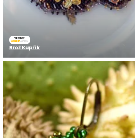
náročnosť
Brož Kapřík