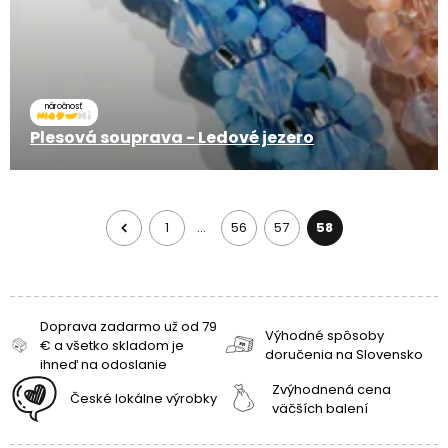
náročnosť
Plesová souprava - Ledové jezero
1
56
57
58
…
Doprava zadarmo už od 79
Výhodné spôsoby
€ a všetko skladom je
doručenia na Slovensko
ihneď na odoslanie
Zvýhodnená cena
České lokálne výrobky
väčších balení