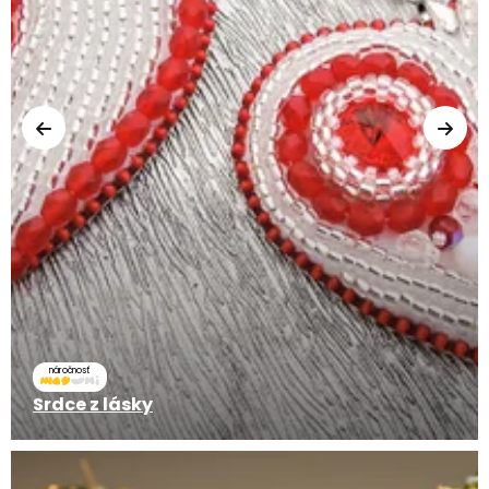
náročnosť
Srdce z lásky