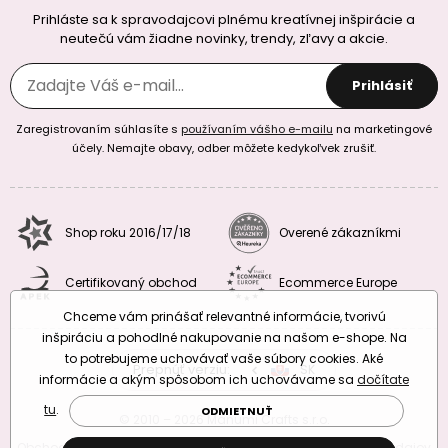
Prihláste sa k spravodajcovi plnému kreatívnej inšpirácie a
neutečú vám žiadne novinky, trendy, zľavy a akcie.
Prihlásiť
Zaregistrovaním súhlasíte s
používaním vášho e-mailu
na marketingové
účely. Nemajte obavy, odber môžete kedykoľvek zrušiť.
Shop roku 2016/17/18
Overené zákazníkmi
Certifikovaný obchod
Ecommerce Europe
Chceme vám prinášať relevantné informácie, tvorivú
inšpiráciu a pohodlné nakupovanie na našom e-shope. Na
to potrebujeme uchovávať vaše súbory cookies. Aké
Prepnúť verziu:
CZ
SK
EU
RO
informácie a akým spôsobom ich uchovávame sa
dočítate
tu
.
ODMIETNUŤ
© 2010 – 2026 Manumi Crafts s.r.o.
Obchodné podmienky
|
Podmienky ochrany osobných údajov