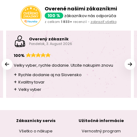
Overené našimi zákazníkmi
100 %
zákazníkov nás odporúča
z celkom
1 833+
recenzií -
zobraziť všetko
Overený zákazník
Pondelok, 3. August 2026
100%
Velky vyber, rychle dodanie. Utcite nakupim znovu
+
Rychle dodanie aj na Slovensko
+
Kvalitny tovar
+
Velky vyber
Zákaznícky servis
Užitočné informácie
Všetko o nákupe
Vernostný program