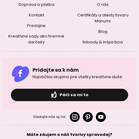
Doprava a platba
O nás
Kontakt
Certifikáty a atesty tovaru
Manumi
Predajne
Blog
Kreatívne sady ako firemné
darčeky
Návody & Inšpirácia
Pridajte sa k nám
Najväčšia skupina pre všetky kreatívne duše
Páči sa mi to
Sledujte nás aj na:
Máte záujem o náš tvorivy spravodaj?