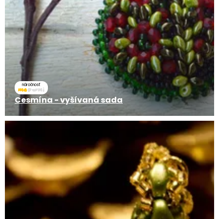
náročnosť
Cesmína - vyšívaná sada