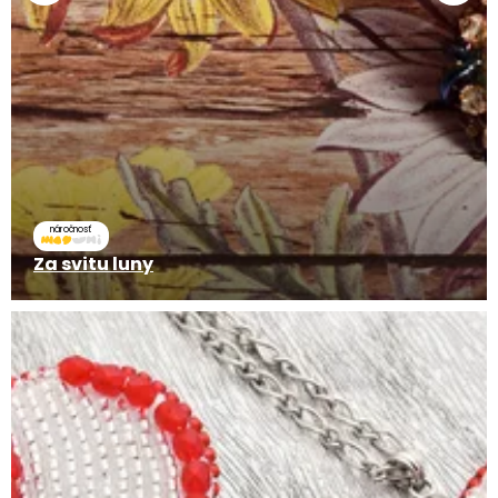
náročnosť
Za svitu luny