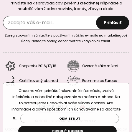
Prihláste sa k spravodajcovi plnému kreatívnej inšpirácie a
neutečú vám žiadne novinky, trendy, zľavy a akcie.
Prihlásiť
Zaregistrovaním súhlasíte s
používaním vášho e-mailu
na marketingové
účely. Nemajte obavy, odber môžete kedykoľvek zrušiť.
Shop roku 2016/17/18
Overené zákazníkmi
Certifikovaný obchod
Ecommerce Europe
Chceme vám prinášať relevantné informácie, tvorivú
inšpiráciu a pohodlné nakupovanie na našom e-shope. Na
to potrebujeme uchovávať vaše súbory cookies. Aké
Prepnúť verziu:
CZ
SK
EU
RO
informácie a akým spôsobom ich uchovávame sa
dočítate
tu
.
ODMIETNUŤ
© 2010 – 2026 Manumi Crafts s.r.o.
Obchodné podmienky
|
Podmienky ochrany osobných údajov
POVOLIŤ COOKIES