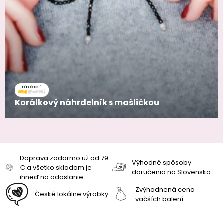
náročnosť
Korálkový náhrdelník s mašličkou
Doprava zadarmo už od 79
Výhodné spôsoby
€ a všetko skladom je
doručenia na Slovensko
ihneď na odoslanie
Zvýhodnená cena
České lokálne výrobky
väčších balení