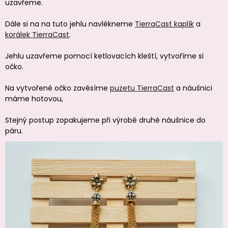
uzavřeme.
Dále si na na tuto jehlu navlékneme
TierraCast kaplík
a
korálek TierraCast
.
Jehlu uzavřeme pomocí ketlovacích kleští, vytvoříme si
očko.
Na vytvořené očko zavěsíme
puzetu TierraCast
a náušnici
máme hotovou,
Stejný postup zopakujeme při výrobě druhé náušnice do
páru.