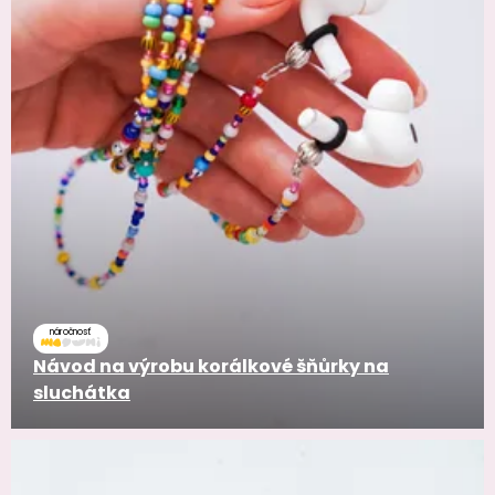
náročnosť
Návod na výrobu korálkové šňůrky na
sluchátka