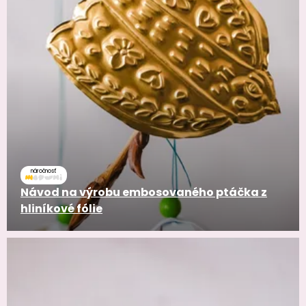
náročnosť
Návod na výrobu embosovaného ptáčka z
hliníkové fólie