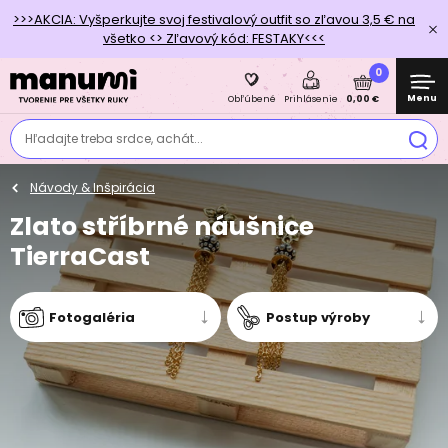
>>>AKCIA: Vyšperkujte svoj festivalový outfit so zľavou 3,5 € na
všetko <> Zľavový kód: FESTAKY<<<
0
Menu
0,00 €
Obľúbené
Prihlásenie
Hľadajte treba srdce, achát...
Návody & Inšpirácia
Zlato stříbrné náušnice
TierraCast
Fotogaléria
Postup výroby