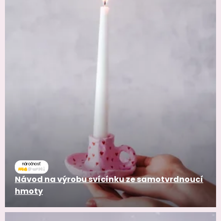
náročnosť
Návod na výrobu svícínku ze samotvrdnoucí
hmoty