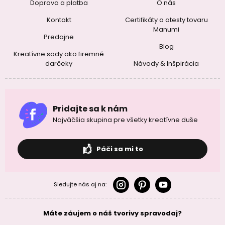
Doprava a platba
O nás
Kontakt
Certifikáty a atesty tovaru
Manumi
Predajne
Blog
Kreatívne sady ako firemné
darčeky
Návody & Inšpirácia
Pridajte sa k nám
Najväčšia skupina pre všetky kreatívne duše
Páči sa mi to
Sledujte nás aj na:
Máte záujem o náš tvorivy spravodaj?