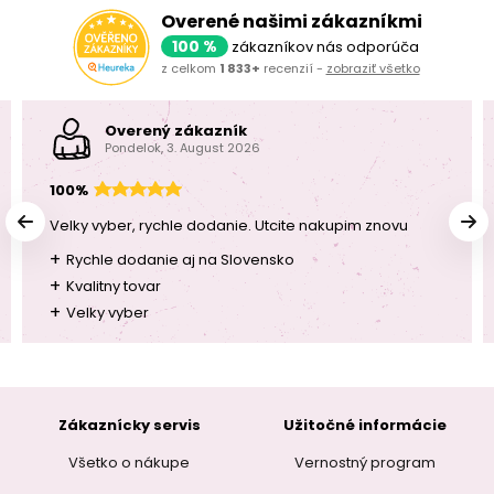
Overené našimi zákazníkmi
100 %
zákazníkov nás odporúča
z celkom
1 833+
recenzií -
zobraziť všetko
Overený zákazník
Pondelok, 3. August 2026
100%
Velky vyber, rychle dodanie. Utcite nakupim znovu
+
Rychle dodanie aj na Slovensko
+
Kvalitny tovar
+
Velky vyber
Zákaznícky servis
Užitočné informácie
Všetko o nákupe
Vernostný program