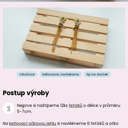
náušnice
ketlovanie
,
navliekanie
tip na darček
Postup výroby
Nejprve si naštípeme 12ks
řetízků
o délce v průměru
5-7cm.
Na
ketlovací očkovou jehlu
si navlékneme 6 řetízků a očko