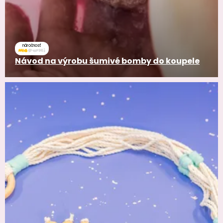
náročnosť
Návod na výrobu šumivé bomby do koupele