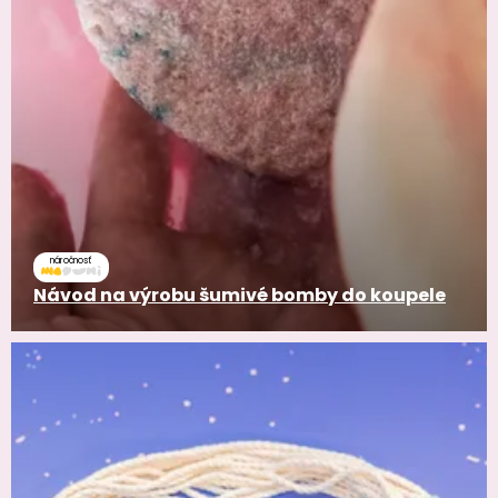
náročnosť
Návod na výrobu šumivé bomby do koupele