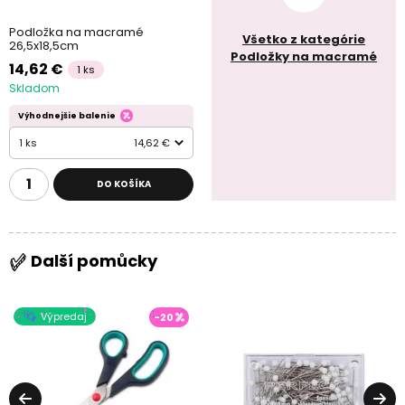
Podložka na macramé
Všetko z kategórie
26,5x18,5cm
Podložky na macramé
14,62 €
1 ks
Skladom
Výhodnejšie balenie
1 ks
14,62 €
DO KOŠÍKA
Další pomůcky
Výpredaj
-20