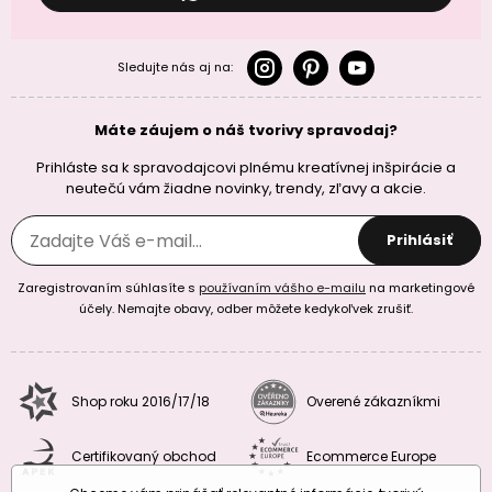
Sledujte nás aj na:
Máte záujem o náš tvorivy spravodaj?
Prihláste sa k spravodajcovi plnému kreatívnej inšpirácie a
neutečú vám žiadne novinky, trendy, zľavy a akcie.
Prihlásiť
Zaregistrovaním súhlasíte s
používaním vášho e-mailu
na marketingové
účely. Nemajte obavy, odber môžete kedykoľvek zrušiť.
Shop roku 2016/17/18
Overené zákazníkmi
Certifikovaný obchod
Ecommerce Europe