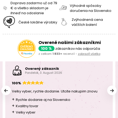
Doprava zadarmo už od 79
Výhodné spôsoby
€ a všetko skladom je
doručenia na Slovensko
ihneď na odoslanie
Zvýhodnená cena
České lokálne výrobky
väčších balení
Overené našimi zákazníkmi
100 %
zákazníkov nás odporúča
z celkom
1 833+
recenzií -
zobraziť všetko
Overený zákazník
Pondelok, 3. August 2026
100%
Velky vyber, rychle dodanie. Utcite nakupim znovu
+
Rychle dodanie aj na Slovensko
+
Kvalitny tovar
+
Velky vyber