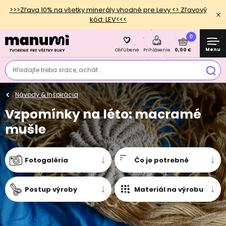
>>>Zľava 10% na všetky minerály vhodné pre Levy <> Zľavový
kód: LEV<<<
0
Menu
0,00 €
Obľúbené
Prihlásenie
Hľadajte treba srdce, achát...
Návody & Inšpirácia
Vzpomínky na léto: macramé
mušle
Fotogaléria
Čo je potrebné
Postup výroby
Materiál na výrobu