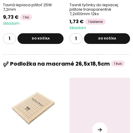
Tavná lepiaca pištoľ 25W
Tavné tyčinky do lepiacej
7,2mm
pištole transparentné
7,2x100mm 12ks
9,73 €
1 ks
1,73 €
1 balenie
Skladom
Skladom
DO KOŠÍKA
DO KOŠÍKA
Podložka na macramé 26,5x18,5cm
1 kus