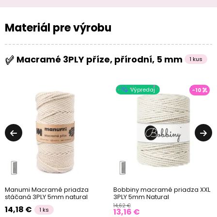
Materiál pre výrobu
Macramé 3PLY příze, přírodní, 5 mm
1 kus
Výpredaj
-10
Manumi Macramé priadza
Bobbiny macramé priadza XXL
stáčaná 3PLY 5mm natural
3PLY 5mm Natural
14,62 €
14,18 €
1 ks
13,16 €