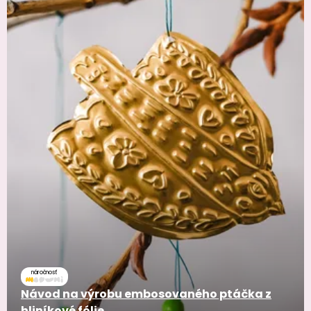
náročnosť
Návod na výrobu embosovaného ptáčka z
hliníkové fólie