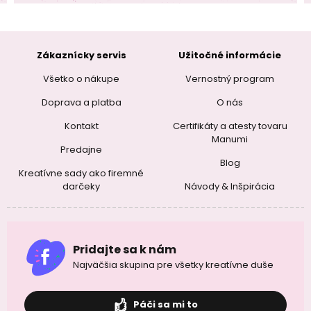
Zákaznícky servis
Užitočné informácie
Všetko o nákupe
Vernostný program
Doprava a platba
O nás
Kontakt
Certifikáty a atesty tovaru
Manumi
Predajne
Blog
Kreatívne sady ako firemné
darčeky
Návody & Inšpirácia
Pridajte sa k nám
Najväčšia skupina pre všetky kreatívne duše
Páči sa mi to