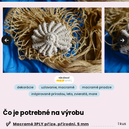
náročnosť
dekorácie
uzlovanie
,
macramé
macramé priadze
inšpirované prírodou
,
leto
,
zvieratá
,
more
Čo je potrebné na výrobu
1 kus
Macramé 3PLY příze, přírodní, 5 mm