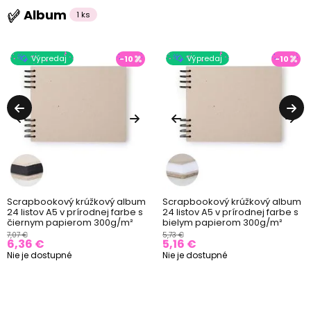
Album
1 ks
Výpredaj
Výpredaj
-10
-10
Scrapbookový krúžkový album
Scrapbookový krúžkový album
24 listov A5 v prírodnej farbe s
24 listov A5 v prírodnej farbe s
čiernym papierom 300g/m²
bielym papierom 300g/m²
7,07 €
5,73 €
6,36 €
5,16 €
Nie je dostupné
Nie je dostupné