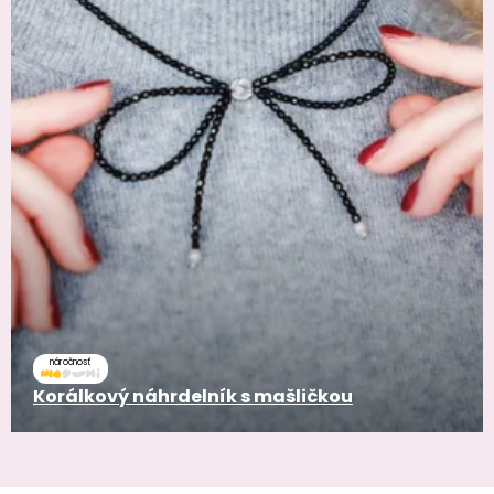
náročnosť
Korálkový náhrdelník s mašličkou