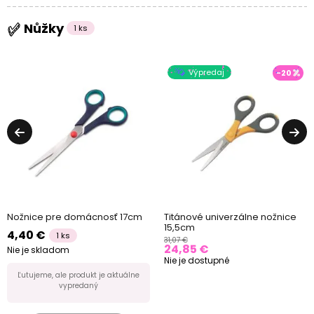
Nůžky
1 ks
Výpredaj
-20
Nožnice pre domácnosť 17cm
Titánové univerzálne nožnice
15,5cm
4,40 €
1 ks
31,07 €
24,85 €
Nie je skladom
Nie je dostupné
Ľutujeme, ale produkt je aktuálne
vypredaný