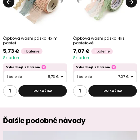
Čipková washi páska 4x1m
Čipková washi páska 4ks
pastel
pastelové
5,73 €
7,07 €
1 balenie
1 balenie
Skladom
Skladom
Výhodnejšie balenie
Výhodnejšie balenie
1 balenie
5,73 €
1 balenie
7,07 €
DO KOŠÍKA
DO KOŠÍKA
Ďalšie podobné návody