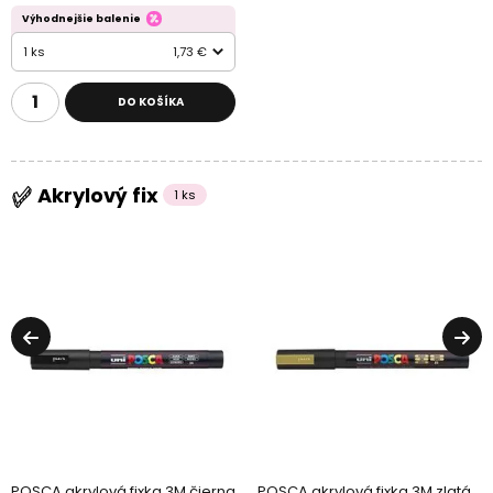
Výhodnejšie balenie
1 ks
1,73 €
DO KOŠÍKA
Akrylový fix
1 ks
POSCA akrylová fixka 3M čierna
POSCA akrylová fixka 3M zlatá