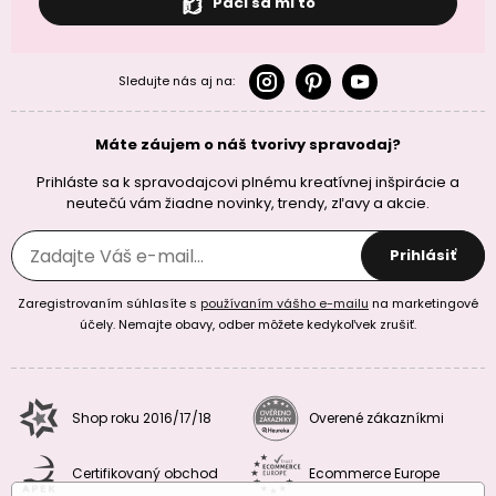
Páči sa mi to
Sledujte nás aj na:
Máte záujem o náš tvorivy spravodaj?
Prihláste sa k spravodajcovi plnému kreatívnej inšpirácie a
neutečú vám žiadne novinky, trendy, zľavy a akcie.
Prihlásiť
Zaregistrovaním súhlasíte s
používaním vášho e-mailu
na marketingové
účely. Nemajte obavy, odber môžete kedykoľvek zrušiť.
Shop roku 2016/17/18
Overené zákazníkmi
Certifikovaný obchod
Ecommerce Europe