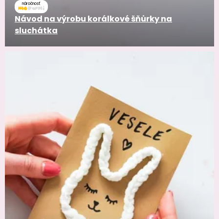
náročnosť
Návod na výrobu korálkové šňůrky na
sluchátka