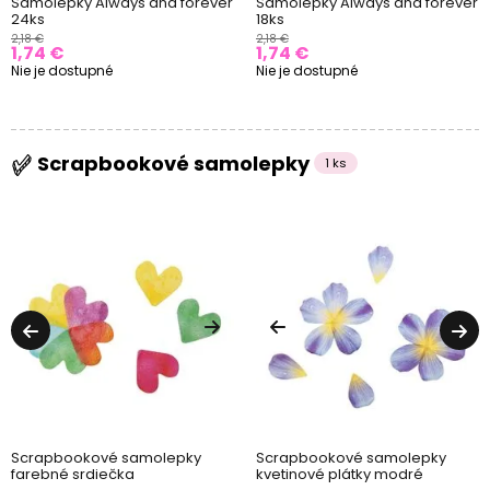
Samolepky Always and forever
Samolepky Always and forever
24ks
18ks
2,18 €
2,18 €
1,74 €
1,74 €
Nie je dostupné
Nie je dostupné
Scrapbookové samolepky
1 ks
Scrapbookové samolepky
Scrapbookové samolepky
farebné srdiečka
kvetinové plátky modré