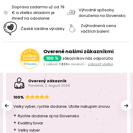
Doprava zadarmo už od 79
Výhodné spôsoby
€ a všetko skladom je
doručenia na Slovensko
ihneď na odoslanie
Zvýhodnená cena
České lokálne výrobky
väčších balení
Overené našimi zákazníkmi
100 %
zákazníkov nás odporúča
z celkom
1 833+
recenzií -
zobraziť všetko
Overený zákazník
Pondelok, 3. August 2026
100%
Velky vyber, rychle dodanie. Utcite nakupim znovu
+
Rychle dodanie aj na Slovensko
+
Kvalitny tovar
+
Velky vyber