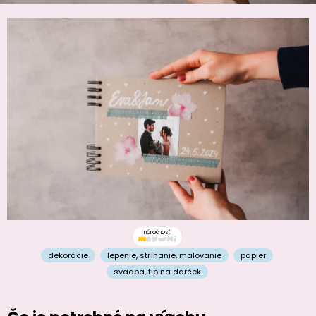
náročnosť
dekorácie
lepenie
,
stríhanie
,
malovanie
papier
svadba
,
tip na darček