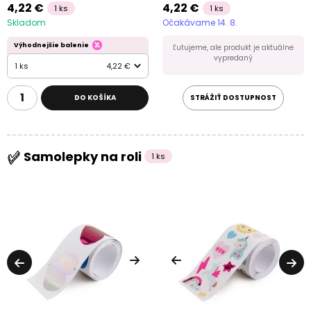
4,22 €
4,22 €
1 ks
1 ks
Skladom
Očakávame 14. 8.
Výhodnejšie balenie
Ľutujeme, ale produkt je aktuálne
vypredaný
1 ks
4,22 €
DO KOŠÍKA
STRÁŽIŤ DOSTUPNOST
Samolepky na roli
1 ks