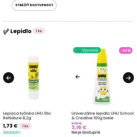
STRÁŽIŤ DOSTUPNOST
Lepidlo
1 ks
Výpredaj
-20
Lepiaca tyčinka UHU Stic
Univerzálne lepidlo UHU School
ReNature 8,2g
& Creative 100g biele
3,96 €
1,73 €
1 ks
3,16 €
Skladom
Nie je dostupné