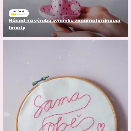
náročnosť
Návod na výrobu svícínku ze samotvrdnoucí
hmoty