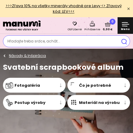
>>>Zľava 10% na všetky minerály vhodné pre Levy <> Zľavový
kód: LEV<<<
0
Menu
0,00 €
Obľúbené
Prihlásenie
Hľadajte treba srdce, achát...
Návody & Inšpirácia
Svatební scrapbookové album
Fotogaléria
Čo je potrebné
Postup výroby
Materiál na výrobu