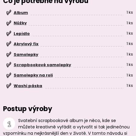
Čo je potrebné na výrobu
1 ks
Album
1 ks
Nůžky
1 ks
Lepidlo
1 ks
Akrylový fix
1 ks
Samolepky
1 ks
Scrapbookové samolepky
1 ks
Samolepky na roli
1 ks
Washi páska
Postup výroby
Svatební scrapbookové album je něco, kde se
můžete kreativně vyřádit a vytvořit si tak jedinečnou
vzpomínku na nejkrásnější den v životě. V tomto návodu si