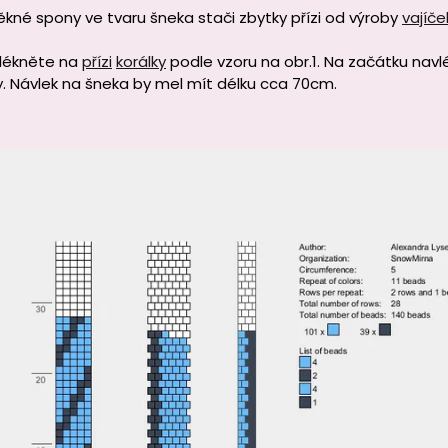
kné spony ve tvaru šneka stači zbytky přízi od výroby
vajíče
vlékněte na
přízi
korálky
podle vzoru na obr.1. Na začátku navl
. Návlek na šneka by mel mít délku cca 70cm.