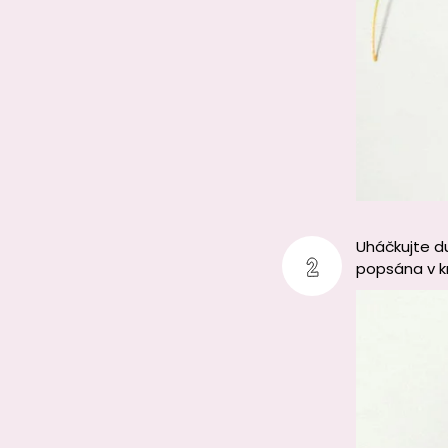
Uháčkujte d
popsána v kr