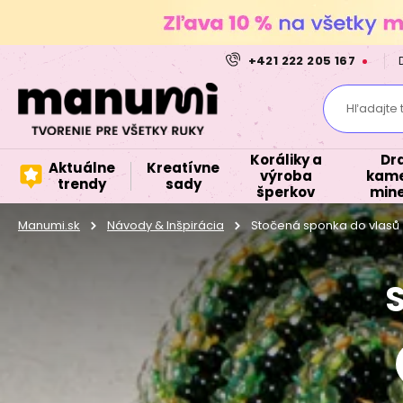
+421 222 205 167
Hľadajte 
Koráliky a
Dr
Aktuálne
Kreatívne
výroba
kame
trendy
sady
šperkov
mine
Manumi.sk
Návody & Inšpirácia
Stočená sponka do vlasů