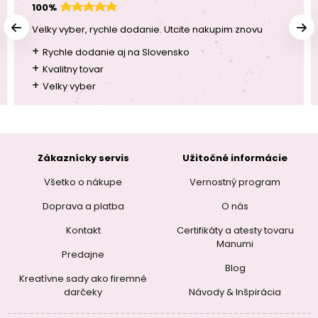
100%
Velky vyber, rychle dodanie. Utcite nakupim znovu
+
Rychle dodanie aj na Slovensko
+
Kvalitny tovar
+
Velky vyber
Zákaznícky servis
Užitočné informácie
Všetko o nákupe
Vernostný program
Doprava a platba
O nás
Kontakt
Certifikáty a atesty tovaru
Manumi
Predajne
Blog
Kreatívne sady ako firemné
darčeky
Návody & Inšpirácia