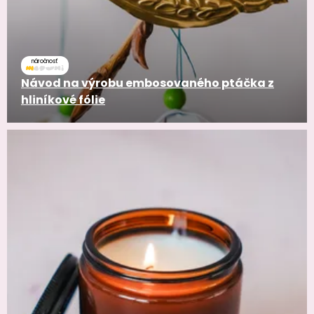
náročnosť
Návod na výrobu embosovaného ptáčka z
hliníkové fólie