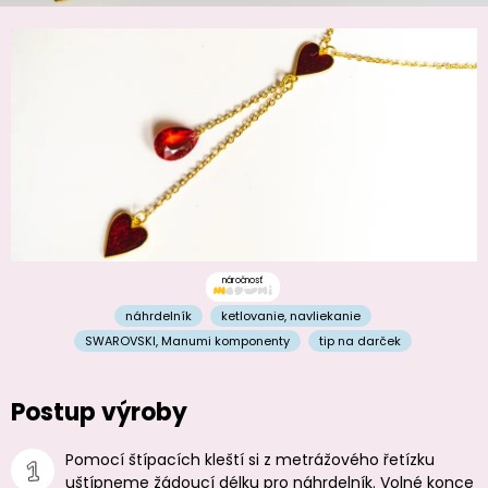
náročnosť
náhrdelník
ketlovanie
,
navliekanie
SWAROVSKI
,
Manumi komponenty
tip na darček
Postup výroby
Pomocí štípacích kleští si z metrážového řetízku
uštípneme žádoucí délku pro náhrdelník. Volné konce