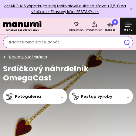
>>>AKCIA: Vyšperkujte svoj festivalový outfit so zľavou 3,5 € na
všetko <> Zľavový kód: FESTAKY<<<
0
Menu
0,00 €
Obľúbené
Prihlásenie
Hľadajte treba srdce, achát...
Návody & Inšpirácia
Srdíčkový náhrdelník
OmegaCast
Fotogaléria
Postup výroby