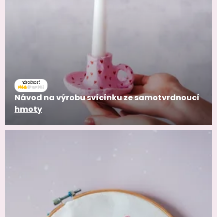
náročnosť
Návod na výrobu svícínku ze samotvrdnoucí
hmoty