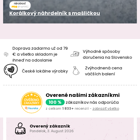
náročnosť
Korálkový náhrdelník s mašličkou
Doprava zadarmo už od 79
Výhodné spôsoby
€ a všetko skladom je
doručenia na Slovensko
ihneď na odoslanie
Zvýhodnená cena
České lokálne výrobky
väčších balení
Overené našimi zákazníkmi
100 %
zákazníkov nás odporúča
z celkom
1 833+
recenzií -
zobraziť všetko
Overený zákazník
Pondelok, 3. August 2026