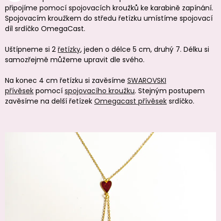
připojíme pomocí spojovacích kroužků ke karabině zapínání.
Spojovacím kroužkem do středu řetízku umístíme spojovací
díl srdíčko OmegaCast.
Uštípneme si 2
řetízky
, jeden o délce 5 cm, druhý 7. Délku si
samozřejmě můžeme upravit dle svého.
Na konec 4 cm řetízku si zavěsíme
SWAROVSKI
přívěse
k
pomocí
spojovacího kroužku
. Stejným postupem
zavěsíme na delší řetízek
Omegacast přívěsek
srdíčko.