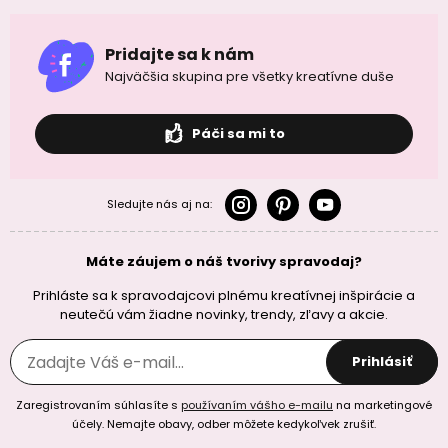
Pridajte sa k nám
Najväčšia skupina pre všetky kreatívne duše
Páči sa mi to
Sledujte nás aj na:
Máte záujem o náš tvorivy spravodaj?
Prihláste sa k spravodajcovi plnému kreatívnej inšpirácie a
neutečú vám žiadne novinky, trendy, zľavy a akcie.
Prihlásiť
Zaregistrovaním súhlasíte s
používaním vášho e-mailu
na marketingové
účely. Nemajte obavy, odber môžete kedykoľvek zrušiť.