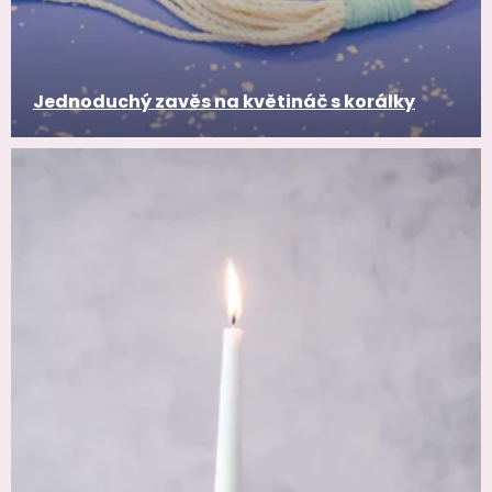
Jednoduchý zavěs na květináč s korálky