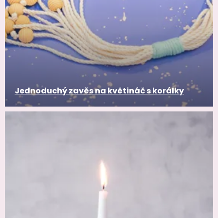
Jednoduchý zavěs na květináč s korálky