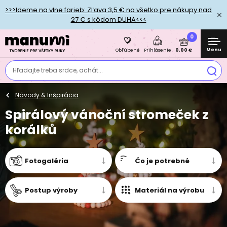
>>>Ideme na vlne farieb: Zľava 3,5 € na všetko pre nákupy nad
27 € s kódom DUHA<<<
0
Menu
0,00 €
Obľúbené
Prihlásenie
Hľadajte treba srdce, achát...
Návody & Inšpirácia
Spirálový vánoční stromeček z
korálků
Fotogaléria
Čo je potrebné
Postup výroby
Materiál na výrobu