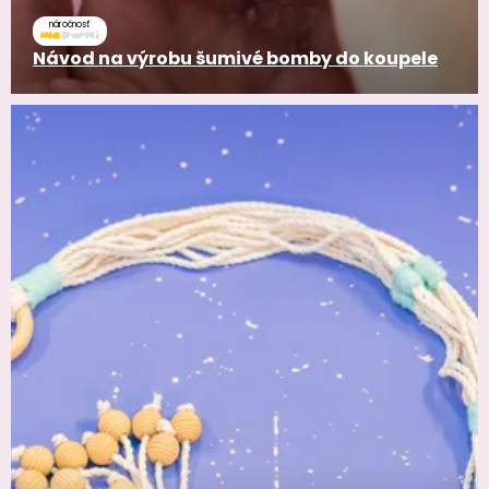
náročnosť
Návod na výrobu šumivé bomby do koupele