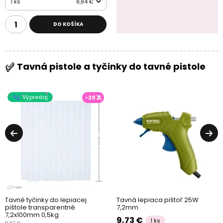
1 ks
8,84 €
DO KOŠÍKA
Tavná pistole a tyčinky do tavné pistole
Výpredaj
-20
Tavné tyčinky do lepiacej
Tavná lepiaca pištoľ 25W
pištole transparentné
7,2mm
7,2x100mm 0,5kg
9,73 €
1 ks