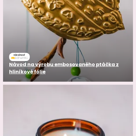
náročnosť
Návod na výrobu embosovaného ptáčka z
hliníkové fólie