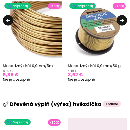
Výpredaj
Výpredaj
-30
-20
Mosadzný drôt 0,9mm/5m
Mosadzný drôt 0,9 mm/50 g
8,40 €
4,40 €
5,88 €
3,52 €
Nie je dostupné
Nie je dostupné
Dřevěná výplň (výřez) hvězdička
1 balení
Výpredaj
-30