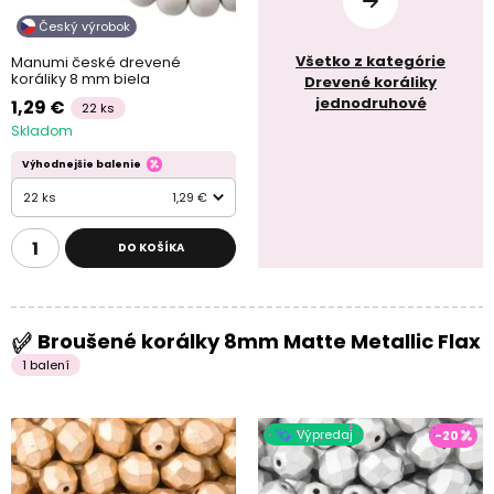
Český výrobok
Všetko z kategórie
Manumi české drevené
koráliky 8 mm biela
Drevené koráliky
jednodruhové
1,29 €
22 ks
Skladom
Výhodnejšie balenie
22 ks
1,29 €
DO KOŠÍKA
Broušené korálky 8mm Matte Metallic Flax
1 balení
Výpredaj
-20