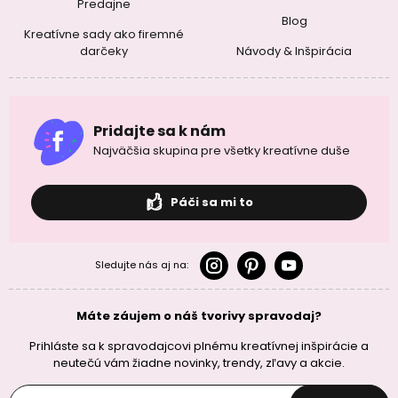
Predajne
Blog
Kreatívne sady ako firemné
darčeky
Návody & Inšpirácia
Pridajte sa k nám
Najväčšia skupina pre všetky kreatívne duše
Páči sa mi to
Sledujte nás aj na:
Máte záujem o náš tvorivy spravodaj?
Prihláste sa k spravodajcovi plnému kreatívnej inšpirácie a
neutečú vám žiadne novinky, trendy, zľavy a akcie.