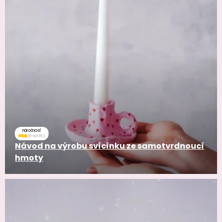
náročnosť
Návod na výrobu svícínku ze samotvrdnoucí
hmoty