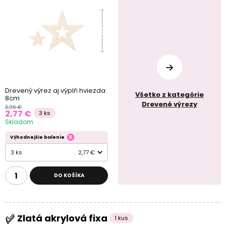
Drevený výrez aj výplň hviezda
Všetko z kategórie
8cm
Drevené výrezy
3,96 €
2,77 €
3 ks
Skladom
Výhodnejšie balenie
3 ks
2,77 €
DO KOŠÍKA
Zlatá akrylová fixa
1 kus