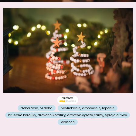
náročnosť
dekorácie
,
ozdoba
navliekanie
,
drôtovanie
,
lepenie
brúsené koráliky
,
drevené koráliky
,
drevené výrezy
,
farby, spreje a fixky
Vianoce