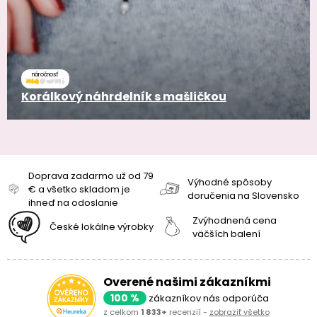
náročnosť
Korálkový náhrdelník s mašličkou
Doprava zadarmo už od 79
Výhodné spôsoby
€ a všetko skladom je
doručenia na Slovensko
ihneď na odoslanie
Zvýhodnená cena
České lokálne výrobky
väčších balení
Overené našimi zákazníkmi
100 %
zákazníkov nás odporúča
z celkom
1 833+
recenzií -
zobraziť všetko