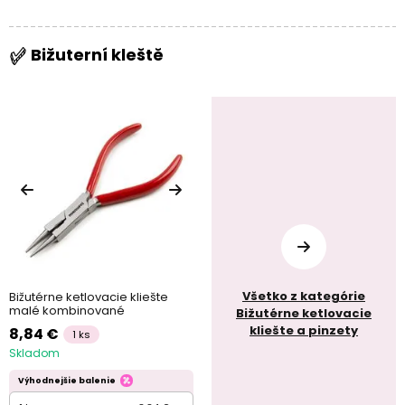
Bižuterní kleště
Všetko z kategórie
Bižutérne ketlovacie kliešte
malé kombinované
Bižutérne ketlovacie
kliešte a pinzety
8,84 €
1 ks
Skladom
Výhodnejšie balenie