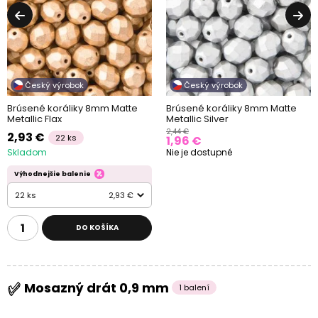
Český výrobok
Český výrobok
Brúsené koráliky 8mm Matte
Brúsené koráliky 8mm Matte
Metallic Flax
Metallic Silver
2,44 €
2,93 €
22 ks
1,96 €
Skladom
Nie je dostupné
Výhodnejšie balenie
22 ks
2,93 €
DO KOŠÍKA
Mosazný drát 0,9 mm
1 balení