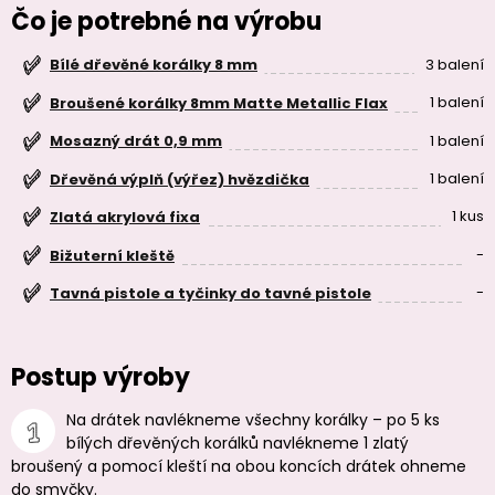
Čo je potrebné na výrobu
3 balení
Bílé dřevěné korálky 8 mm
1 balení
Broušené korálky 8mm Matte Metallic Flax
1 balení
Mosazný drát 0,9 mm
1 balení
Dřevěná výplň (výřez) hvězdička
1 kus
Zlatá akrylová fixa
-
Bižuterní kleště
-
Tavná pistole a tyčinky do tavné pistole
Postup výroby
Na drátek navlékneme všechny korálky – po 5 ks
bílých dřevěných korálků navlékneme 1 zlatý
broušený a pomocí kleští na obou koncích drátek ohneme
do smyčky.