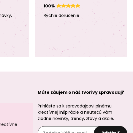
100%
návky,
Rýchle doručenie
Náhradné
nylonové okrúhle
čeľuste
Máte záujem o náš tvorivy spravodaj?
Prihláste sa k spravodajcovi plnému
kreatívnej inšpirácie a neutečú vám
žiadne novinky, trendy, zľavy a akcie.
kreatívne
Prihlásiť