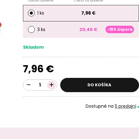
Obsah balenie
Cena za balenie
1 ks
7,96 €
3 ks
20,40 €
-15% úspora
Skladom
7,96 €
DO KOŠÍKA
Dostupné na
5 predajní