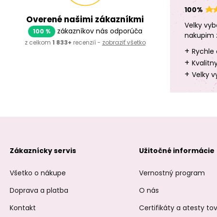
100%
Overené našimi zákazníkmi
Velky vyb
zákazníkov nás odporúča
100 %
nakupim 
z celkom
1 833+
recenzií -
zobraziť všetko
+
Rychle 
+
Kvalitn
+
Velky v
Zákaznícky servis
Užitočné informácie
Všetko o nákupe
Vernostný program
Doprava a platba
O nás
Kontakt
Certifikáty a atesty t