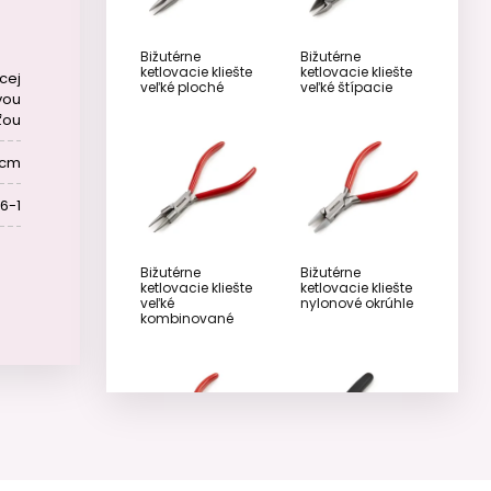
Bižutérne
Bižutérne
ketlovacie kliešte
ketlovacie kliešte
cej
veľké ploché
veľké štípacie
vou
ťou
 cm
16-1
Bižutérne
Bižutérne
ketlovacie kliešte
ketlovacie kliešte
veľké
nylonové okrúhle
kombinované