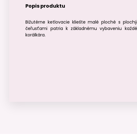
Popis produktu
Bižutérne ketlovacie kliešte malé ploché s ploch
čeľusťami patria k základnému vybaveniu každ
korálkára.