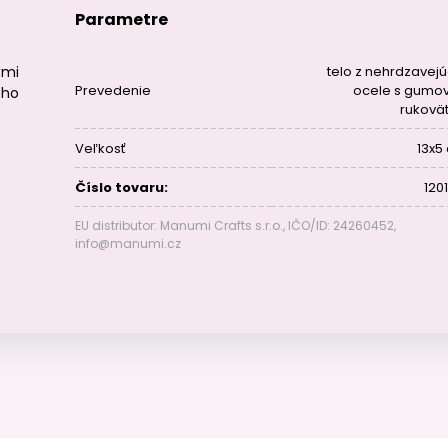
Parametre
ými
telo z nehrdzavejú
Prevedenie
ocele s gumo
ého
rukovä
Veľkosť
13x5
Číslo tovaru:
120
EU distributor: Manumi Crafts s.r.o., IČO/ID: 24260452,
info@manumi.cz