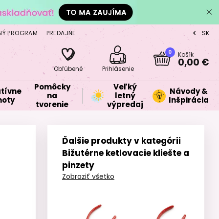
NÝ PROGRAM
PREDAJNE
SK
CZ
0
Košík
0,00 €
Obľúbené
Prihlásenie
Pomôcky
Veľký
tívne
Návody &
na
letný
oty
Inšpirácia
tvorenie
výpredaj
Ďalšie produkty v kategórii
Bižutérne ketlovacie kliešte a
pinzety
Zobraziť všetko