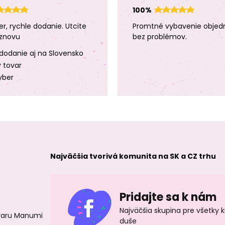
100%
er, rychle dodanie. Utcite
Promtné vybavenie objed
znovu
bez problémov.
dodanie aj na Slovensko
y tovar
yber
Najväčšia tvorivá komunita na SK a CZ trhu
Pridajte sa k nám
Najväčšia skupina pre všetky 
ovaru Manumi
duše