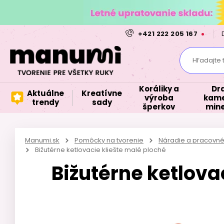
+421 222 205 167
Hľadajte 
Koráliky a
Dr
Aktuálne
Kreatívne
výroba
kame
trendy
sady
šperkov
mine
Manumi.sk
Pomôcky na tvorenie
Náradie a pracovné
Bižutérne ketlovacie kliešte malé ploché
Bižutérne ketlova