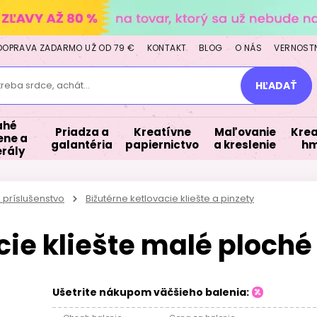
DOPRAVA ZADARMO UŽ OD 79 €
KONTAKT
BLOG
O NÁS
VERNOST
treba srdce, achát...
HĽADAŤ
ahé
Priadza a
Kreatívne
Maľovanie
Krea
ne a
galantéria
papiernictvo
a kreslenie
hm
rály
 príslušenstvo
Bižutérne ketlovacie kliešte a pinzety
cie kliešte malé ploché
Ušetrite nákupom väčšieho balenia: