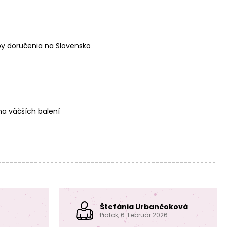
Bižutérne
Bižutérne
ketlovacie kliešte
ketlovacie kliešte
nylonové ploché
na zatláčací
rokajl
y doručenia na Slovensko
a väčších balení
Bižutérne nožnice
Sada pinziet z
nehrdzavejúcej
ocele 4ks
Štefánia Urbančoková
Dlhá pinzeta
Dlhá pinzeta
Piatok, 6. Február 2026
zahnutá 15cm
rovná 12cm