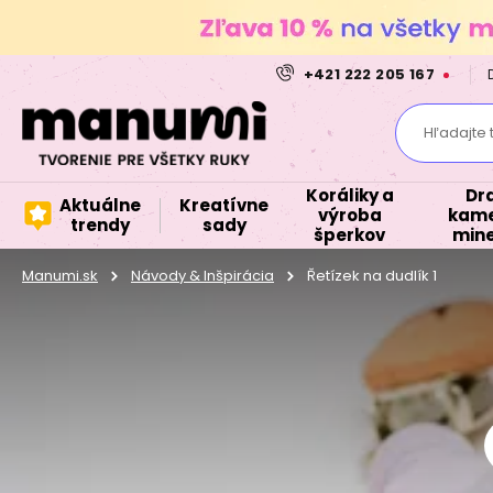
+421 222 205 167
Hľadajte 
Koráliky a
Dr
Aktuálne
Kreatívne
výroba
kame
trendy
sady
šperkov
mine
Manumi.sk
Návody & Inšpirácia
Řetízek na dudlík 1