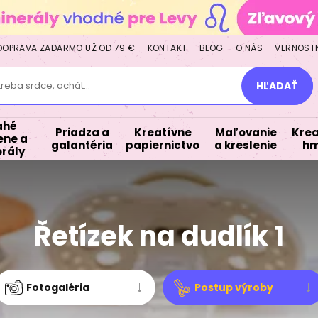
DOPRAVA ZADARMO UŽ OD 79 €
KONTAKT
BLOG
O NÁS
VERNOST
treba srdce, achát...
HĽADAŤ
ahé
Priadza a
Kreatívne
Maľovanie
Krea
ne a
galantéria
papiernictvo
a kreslenie
hm
rály
Řetízek na dudlík 1
Fotogaléria
Postup výroby