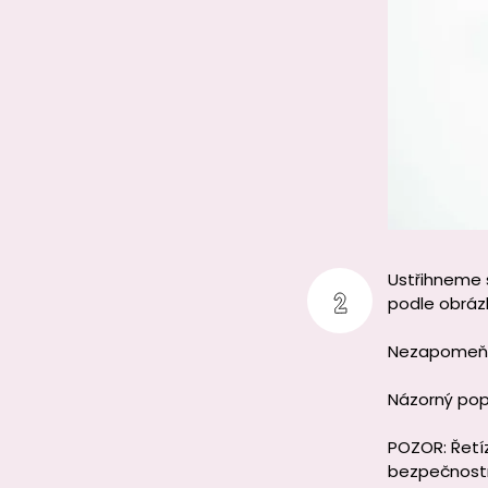
Ustřihneme 
podle obrázk
Nezapomeňte
Názorný pop
POZOR: Řetíz
bezpečnostn