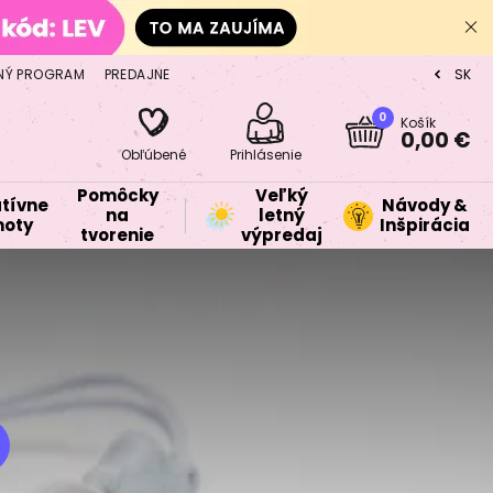
NÝ PROGRAM
PREDAJNE
SK
CZ
0
Košík
0,00 €
Obľúbené
Prihlásenie
Pomôcky
Veľký
tívne
Návody &
na
letný
oty
Inšpirácia
tvorenie
výpredaj