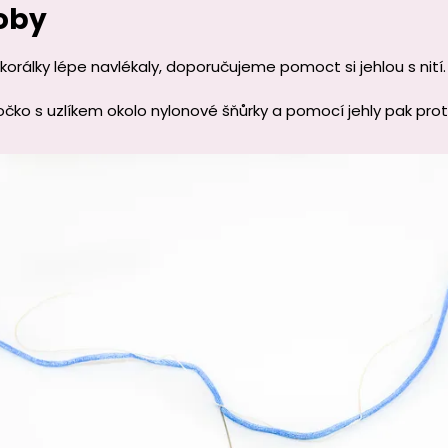
oby
orálky lépe navlékaly, doporučujeme pomoct si jehlou s nití.
čko s uzlíkem okolo nylonové šňůrky a pomocí jehly pak pro