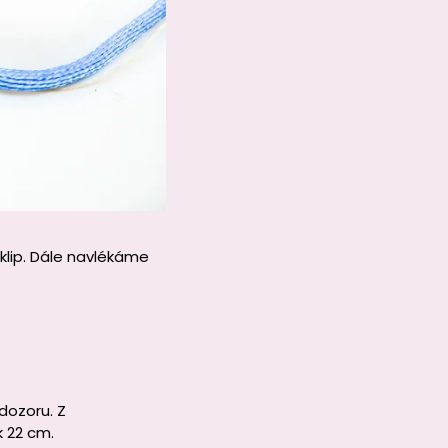
klip. Dále navlékáme
dozoru. Z
 22 cm.