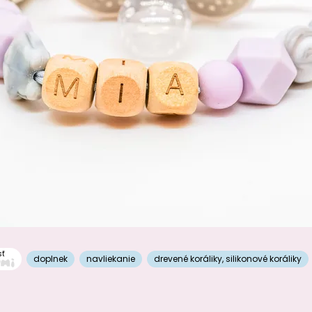
sť
doplnek
navliekanie
drevené koráliky
,
silikonové koráliky