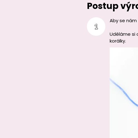
Postup výr
Aby se nám k
Uděláme si o
korálky.