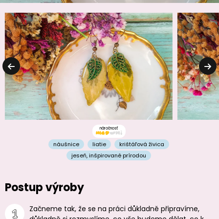
náročnosť
náušnice
liatie
krištáľová živica
jeseň
,
inšpirované prírodou
Postup výroby
Začneme tak, že se na práci důkladně připravíme,
důkladně si rozmyslíme, co vše budeme dělat, co k