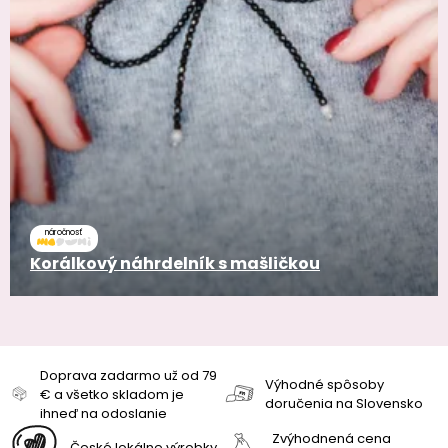
náročnosť
Korálkový náhrdelník s mašličkou
Doprava zadarmo už od 79
Výhodné spôsoby
€ a všetko skladom je
doručenia na Slovensko
ihneď na odoslanie
Zvýhodnená cena
České lokálne výrobky