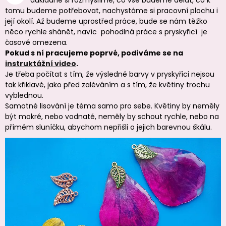
tomu budeme potřebovat, nachystáme si pracovní plochu i
její okolí. Až budeme uprostřed práce, bude se nám těžko
něco rychle shánět, navíc pohodlná práce s pryskyřicí je
časově omezena.
Pokud s ní pracujeme poprvé, podíváme se na
instruktážní video
.
Je třeba počítat s tím, že výsledné barvy v pryskyřici nejsou
tak křiklavé, jako před zaléváním a s tím, že květiny trochu
vyblednou.
Samotné lisování je téma samo pro sebe. Květiny by neměly
být mokré, nebo vodnaté, neměly by schout rychle, nebo na
přímém sluníčku, abychom nepřišli o jejich barevnou škálu.