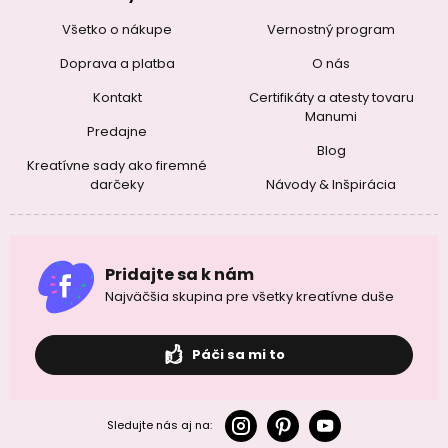
Všetko o nákupe
Vernostný program
Doprava a platba
O nás
Kontakt
Certifikáty a atesty tovaru
Manumi
Predajne
Blog
Kreatívne sady ako firemné
darčeky
Návody & Inšpirácia
Pridajte sa k nám
Najväčšia skupina pre všetky kreatívne duše
Páči sa mi to
Sledujte nás aj na: