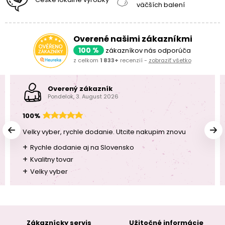
väčších balení
Overené našimi zákazníkmi
100 %
zákazníkov nás odporúča
z celkom
1 833+
recenzií -
zobraziť všetko
Overený zákazník
Pondelok, 3. August 2026
100%
Velky vyber, rychle dodanie. Utcite nakupim znovu
+
Rychle dodanie aj na Slovensko
+
Kvalitny tovar
+
Velky vyber
Zákaznícky servis
Užitočné informácie