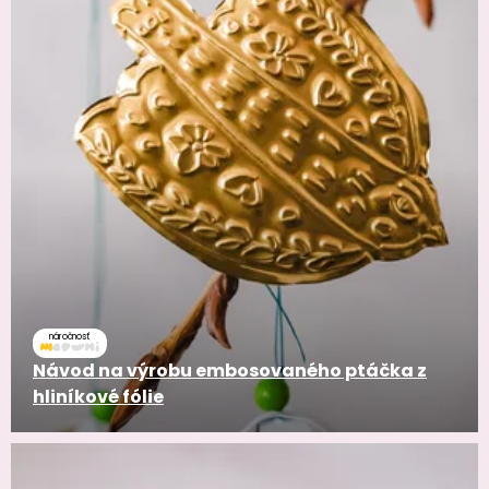
náročnosť
Návod na výrobu embosovaného ptáčka z
hliníkové fólie