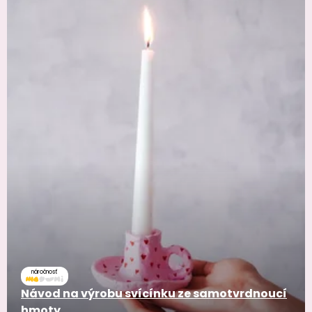
náročnosť
Návod na výrobu svícínku ze samotvrdnoucí
hmoty