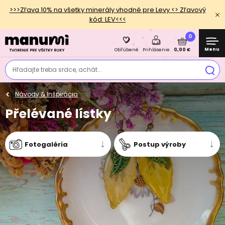
>>>Zľava 10% na všetky minerály vhodné pre Levy <> Zľavový
kód: LEV<<<
0
Menu
0,00 €
Obľúbené
Prihlásenie
Hľadajte treba srdce, achát...
Návody & Inšpirácia
Přelévané lístky
Fotogaléria
Postup výroby