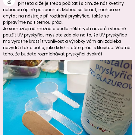
pinzeta a že je třeba počítat i s tím, že nás květiny
nebudou úplně poslouchat. Mohou se lámat, mohou se
chytat na nástroje při roztírání pryskyřice, takže se
připravíme na titěrnou práci.
Je samozřejmě možné a podle některých názorů i vhodné
použít UV pryskyřici, myslete zde ale na to, že UV pryskyřice
má výrazně kratší trvanlivost a výrobky vám ani zdaleka
nevydrží tak dlouho, jako když si dáte práci s klasikou. Včetně
toho, že budete rozmíchávat pryskyřici dvakrát.