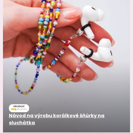
náročnosť
Návod na výrobu korálkové šňůrky na
sluchátka