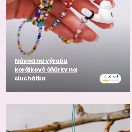
Návod na výrobu
korálkové šňůrky na
sluchátka
náročnosť