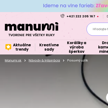
+421 222 205 167
Hľadajte 
Koráliky a
Dr
Aktuálne
Kreatívne
výroba
kame
trendy
sady
šperkov
mine
Manumi.sk
Návody & Inšpirácia
Posuvný uzlík