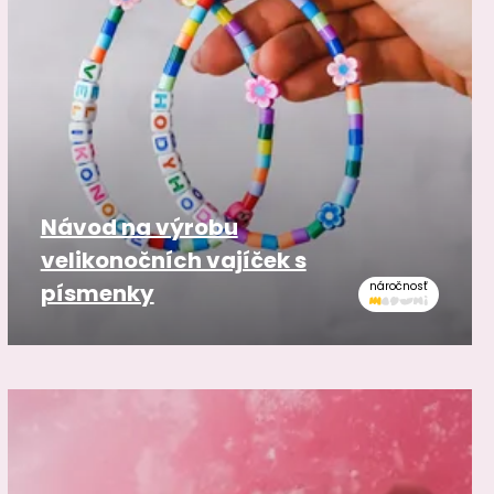
Návod na výrobu
velikonočních vajíček s
písmenky
náročnosť