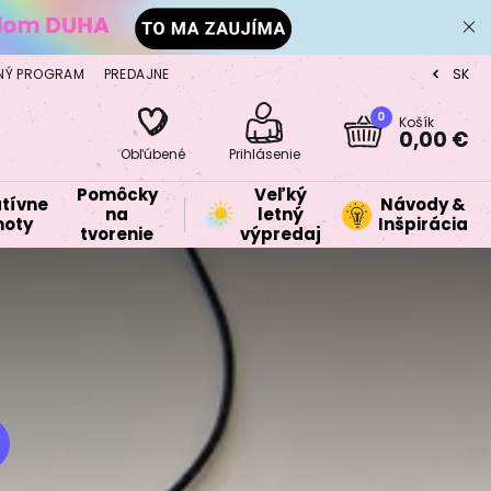
NÝ PROGRAM
PREDAJNE
SK
CZ
0
Košík
0,00 €
Obľúbené
Prihlásenie
Pomôcky
Veľký
tívne
Návody &
na
letný
oty
Inšpirácia
tvorenie
výpredaj