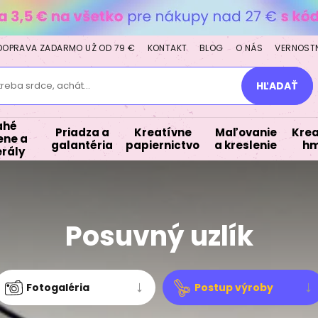
DOPRAVA ZADARMO UŽ OD 79 €
KONTAKT
BLOG
O NÁS
VERNOST
treba srdce, achát...
HĽADAŤ
ahé
Priadza a
Kreatívne
Maľovanie
Krea
ne a
galantéria
papiernictvo
a kreslenie
hm
rály
Posuvný uzlík
Fotogaléria
Postup výroby