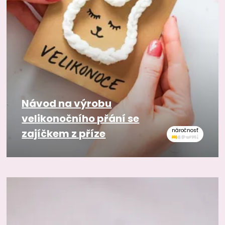
Návod na výrobu
velikonočního přání se
zajíčkem z příze
náročnosť