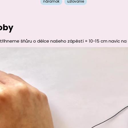
náramok
uzlovanie
oby
ustřihneme šňůru o délce našeho zápěstí + 10-15 cm navíc na