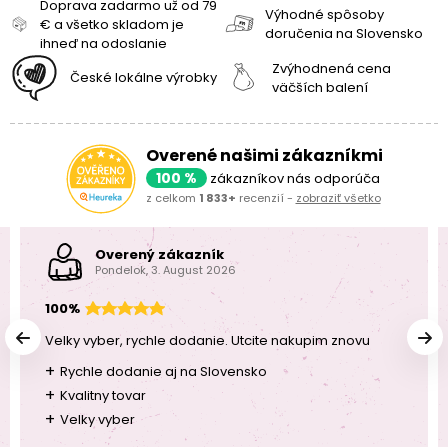
Doprava zadarmo už od 79
Výhodné spôsoby
€ a všetko skladom je
doručenia na Slovensko
ihneď na odoslanie
Zvýhodnená cena
České lokálne výrobky
väčších balení
Overené našimi zákazníkmi
100 %
zákazníkov nás odporúča
z celkom
1 833+
recenzií -
zobraziť všetko
Overený zákazník
Pondelok, 3. August 2026
100%
Velky vyber, rychle dodanie. Utcite nakupim znovu
+
Rychle dodanie aj na Slovensko
+
Kvalitny tovar
+
Velky vyber