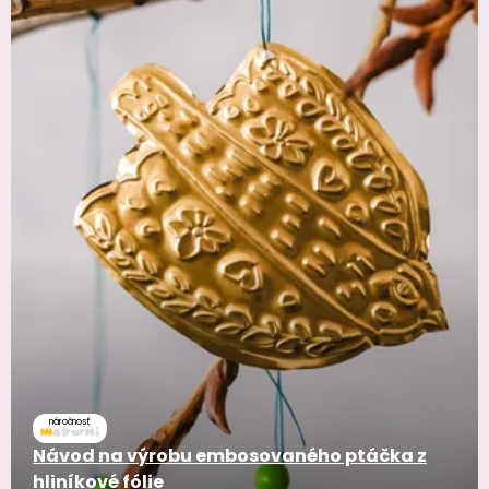
náročnosť
Návod na výrobu embosovaného ptáčka z
hliníkové fólie