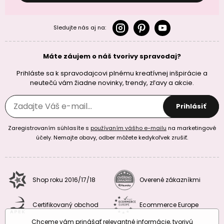
Sledujte nás aj na:
Máte záujem o náš tvorivy spravodaj?
Prihláste sa k spravodajcovi plnému kreatívnej inšpirácie a
neutečú vám žiadne novinky, trendy, zľavy a akcie.
Prihlásiť
Zaregistrovaním súhlasíte s
používaním vášho e-mailu
na marketingové
účely. Nemajte obavy, odber môžete kedykoľvek zrušiť.
Shop roku 2016/17/18
Overené zákazníkmi
Certifikovaný obchod
Ecommerce Europe
Chceme vám prinášať relevantné informácie, tvorivú