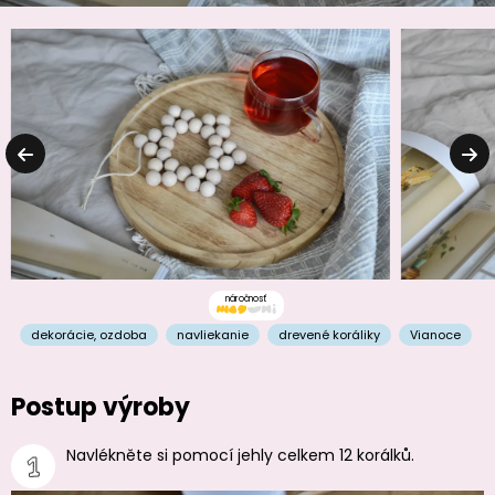
náročnosť
dekorácie
,
ozdoba
navliekanie
drevené koráliky
Vianoce
Postup výroby
Navlékněte si pomocí jehly celkem 12 korálků.