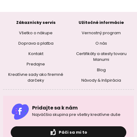
Zákaznícky servis
Užitočné informácie
Všetko o nákupe
Vernostný program
Doprava a platba
O nás
Kontakt
Certifikáty a atesty tovaru
Manumi
Predajne
Blog
Kreatívne sady ako firemné
darčeky
Návody & Inšpirácia
Pridajte sa k nám
Najväčšia skupina pre všetky kreatívne duše
Páči sa mi to