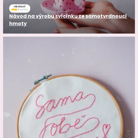
náročnosť
Návod na výrobu svícínku ze samotvrdnoucí
hmoty