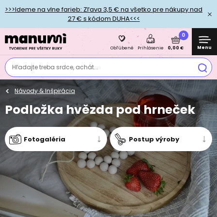
>>>Ideme na vlne farieb: Zľava 3,5 € na všetko pre nákupy nad
27 € s kódom DUHA<<<
0
Menu
0,00 €
Obľúbené
Prihlásenie
Hľadajte treba srdce, achát...
Návody & Inšpirácia
Podložka hvězda pod hrneček
Fotogaléria
Postup výroby