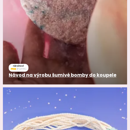
náročnosť
Návod na výrobu šumivé bomby do koupele