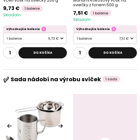
Včelí vosk na sviečky 200 g
Manumi kokosový vosk na
sviečky z foriem 500 g
9,73 €
1 balenie
7,51 €
1 balenie
Skladom
Skladom
Výhodnejšie balenie
Výhodnejšie balenie
1 balenie
9,73 €
1 balenie
7,51 €
DO KOŠÍKA
DO KOŠÍKA
Sada nádobí na výrobu svíček
1 sada