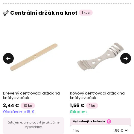
Centrální držák na knot
1 kus
Drevený centrovací držiak na
Kovový centrovací držiak na
knôty sviečok
knôty sviečok
2,44 €
1,56 €
10 ks
1 ks
Očakávame 18. 9.
Skladom
Výhodnejšie balenie
Ľutujeme, ale produkt je aktuálne
vypredaný
1 ks
1,56 €