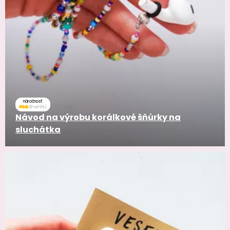
náročnosť
Návod na výrobu korálkové šňůrky na
sluchátka