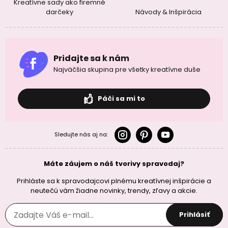
Kreatívne sady ako firemné
darčeky
Návody & Inšpirácia
Pridajte sa k nám
Najväčšia skupina pre všetky kreatívne duše
Páči sa mi to
Sledujte nás aj na:
Máte záujem o náš tvorivy spravodaj?
Prihláste sa k spravodajcovi plnému kreatívnej inšpirácie a
neutečú vám žiadne novinky, trendy, zľavy a akcie.
Prihlásiť