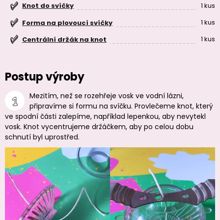
1 kus
Knot do svíčky
1 kus
Forma na plovoucí svíčky
1 kus
Centrální držák na knot
Postup výroby
Mezitím, než se rozehřeje vosk ve vodní lázni,
připravíme si formu na svíčku. Provlečeme knot, který
ve spodní části zalepíme, například lepenkou, aby nevytekl
vosk. Knot vycentrujeme držáčkem, aby po celou dobu
schnutí byl uprostřed.