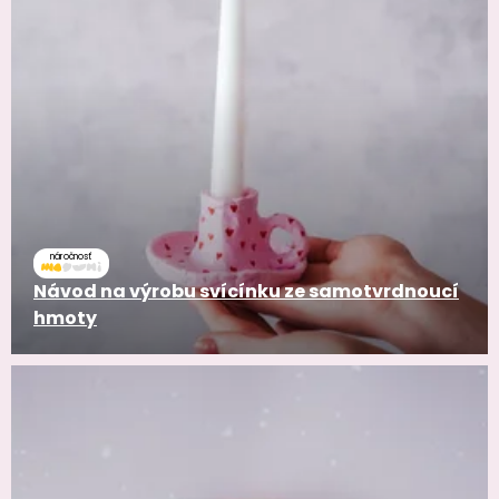
náročnosť
Návod na výrobu svícínku ze samotvrdnoucí
hmoty