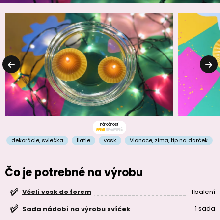
náročnosť
dekorácie
,
sviečka
liatie
vosk
Vianoce
,
zima
,
tip na darček
Čo je potrebné na výrobu
1 balení
Včelí vosk do forem
1 sada
Sada nádobí na výrobu svíček