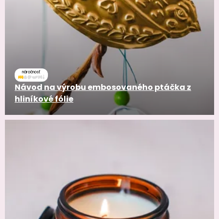
náročnosť
Návod na výrobu embosovaného ptáčka z
hliníkové fólie