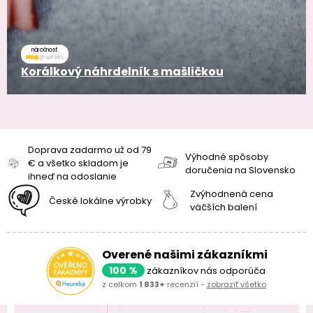
náročnosť
Korálkový náhrdelník s mašličkou
Doprava zadarmo už od 79
Výhodné spôsoby
€ a všetko skladom je
doručenia na Slovensko
ihneď na odoslanie
Zvýhodnená cena
České lokálne výrobky
väčších balení
Overené našimi zákazníkmi
100 %
zákazníkov nás odporúča
z celkom
1 833+
recenzií -
zobraziť všetko