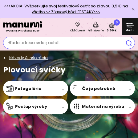
>>>AKCIA: Vyšperkujte svoj festivalový outfit so zľavou 3,5 € na
všetko <> Zľavový kód: FESTAKY<<<
0
Menu
0,00 €
Obľúbené
Prihlásenie
Hľadajte treba srdce, achát...
Návody & Inšpirácia
Plovoucí svíčky
Fotogaléria
Čo je potrebné
Postup výroby
Materiál na výrobu