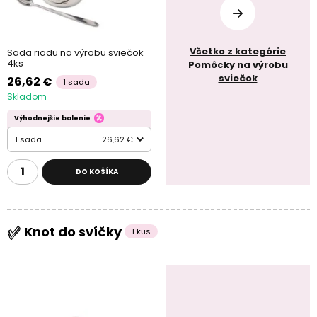
Všetko z kategórie
Sada riadu na výrobu sviečok
4ks
Pomôcky na výrobu
sviečok
26,62 €
1 sada
Skladom
Výhodnejšie balenie
1 sada
26,62 €
DO KOŠÍKA
Knot do svíčky
1 kus