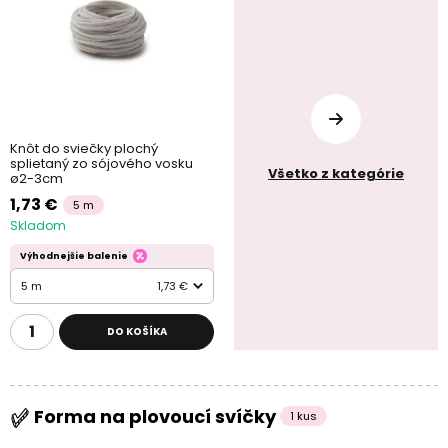
Knôt do sviečky plochý
splietaný zo sójového vosku
Všetko z kategórie
ø2-3cm
1,73 €
5 m
Skladom
Výhodnejšie balenie
5 m
1,73 €
DO KOŠÍKA
Forma na plovoucí svíčky
1 kus