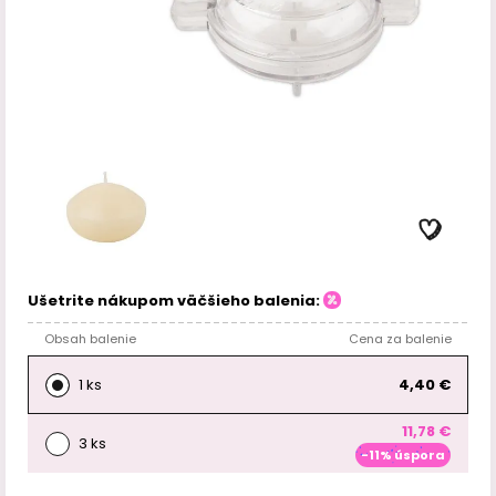
Ušetrite nákupom väčšieho balenia:
Obsah balenie
Cena za balenie
1 ks
4,40 €
11,78 €
3 ks
-11% úspora