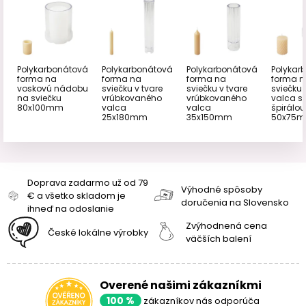
Polykarbonátová
Polykarbonátová
Polykarbonátová
Polykar
forma na
forma na
forma na
forma n
voskovú nádobu
sviečku v tvare
sviečku v tvare
sviečku 
na sviečku
vrúbkovaného
vrúbkovaného
valca s
80x100mm
valca
valca
špirálou
25x180mm
35x150mm
50x75
Doprava zadarmo už od 79
Výhodné spôsoby
€ a všetko skladom je
doručenia na Slovensko
ihneď na odoslanie
Zvýhodnená cena
České lokálne výrobky
väčších balení
Overené našimi zákazníkmi
100 %
zákazníkov nás odporúča