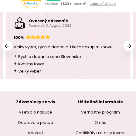
z celkom
1 833+
recenzií -
zobraziť všetko
Overený zákazník
Pondelok, 3. August 2026
100%
Velky vyber, rychle dodanie. Utcite nakupim znovu
+
Rychle dodanie aj na Slovensko
+
Kvalitny tovar
+
Velky vyber
Zákaznícky servis
Užitočné informácie
Všetko o nákupe
Vernostný program
Doprava a platba
O nás
Kontakt
Certifikáty a atesty tovaru