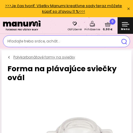
>>>Je čas tvoriť: Všetky Manumi kreatívne sady teraz môžete
kúpiť so zľavou 11 %<<<
0
Menu
0,00 €
Obľúbené
Prihlásenie
Hľadajte treba srdce, achát...
Polykarbonátové formy na sviečky
Forma na plávajúce sviečky
ovál