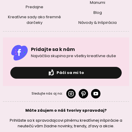
Manumi
Predajne
Blog
Kreatívne sady ako firemné
darčeky
Návody & Inšpirácia
Pridajte sa k nám
Najväčšia skupina pre všetky kreatívne duše
Páči sa mi to
Sledujte nás aj na:
Máte záujem o náš tvorivy spravodaj?
Prihláste sa k spravodajcovi plnému kreatívnej inšpirácie a
neutečú vám žiadne novinky, trendy, zľavy a akcie.