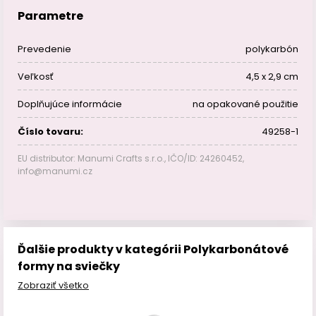
Parametre
Prevedenie
polykarbón
Veľkosť
4,5 x 2,9 cm
Doplňujúce informácie
na opakované použitie
Číslo tovaru:
49258-1
EU distributor: Manumi Crafts s.r.o., IČO/ID: 24260452,
info@manumi.cz
Ďalšie produkty v kategórii Polykarbonátové
formy na sviečky
Zobraziť všetko