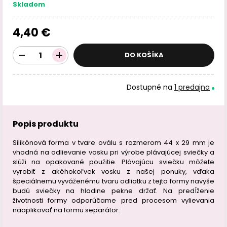
Skladom
4,40 €
DO KOŠÍKA
Dostupné na
1 predajna
Popis produktu
Silikónová forma v tvare oválu s rozmerom 44 x 29 mm je
vhodná na odlievanie vosku pri výrobe plávajúcej sviečky a
slúži na opakované použitie. Plávajúcu sviečku môžete
vyrobiť z akéhokoľvek vosku z našej ponuky, vďaka
špeciálnemu vyváženému tvaru odliatku z tejto formy navyše
budú sviečky na hladine pekne držať. Na predĺženie
životnosti formy odporúčame pred procesom vylievania
naaplikovať na formu separátor.