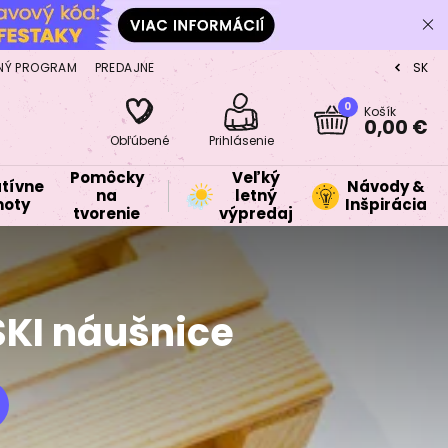
NÝ PROGRAM
PREDAJNE
SK
CZ
0
Košík
0,00 €
Obľúbené
Prihlásenie
Pomôcky
Veľký
tívne
Návody &
na
letný
oty
Inšpirácia
tvorenie
výpredaj
I náušnice