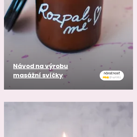
Návod na výrobu
masážní svíčky
náročnosť