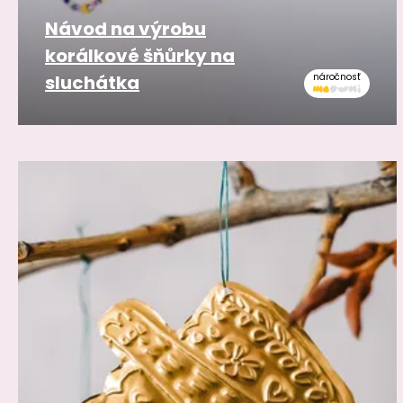
Návod na výrobu
korálkové šňůrky na
sluchátka
náročnosť