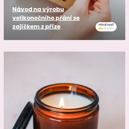
Návod na výrobu
velikonočního přání se
zajíčkem z příze
náročnosť