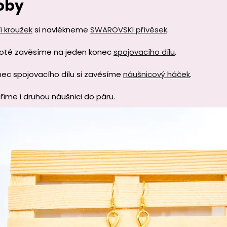
oby
í kroužek
si navlékneme
SWAROVSKI přívěsek
.
 poté zavěsíme na jeden konec
spojovacího dílu
.
nec spojovacího dílu si zavěsíme
náušnicový háček
.
říme i druhou náušnici do páru.