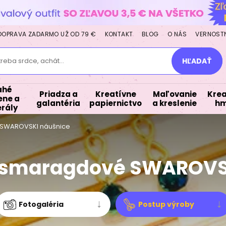
DOPRAVA ZADARMO UŽ OD 79 €
KONTAKT
BLOG
O NÁS
VERNOST
treba srdce, achát...
HĽADAŤ
ahé
Priadza a
Kreatívne
Maľovanie
Krea
ne a
galantéria
papiernictvo
a kreslenie
hm
rály
SWAROVSKI náušnice
 smaragdové SWAROVSK
Fotogaléria
Postup výroby