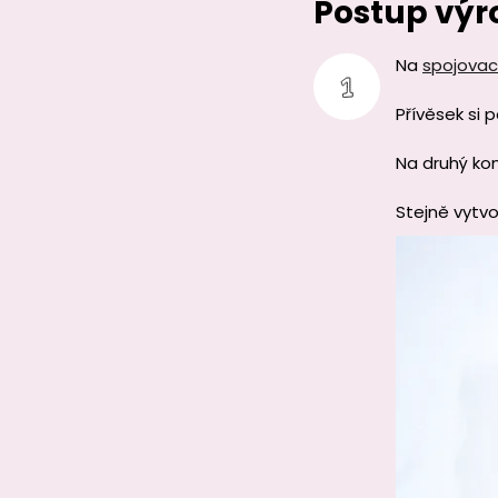
Postup výr
Na
spojovac
Přívěsek si
Na druhý ko
Stejně vytvo