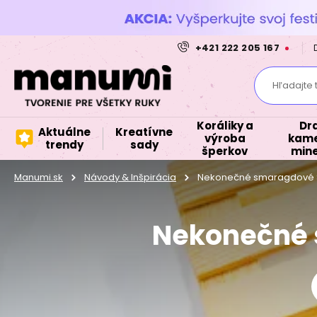
+421 222 205 167
Hľadajte 
Koráliky a
Dr
Aktuálne
Kreatívne
výroba
kame
trendy
sady
šperkov
mine
Manumi.sk
Návody & Inšpirácia
Nekonečné smaragdové 
Nekonečné