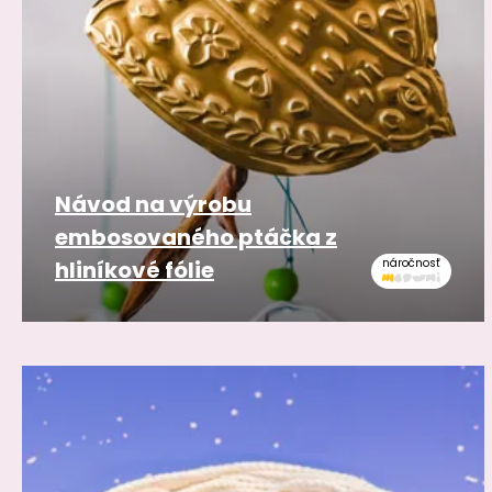
Návod na výrobu
embosovaného ptáčka z
hliníkové fólie
náročnosť