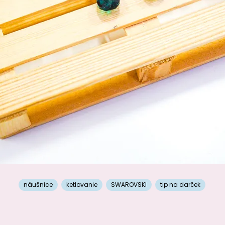
náušnice
ketlovanie
SWAROVSKI
tip na darček