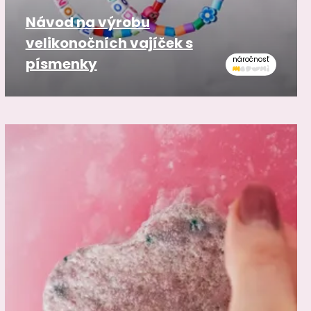
Návod na výrobu
velikonočních vajíček s
písmenky
náročnosť