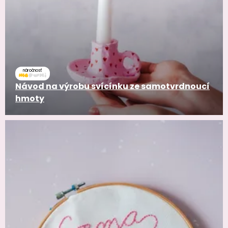
náročnosť
Návod na výrobu svícínku ze samotvrdnoucí
hmoty