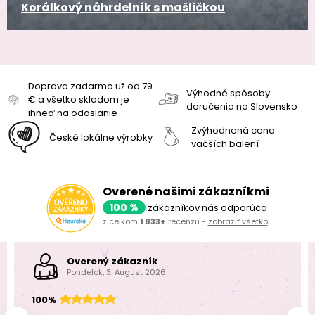
Korálkový náhrdelník s mašličkou
Doprava zadarmo už od 79
Výhodné spôsoby
€ a všetko skladom je
doručenia na Slovensko
ihneď na odoslanie
Zvýhodnená cena
České lokálne výrobky
väčších balení
Overené našimi zákazníkmi
100 %
zákazníkov nás odporúča
z celkom
1 833+
recenzií -
zobraziť všetko
Overený zákazník
Pondelok, 3. August 2026
100%