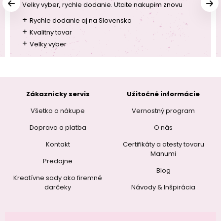
Velky vyber, rychle dodanie. Utcite nakupim znovu
+
Rychle dodanie aj na Slovensko
+
Kvalitny tovar
+
Velky vyber
Zákaznícky servis
Užitočné informácie
Všetko o nákupe
Vernostný program
Doprava a platba
O nás
Kontakt
Certifikáty a atesty tovaru
Manumi
Predajne
Blog
Kreatívne sady ako firemné
darčeky
Návody & Inšpirácia