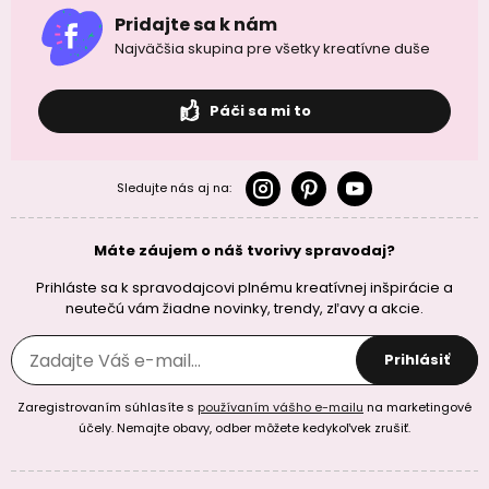
Pridajte sa k nám
Najväčšia skupina pre všetky kreatívne duše
Páči sa mi to
Sledujte nás aj na:
Máte záujem o náš tvorivy spravodaj?
Prihláste sa k spravodajcovi plnému kreatívnej inšpirácie a
neutečú vám žiadne novinky, trendy, zľavy a akcie.
Prihlásiť
Zaregistrovaním súhlasíte s
používaním vášho e-mailu
na marketingové
účely. Nemajte obavy, odber môžete kedykoľvek zrušiť.