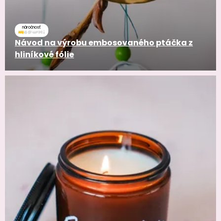
náročnosť
Návod na výrobu embosovaného ptáčka z
hliníkové fólie