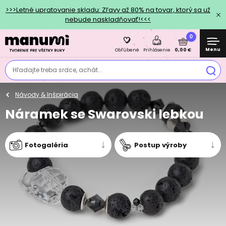
>>>Letné upratovanie skladu: Zľavy až 80% na tovar, ktorý sa už
nebude naskladňovať!<<<
0
Menu
0,00 €
Obľúbené
Prihlásenie
Hľadajte treba srdce, achát...
Návody & Inšpirácia
Náramek se Swarovski lebkou
Fotogaléria
Postup výroby