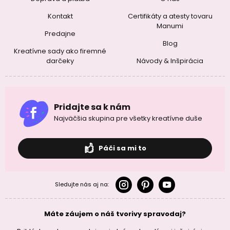
Kontakt
Certifikáty a atesty tovaru
Manumi
Predajne
Blog
Kreatívne sady ako firemné
darčeky
Návody & Inšpirácia
Pridajte sa k nám
Najväčšia skupina pre všetky kreatívne duše
Páči sa mi to
Sledujte nás aj na:
Máte záujem o náš tvorivy spravodaj?