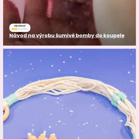
náročnosť
Návod na výrobu šumivé bomby do koupele