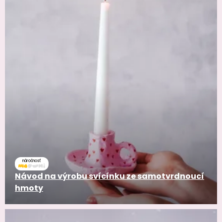
náročnosť
Návod na výrobu svícínku ze samotvrdnoucí
hmoty