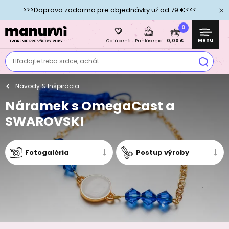
>>>Doprava zadarmo pre objednávky už od 79 €<<<
0
Menu
0,00 €
Obľúbené
Prihlásenie
Hľadajte treba srdce, achát...
Návody & Inšpirácia
Náramek s OmegaCast a
SWAROVSKI
Fotogaléria
Postup výroby