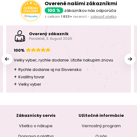
Overené našimi zákazníkmi
100 %
zákazníkov nás odporúča
z celkom
1 833+
recenzií -
zobraziť všetko
Overený zákazník
Pondelok, 3. August 2026
100%
Velky vyber, rychle dodanie. Utcite nakupim znovu
+
Rychle dodanie aj na Slovensko
+
Kvalitny tovar
+
Velky vyber
Zákaznícky servis
Užitočné informácie
Všetko o nákupe
Vernostný program
Doprava a platba
O nás