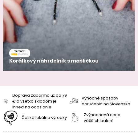
náročnosť
Korálkový náhrdelník s mašličkou
Doprava zadarmo už od 79
Výhodné spôsoby
€ a všetko skladom je
doručenia na Slovensko
ihneď na odoslanie
Zvýhodnená cena
České lokálne výrobky
väčších balení