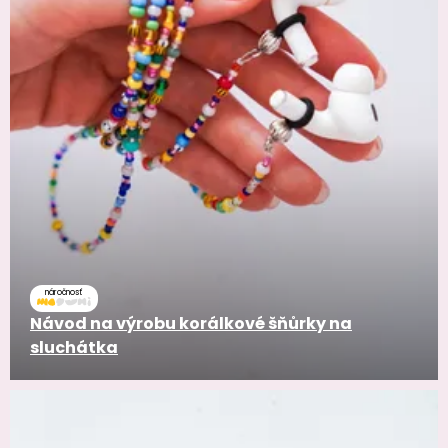
náročnosť
Návod na výrobu korálkové šňůrky na
sluchátka