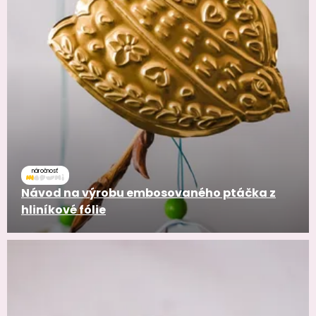
náročnosť
Návod na výrobu embosovaného ptáčka z
hliníkové fólie