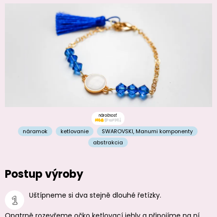
náročnosť
náramok
ketlovanie
SWAROVSKI
,
Manumi komponenty
abstrakcia
Postup výroby
Uštípneme si dva stejně dlouhé řetízky.
Opatrně rozevřeme očko ketlovací jehly a připojíme na ní