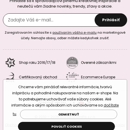
Prihláste sa k spravodajcovi plnému kreatívnej inšpirácie a
neutečú vám žiadne novinky, trendy, zľavy a akcie.
Prihlásiť
Zaregistrovaním súhlasíte s
používaním vášho e-mailu
na marketingové
účely. Nemajte obavy, odber môžete kedykoľvek zrušiť.
Shop roku 2016/17/18
Overené zákazníkmi
Certifikovaný obchod
Ecommerce Europe
Chceme vám prinášať relevantné informácie, tvorivú
inšpiráciu a pohodlné nakupovanie na našom e-shope. Na
to potrebujeme uchovávať vaše súbory cookies. Aké
Prepnúť verziu:
CZ
SK
EU
RO
informácie a akým spôsobom ich uchovávame sa
dočítate
tu
.
ODMIETNUŤ
© 2010 – 2026 Manumi Crafts s.r.o.
Obchodné podmienky
|
Podmienky ochrany osobných údajov
POVOLIŤ COOKIES