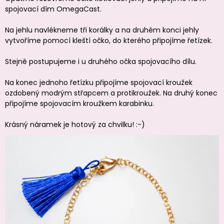
spojovací dím OmegaCast.
Na jehlu navlékneme tři korálky a na druhém konci jehly
vytvoříme pomocí kleští očko, do kterého připojíme řetízek.
Stejně postupujeme i u druhého očka spojovacího dílu.
Na konec jednoho řetízku připojíme spojovací kroužek
ozdobený modrým střapcem a protikroužek. Na druhý konec
připojíme spojovacím kroužkem karabinku.
Krásný náramek je hotový za chvilku! :-)