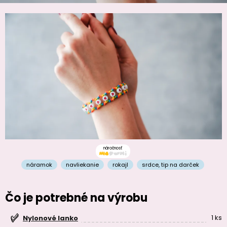
náročnosť
náramok
navliekanie
rokajl
srdce
,
tip na darček
Čo je potrebné na výrobu
1 ks
Nylonové lanko