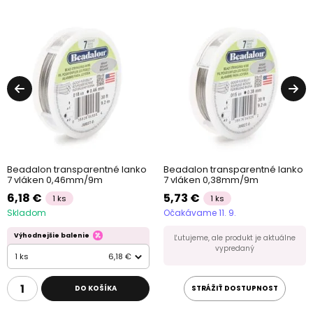
Beadalon transparentné lanko
Beadalon transparentné lanko
7 vláken 0,46mm/9m
7 vláken 0,38mm/9m
6,18 €
5,73 €
1 ks
1 ks
Skladom
Očakávame 11. 9.
Výhodnejšie balenie
Ľutujeme, ale produkt je aktuálne
vypredaný
1 ks
6,18 €
DO KOŠÍKA
STRÁŽIŤ DOSTUPNOST