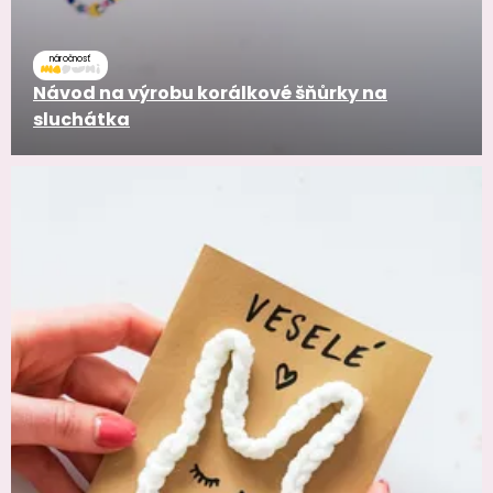
náročnosť
Návod na výrobu korálkové šňůrky na
sluchátka