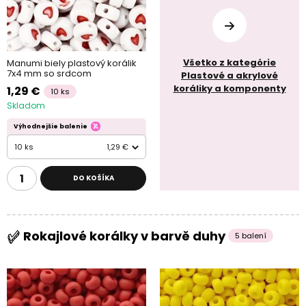
Všetko z kategórie
Manumi biely plastový korálik
7x4 mm so srdcom
Plastové a akrylové
koráliky a komponenty
1,29 €
10 ks
Skladom
Výhodnejšie balenie
10 ks
1,29 €
DO KOŠÍKA
Rokajlové korálky v barvě duhy
5 balení