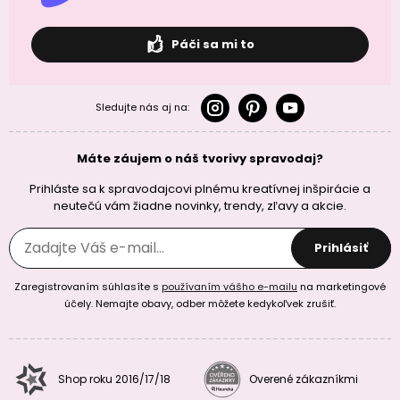
Páči sa mi to
Sledujte nás aj na:
Máte záujem o náš tvorivy spravodaj?
Prihláste sa k spravodajcovi plnému kreatívnej inšpirácie a
neutečú vám žiadne novinky, trendy, zľavy a akcie.
Prihlásiť
Zaregistrovaním súhlasíte s
používaním vášho e-mailu
na marketingové
účely. Nemajte obavy, odber môžete kedykoľvek zrušiť.
Shop roku 2016/17/18
Overené zákazníkmi