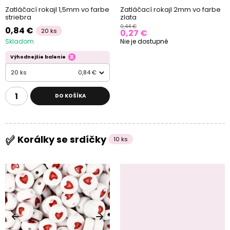
Zatláčací rokajl 1,5mm vo farbe
Zatláčací rokajl 2mm vo farbe
striebra
zlata
0,44 €
0,84 €
20 ks
0,27 €
Skladom
Nie je dostupné
Výhodnejšie balenie
20 ks
0,84 €
DO KOŠÍKA
Korálky se srdíčky
10 ks