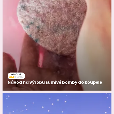
náročnosť
Návod na výrobu šumivé bomby do koupele