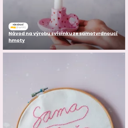
náročnosť
Návod na výrobu svícínku ze samotvrdnoucí
hmoty