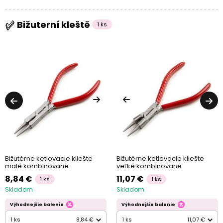
Bižuterní kleště
1 ks
Bižutérne ketlovacie kliešte
Bižutérne ketlovacie kliešte
malé kombinované
veľké kombinované
8,84 €
11,07 €
1 ks
1 ks
Skladom
Skladom
Výhodnejšie balenie
Výhodnejšie balenie
1 ks
8,84 €
1 ks
11,07 €