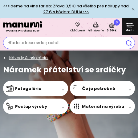
>>>Ideme na vlne farieb: Zľava 3,5 € na všetko pre nákupy nad
27 € s kódom DUHA<<<
0
Menu
0,00 €
Obľúbené
Prihlásenie
Hľadajte treba srdce, achát...
Návody & Inšpirácia
Náramek přátelství se srdíčky
Fotogaléria
Čo je potrebné
Postup výroby
Materiál na výrobu