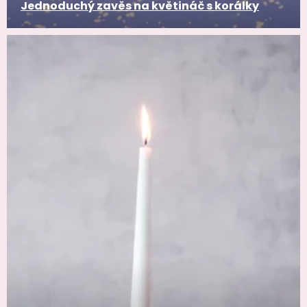
Jednoduchý zavěs na květináč s korálky