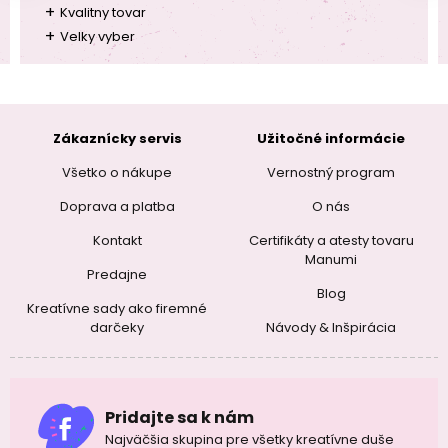
+
Kvalitny tovar
+
Velky vyber
Zákaznícky servis
Užitočné informácie
Všetko o nákupe
Vernostný program
Doprava a platba
O nás
Kontakt
Certifikáty a atesty tovaru
Manumi
Predajne
Blog
Kreatívne sady ako firemné
darčeky
Návody & Inšpirácia
Pridajte sa k nám
Najväčšia skupina pre všetky kreatívne duše