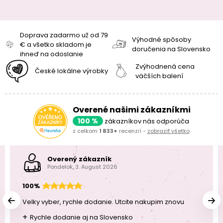
Doprava zadarmo už od 79
Výhodné spôsoby
€ a všetko skladom je
doručenia na Slovensko
ihneď na odoslanie
Zvýhodnená cena
České lokálne výrobky
väčších balení
Overené našimi zákazníkmi
100 %
zákazníkov nás odporúča
z celkom
1 833+
recenzií -
zobraziť všetko
Overený zákazník
Pondelok, 3. August 2026
100%
Velky vyber, rychle dodanie. Utcite nakupim znovu
+
Rychle dodanie aj na Slovensko