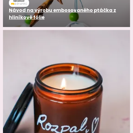
náročnosť
Návod na výrobu embosovaného ptáčka z
hliníkové fólie