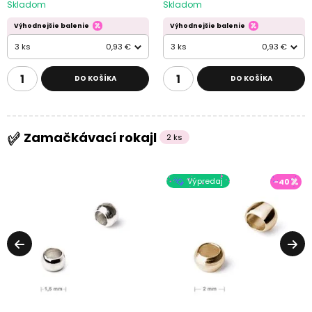
Skladom
Skladom
Výhodnejšie balenie
Výhodnejšie balenie
3 ks
0,93 €
3 ks
0,93 €
DO KOŠÍKA
DO KOŠÍKA
Zamačkávací rokajl
2 ks
Výpredaj
-40