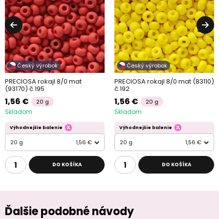
Český výrobok
Český výrobok
PRECIOSA rokajl 8/0 mat
PRECIOSA rokajl 8/0 mat (83110)
(93170) č.195
č.192
1,56 €
1,56 €
20 g
20 g
Skladom
Skladom
Výhodnejšie balenie
Výhodnejšie balenie
20 g
1,56 €
20 g
1,56 €
DO KOŠÍKA
DO KOŠÍKA
Ďalšie podobné návody