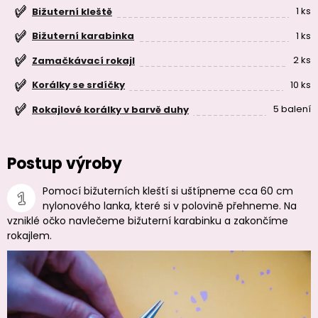
1 ks
Bižuterní kleště
1 ks
Bižuterní karabinka
2 ks
Zamačkávací rokajl
10 ks
Korálky se srdíčky
5 balení
Rokajlové korálky v barvě duhy
Postup výroby
Pomocí bižuterních kleští si uštípneme cca 60 cm
nylonového lanka, které si v polovině přehneme. Na
vzniklé očko navlečeme bižuterní karabinku a zakončíme
rokajlem.