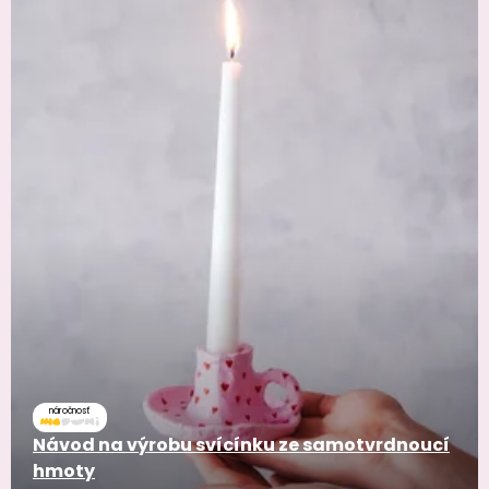
náročnosť
Návod na výrobu svícínku ze samotvrdnoucí
hmoty