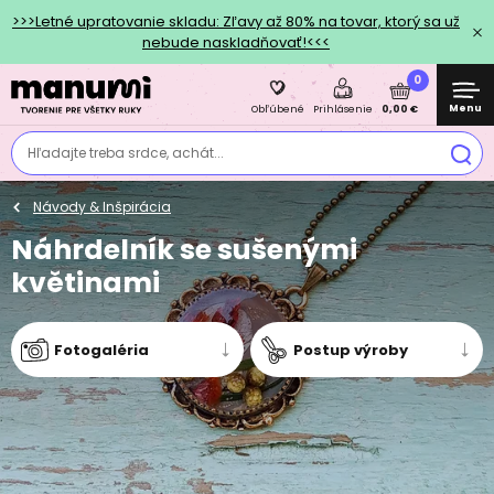
>>>Letné upratovanie skladu: Zľavy až 80% na tovar, ktorý sa už
nebude naskladňovať!<<<
0
Menu
0,00 €
Obľúbené
Prihlásenie
Hľadajte treba srdce, achát...
Návody & Inšpirácia
Náhrdelník se sušenými
květinami
Fotogaléria
Postup výroby