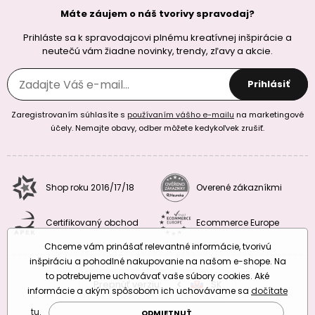
Máte záujem o náš tvorivy spravodaj?
Prihláste sa k spravodajcovi plnému kreatívnej inšpirácie a
neutečú vám žiadne novinky, trendy, zľavy a akcie.
Prihlásiť
Zaregistrovaním súhlasíte s
používaním vášho e-mailu
na marketingové
účely. Nemajte obavy, odber môžete kedykoľvek zrušiť.
Shop roku 2016/17/18
Overené zákazníkmi
Certifikovaný obchod
Ecommerce Europe
Chceme vám prinášať relevantné informácie, tvorivú
inšpiráciu a pohodlné nakupovanie na našom e-shope. Na
to potrebujeme uchovávať vaše súbory cookies. Aké
Prepnúť verziu:
CZ
SK
EU
RO
informácie a akým spôsobom ich uchovávame sa
dočítate
tu
.
ODMIETNUŤ