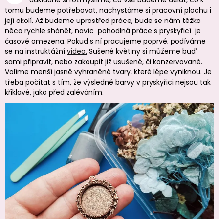
tomu budeme potřebovat, nachystáme si pracovní plochu i
její okolí. Až budeme uprostřed práce, bude se nám těžko
něco rychle shánět, navíc pohodlná práce s pryskyřicí je
časově omezena. Pokud s ní pracujeme poprvé, podíváme
se na instruktážní
video.
Sušené květiny si můžeme buď
sami připravit, nebo zakoupit již usušené, či konzervované.
Volíme menší jasně vyhraněné tvary, které lépe vyniknou. Je
třeba počítat s tím, že výsledné barvy v pryskyřici nejsou tak
křiklavé, jako před zaléváním.