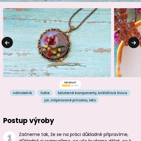
náročnosť
náhrdelník
liatie
bižuterné komponenty
,
krištáľová živica
jar
,
inšpirované prírodou
,
leto
Postup výroby
Začneme tak, že se na práci důkladně připravíme,
důkladně si rozmyslíme, co vše budeme dělat, co k