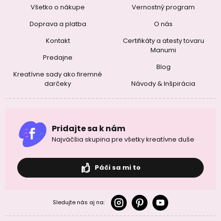
Všetko o nákupe
Vernostný program
Doprava a platba
O nás
Kontakt
Certifikáty a atesty tovaru
Manumi
Predajne
Blog
Kreatívne sady ako firemné
darčeky
Návody & Inšpirácia
Pridajte sa k nám
Najväčšia skupina pre všetky kreatívne duše
Páči sa mi to
Sledujte nás aj na: