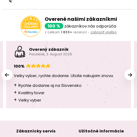
Overené našimi zákazníkmi
100 %
zákazníkov nás odporúča
z celkom
1 833+
recenzií -
zobraziť všetko
Overený zákazník
Pondelok, 3. August 2026
100%
Velky vyber, rychle dodanie. Utcite nakupim znovu
+
Rychle dodanie aj na Slovensko
+
Kvalitny tovar
+
Velky vyber
Zákaznícky servis
Užitočné informácie