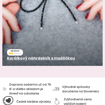
náročnosť
Korálkový náhrdelník s mašličkou
Doprava zadarmo už od 79
Výhodné spôsoby
€ a všetko skladom je
doručenia na Slovensko
ihneď na odoslanie
Zvýhodnená cena
České lokálne výrobky
väčších balení