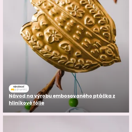
náročnosť
Návod na výrobu embosovaného ptáčka z
hliníkové fólie