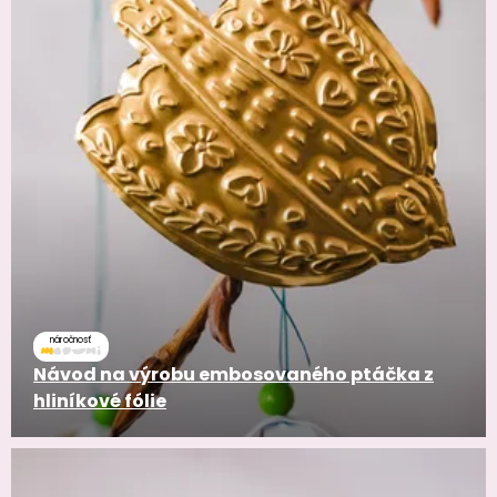
náročnosť
Návod na výrobu embosovaného ptáčka z
hliníkové fólie