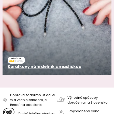
náročnosť
Korálkový náhrdelník s mašličkou
Doprava zadarmo už od 79
Výhodné spôsoby
€ a všetko skladom je
doručenia na Slovensko
ihneď na odoslanie
Zvýhodnená cena
České lokálne výrobky