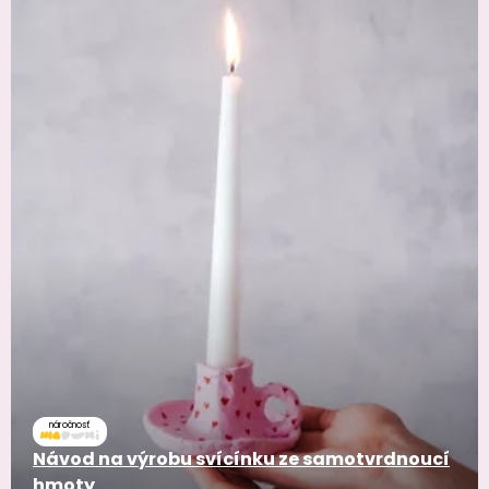
náročnosť
Návod na výrobu svícínku ze samotvrdnoucí
hmoty