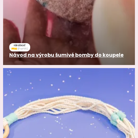
náročnosť
Návod na výrobu šumivé bomby do koupele