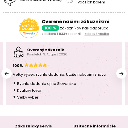
väčších balení
Overené našimi zákazníkmi
100 %
zákazníkov nás odporúča
z celkom
1 833+
recenzií -
zobraziť všetko
Overený zákazník
Pondelok, 3. August 2026
100%
Velky vyber, rychle dodanie. Utcite nakupim znovu
+
Rychle dodanie aj na Slovensko
+
Kvalitny tovar
+
Velky vyber
Zákaznícky servis
Užitočné informácie