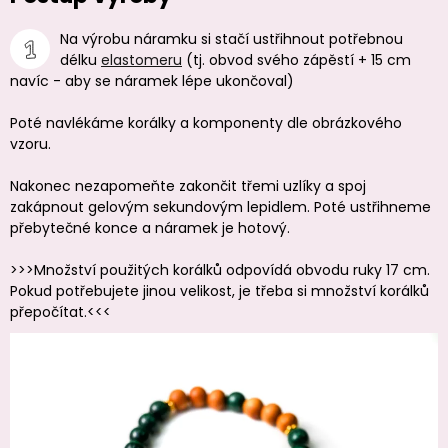
Na výrobu náramku si stačí ustřihnout potřebnou
délku
elastomeru
(tj. obvod svého zápěstí + 15 cm
navíc - aby se náramek lépe ukončoval)
Poté navlékáme korálky a komponenty dle obrázkového
vzoru.
Nakonec nezapomeňte zakončit třemi uzlíky a spoj
zakápnout gelovým sekundovým lepidlem. Poté ustřihneme
přebytečné konce a náramek je hotový.
>>>Množství použitých korálků odpovídá obvodu ruky 17 cm.
Pokud potřebujete jinou velikost, je třeba si množství korálků
přepočítat.<<<