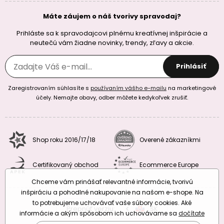
Máte záujem o náš tvorivy spravodaj?
Prihláste sa k spravodajcovi plnému kreatívnej inšpirácie a
neutečú vám žiadne novinky, trendy, zľavy a akcie.
Prihlásiť
Zaregistrovaním súhlasíte s
používaním vášho e-mailu
na marketingové
účely. Nemajte obavy, odber môžete kedykoľvek zrušiť.
Shop roku 2016/17/18
Overené zákazníkmi
Certifikovaný obchod
Ecommerce Europe
Chceme vám prinášať relevantné informácie, tvorivú
inšpiráciu a pohodlné nakupovanie na našom e-shope. Na
to potrebujeme uchovávať vaše súbory cookies. Aké
Prepnúť verziu:
CZ
SK
EU
RO
informácie a akým spôsobom ich uchovávame sa
dočítate