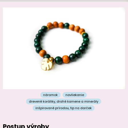
náramok
navliekanie
drevené koráliky
,
drahé kamene a minerály
inšpirované prírodou
,
tip na darček
Postup výroby