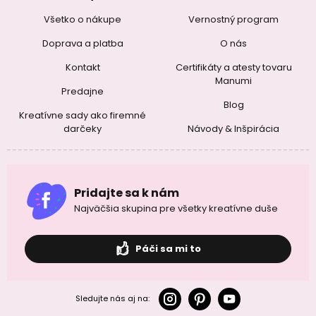
Všetko o nákupe
Vernostný program
Doprava a platba
O nás
Kontakt
Certifikáty a atesty tovaru
Manumi
Predajne
Blog
Kreatívne sady ako firemné
darčeky
Návody & Inšpirácia
Pridajte sa k nám
Najväčšia skupina pre všetky kreatívne duše
Páči sa mi to
Sledujte nás aj na: