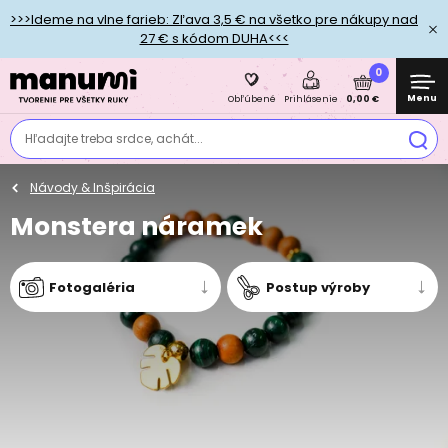
>>>Ideme na vlne farieb: Zľava 3,5 € na všetko pre nákupy nad
27 € s kódom DUHA<<<
0
Menu
0,00 €
Obľúbené
Prihlásenie
Hľadajte treba srdce, achát...
Návody & Inšpirácia
Monstera náramek
Fotogaléria
Postup výroby