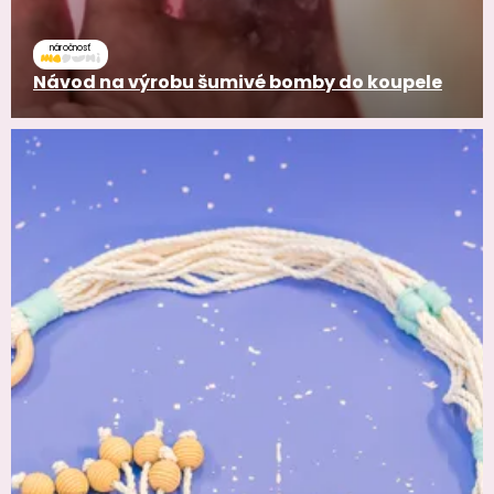
náročnosť
Návod na výrobu šumivé bomby do koupele