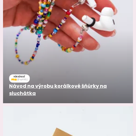
náročnosť
Návod na výrobu korálkové šňůrky na
sluchátka