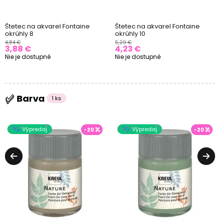
Štetec na akvarel Fontaine
Štetec na akvarel Fontaine
okrúhly 8
okrúhly 10
4,84 €
5,29 €
3,88 €
4,23 €
Nie je dostupné
Nie je dostupné
Barva
1 ks
Výpredaj
Výpredaj
-20
-20