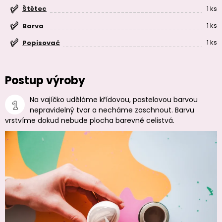
1 ks
Štětec
1 ks
Barva
1 ks
Popisovač
Postup výroby
Na vajíčko uděláme křídovou, pastelovou barvou
nepravidelný tvar a necháme zaschnout. Barvu
vrstvíme dokud nebude plocha barevně celistvá.