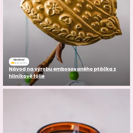
náročnosť
Návod na výrobu embosovaného ptáčka z
hliníkové fólie