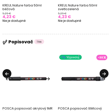
KREUL Nature farba 50ml
KREUL Nature farba 50ml
béžová
svetlozelená
5,29 €
5,29 €
4,23 €
4,23 €
Nie je dostupné
Nie je dostupné
Popisovač
1 ks
Výpredaj
-30
POSCA popisovač akrylový 1MR
POSCA popisovač štětcový