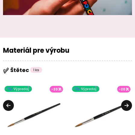
Materiál pre výrobu
Štětec
1 ks
Výpredaj
Výpredaj
-20
-20