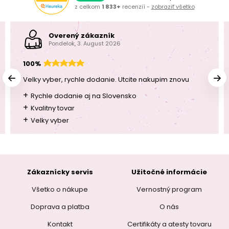
z celkom
1 833+
recenzií -
zobraziť všetko
Overený zákazník
Pondelok, 3. August 2026
100%
Velky vyber, rychle dodanie. Utcite nakupim znovu
+
Rychle dodanie aj na Slovensko
+
Kvalitny tovar
+
Velky vyber
Zákaznícky servis
Užitočné informácie
Všetko o nákupe
Vernostný program
Doprava a platba
O nás
Kontakt
Certifikáty a atesty tovaru