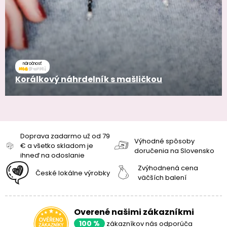
náročnosť
Korálkový náhrdelník s mašličkou
Doprava zadarmo už od 79
Výhodné spôsoby
€ a všetko skladom je
doručenia na Slovensko
ihneď na odoslanie
Zvýhodnená cena
České lokálne výrobky
väčších balení
Overené našimi zákazníkmi
100 %
zákazníkov nás odporúča