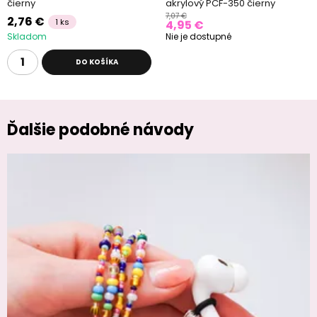
čierny
akrylový PCF-350 čierny
7,07 €
2,76 €
1 ks
4,95 €
Skladom
Nie je dostupné
DO KOŠÍKA
Ďalšie podobné návody