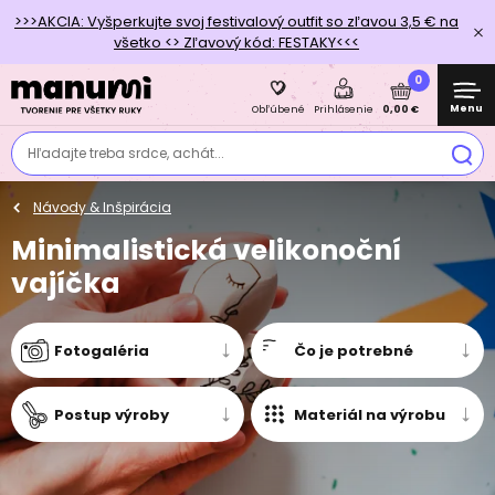
>>>AKCIA: Vyšperkujte svoj festivalový outfit so zľavou 3,5 € na
všetko <> Zľavový kód: FESTAKY<<<
0
Menu
0,00 €
Obľúbené
Prihlásenie
Hľadajte treba srdce, achát...
Návody & Inšpirácia
Minimalistická velikonoční
vajíčka
Fotogaléria
Čo je potrebné
Postup výroby
Materiál na výrobu