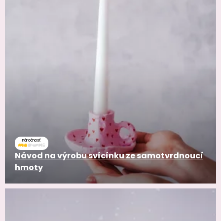
náročnosť
Návod na výrobu svícínku ze samotvrdnoucí
hmoty