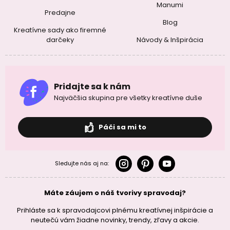
Manumi
Predajne
Blog
Kreatívne sady ako firemné
darčeky
Návody & Inšpirácia
Pridajte sa k nám
Najväčšia skupina pre všetky kreatívne duše
Páči sa mi to
Sledujte nás aj na:
Máte záujem o náš tvorivy spravodaj?
Prihláste sa k spravodajcovi plnému kreatívnej inšpirácie a
neutečú vám žiadne novinky, trendy, zľavy a akcie.