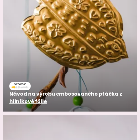
náročnosť
Návod na výrobu embosovaného ptáčka z
hliníkové fólie