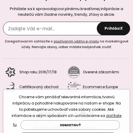
Prihláste sa k spravodajcovi plnému kreatívnej inšpirácie a
neutečú vám žiadne novinky, trendy, zľavy a akcie.
Prihlásiť
Zaregistrovaním súhlasíte s
používaním vášho e-mailu
na marketingové
účely. Nemajte obavy, odber môžete kedykoľvek zrušiť.
Shop roku 2016/17/18
Overené zákazníkmi
Certifikovaný obchod
Ecommerce Europe
Chceme vám prinášať relevantné informácie, tvorivú
inšpiráciu a pohodlné nakupovanie na našom e-shope. Na
to potrebujeme uchovávať vaše súbory cookies. Aké
Prepnúť verziu:
CZ
SK
EU
RO
informácie a akým spôsobom ich uchovávame sa
dočítate
tu
.
ODMIETNUŤ
© 2010 – 2026 Manumi Crafts s.r.o.