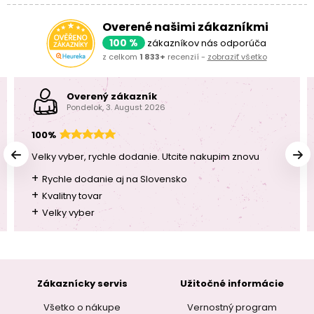
Overené našimi zákazníkmi
100 %
zákazníkov nás odporúča
z celkom
1 833+
recenzií -
zobraziť všetko
Overený zákazník
Pondelok, 3. August 2026
100%
Velky vyber, rychle dodanie. Utcite nakupim znovu
+
Rychle dodanie aj na Slovensko
+
Kvalitny tovar
+
Velky vyber
Zákaznícky servis
Užitočné informácie
Všetko o nákupe
Vernostný program