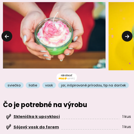
náročnosť
sviečka
liatie
vosk
jar
,
inšpirované prírodou
,
tip na darček
Čo je potrebné na výrobu
1 kus
Sklenička k upcyklaci
1 kus
Sójový vosk do forem