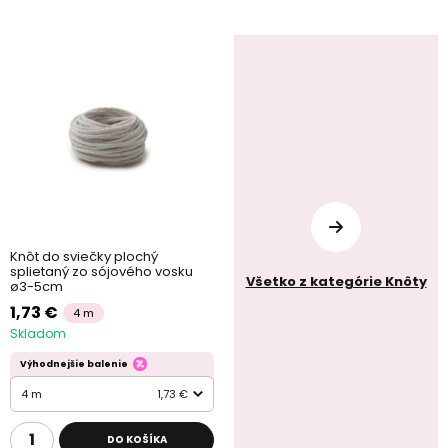
Knôt do sviečky plochý
splietaný zo sójového vosku
Všetko z kategórie Knôty
ø3-5cm
1,73 €
4 m
Skladom
Výhodnejšie balenie
4 m
1,73 €
DO KOŠÍKA