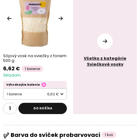
Sójový vosk na sviečky z foriem
Všetko z kategórie
500 g
Sviečkové vosky
6,62 €
1 balenie
Skladom
Výhodnejšie balenie
1 balenie
6,62 €
DO KOŠÍKA
Barva do svíček probarvovací
1 kus