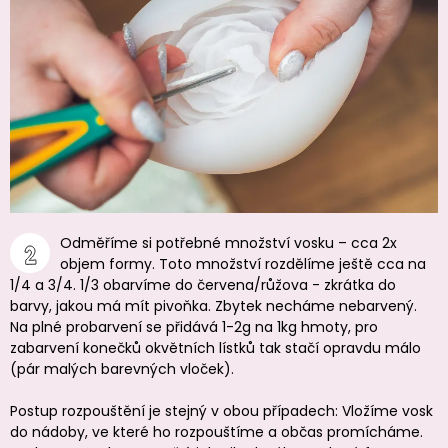
Odměříme si potřebné množství vosku – cca 2x
objem formy. Toto množství rozdělíme ještě cca na
1/4 a 3/4. 1/3 obarvíme do červena/růžova - zkrátka do
barvy, jakou má mít pivoňka. Zbytek necháme nebarvený.
Na plné probarvení se přidává 1-2g na 1kg hmoty, pro
zabarvení konečků okvětních lístků tak stačí opravdu málo
(pár malých barevných vloček).
Postup rozpouštění je stejný v obou případech: Vložíme vosk
do nádoby, ve které ho rozpouštíme a občas promícháme.