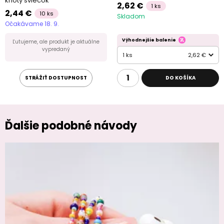
knôty sviečok
2,62 €
1 ks
2,44 €
10 ks
Skladom
Očakávame 18. 9.
Výhodnejšie balenie
Ľutujeme, ale produkt je aktuálne
vypredaný
1 ks
2,62 €
STRÁŽIŤ DOSTUPNOST
DO KOŠÍKA
Ďalšie podobné návody