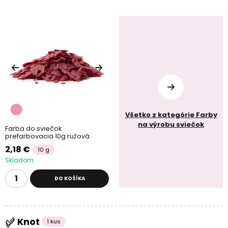
Všetko z kategórie Farby
na výrobu sviečok
Farba do sviečok
prefarbovacia 10g ružová
2,18 €
10 g
Skladom
DO KOŠÍKA
Knot
1 kus