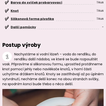
1 kus
Barva do svíček probarvovací
1 kus
Knot
1 kus
Silikonová forma pivoňka
-
Další pomůcky
Postup výroby
Nachystáme si vodní lázeň – voda do rendlíku, do
rendlíku další nádoba, ve které se bude rozpouštět
vosk. Připravíme si silikonovou formu, uprostřed protáhneme
knot pomocí jehly nebo navlékače knotů, v horní části
uchytíme držákem knotů. Knoty se zastřihávají až po úplném
vytvrdnutí, necháme delší konec na obou stranách svíčky,
na spodním konci bude třeba o něco delší.