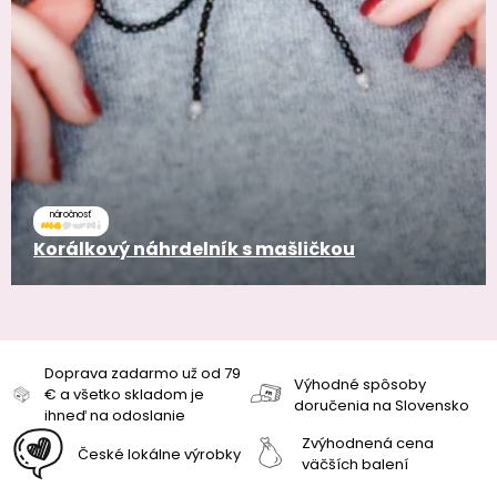
náročnosť
Korálkový náhrdelník s mašličkou
Doprava zadarmo už od 79
Výhodné spôsoby
€ a všetko skladom je
doručenia na Slovensko
ihneď na odoslanie
Zvýhodnená cena
České lokálne výrobky
väčších balení