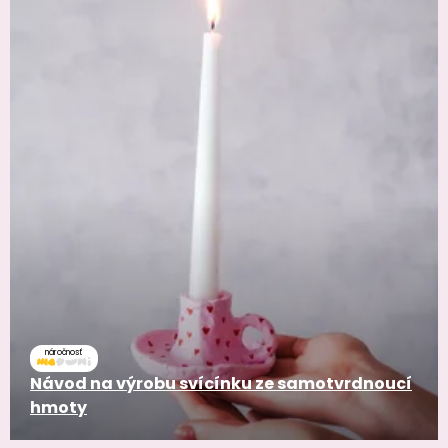
náročnosť
Návod na výrobu svícínku ze samotvrdnoucí
hmoty