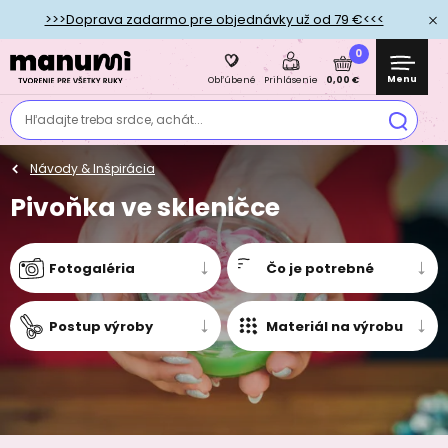
>>>Doprava zadarmo pre objednávky už od 79 €<<<
0
Menu
0,00 €
Obľúbené
Prihlásenie
Hľadajte treba srdce, achát...
Návody & Inšpirácia
Pivoňka ve skleničce
Fotogaléria
Čo je potrebné
Postup výroby
Materiál na výrobu