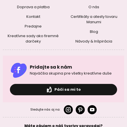
Doprava a platba
O nás
Kontakt
Certifikáty a atesty tovaru
Manumi
Predajne
Blog
Kreatívne sady ako firemné
darčeky
Návody & Inšpirácia
Pridajte sa k nám
Najväčšia skupina pre všetky kreatívne duše
Páči sa mi to
Sledujte nás aj na:
Máte záujem o náš tvorivy spravodaj?