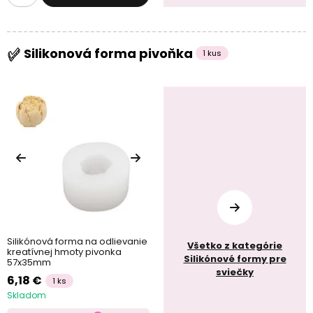
Silikonová forma pivoňka
1 kus
Silikónová forma na odlievanie
Všetko z kategórie
kreatívnej hmoty pivonka
Silikónové formy pre
57x35mm
sviečky
6,18 €
1 ks
Skladom