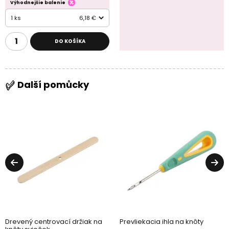
Výhodnejšie balenie
1 ks
6,18 €
DO KOŠÍKA
Další pomůcky
Drevený centrovací držiak na
Prevliekacia ihla na knôty