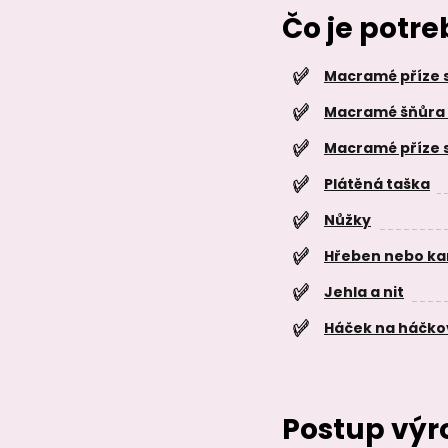
Čo je potr
Macramé příze 
Macramé šňůra
Macramé příze
Plátěná taška
Nůžky
Hřeben nebo ka
Jehla a nit
Háček na háčko
Postup výr