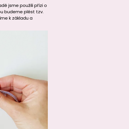
dě jsme použili přízi o
ou budeme plést tzv.
žíme k základu a