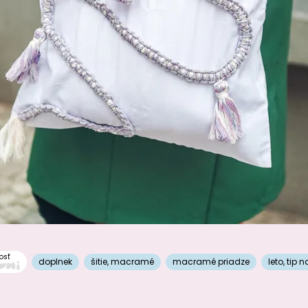
osť
doplnek
šitie
,
macramé
macramé priadze
leto
,
tip n