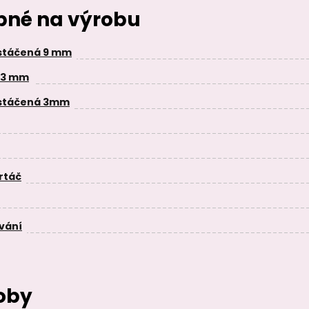
ebné na výrobu
stáčená 9 mm
 3 mm
 stáčená 3mm
rtáč
vání
oby