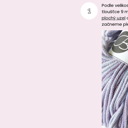
Podle veliko
tloušťce 9 m
plochý uzel
o
začneme plé