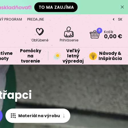
NÝ PROGRAM
PREDAJNE
SK
CZ
0
Košík
0,00 €
Obľúbené
Prihlásenie
Pomôcky
Veľký
tívne
Návody &
na
letný
oty
Inšpirácia
tvorenie
výpredaj
třapci
Materiál na výrobu