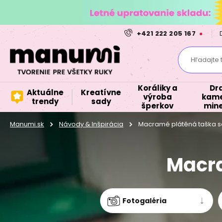
+421 222 205 167
Hľadajte 
Koráliky a
Dr
Aktuálne
Kreatívne
výroba
kame
trendy
sady
šperkov
mine
Manumi.sk
Návody & Inšpirácia
Macramé plátěná taška se
Macra
Fotogaléria