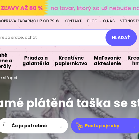
DOPRAVA ZADARMO UŽ OD 79 €
KONTAKT
BLOG
O NÁS
VERNOST
treba srdce, achát...
HĽADAŤ
ahé
Priadza a
Kreatívne
Maľovanie
Krea
ne a
galantéria
papiernictvo
a kreslenie
hm
rály
 střapci
mé plátěná taška se s
Čo je potrebné
Postup výroby