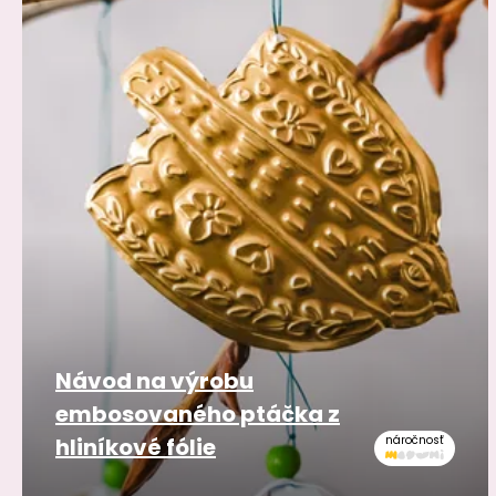
Návod na výrobu
embosovaného ptáčka z
hliníkové fólie
náročnosť