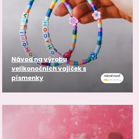
Návod na výrobu
velikonočních vajíček s
písmenky
náročnosť