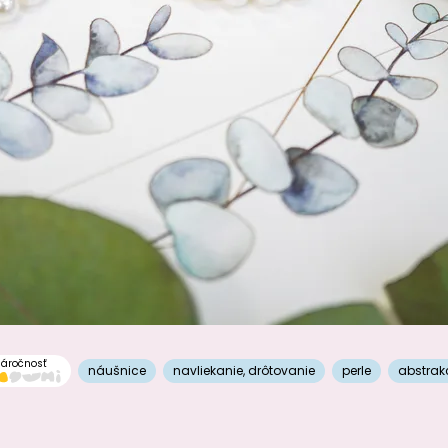
áročnosť
náušnice
navliekanie
,
drôtovanie
perle
abstrak