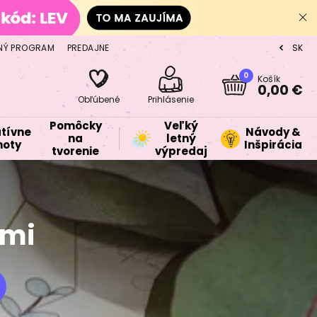
NÝ PROGRAM
PREDAJNE
SK
CZ
0
Košík
0,00 €
Obľúbené
Prihlásenie
Pomôcky
Veľký
tívne
Návody &
na
letný
oty
Inšpirácia
tvorenie
výpredaj
ami