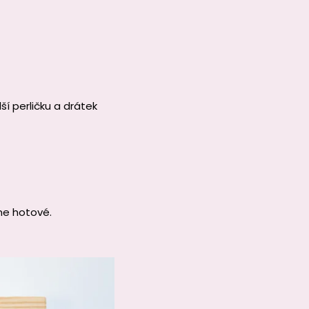
í perličku a drátek
e hotové.