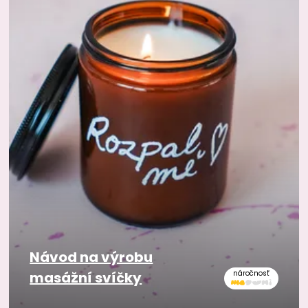
Návod na výrobu
masážní svíčky
náročnosť