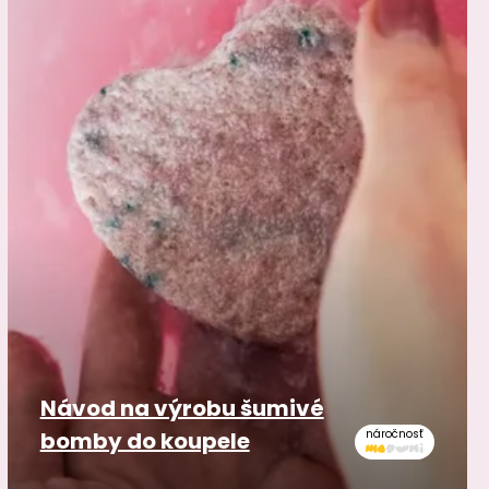
Návod na výrobu šumivé
bomby do koupele
náročnosť