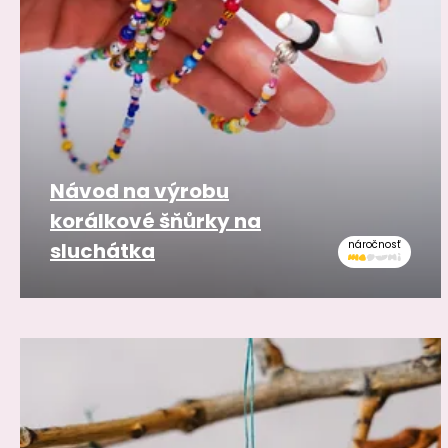
Návod na výrobu
korálkové šňůrky na
sluchátka
náročnosť