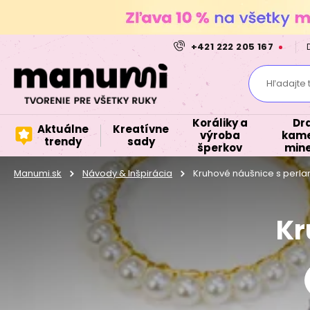
+421 222 205 167
Hľadajte 
Koráliky a
Dr
Aktuálne
Kreatívne
výroba
kame
trendy
sady
šperkov
mine
Manumi.sk
Návody & Inšpirácia
Kruhové náušnice s perla
Kr