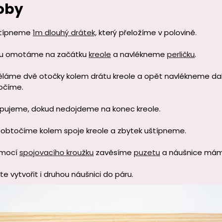
oby
štípneme
1m dlouhý drátek,
který přeložíme v polovině.
ku omotáme na začátku
kreole
a navlékneme
perličku
.
láme dvě otočky kolem drátu kreole a opět navlékneme dalš
točíme.
pujeme, dokud nedojdeme na konec kreole.
 obtočíme kolem spoje kreole a zbytek uštípneme.
omocí
spojovacího kroužku
zavěsíme
puzetu
a náušnice mám
 vytvořit i druhou náušnici do páru.