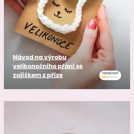
Návod na výrobu
velikonočního přání se
zajíčkem z příze
náročnosť