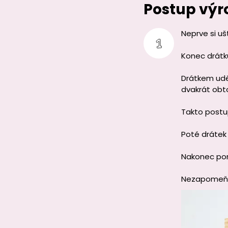
Postup výr
Neprve si u
Konec drát
Drátkem udě
dvakrát ob
Takto postu
Poté drátek
Nakonec p
Nezapomeňte