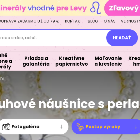
DOPRAVA ZADARMO UŽ OD 79 €
KONTAKT
BLOG
O NÁS
VERNOST
treba srdce, achát...
HĽADAŤ
ahé
Priadza a
Kreatívne
Maľovanie
Krea
ne a
galantéria
papiernictvo
a kreslenie
hm
rály
mi
uhové náušnice s perl
Fotogaléria
Postup výroby