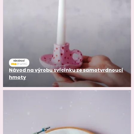
náročnosť
Návod na výrobu svícínku ze samotvrdnoucí
hmoty