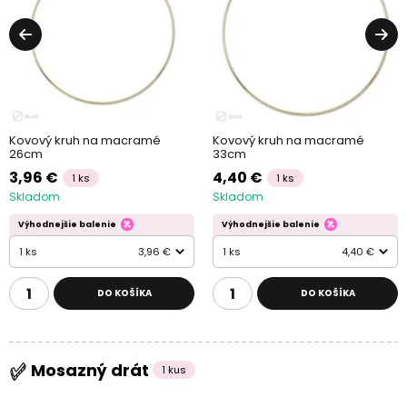
Kovový kruh na macramé
Kovový kruh na macramé
26cm
33cm
3,96 €
4,40 €
1 ks
1 ks
Skladom
Skladom
Výhodnejšie balenie
Výhodnejšie balenie
1 ks
3,96 €
1 ks
4,40 €
DO KOŠÍKA
DO KOŠÍKA
Mosazný drát
1 kus