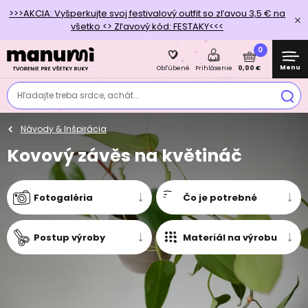
>>>AKCIA: Vyšperkujte svoj festivalový outfit so zľavou 3,5 € na
všetko <> Zľavový kód: FESTAKY<<<
0
Menu
0,00 €
Obľúbené
Prihlásenie
Hľadajte treba srdce, achát...
Návody & Inšpirácia
Kovový závěs na květináč
Fotogaléria
Čo je potrebné
Postup výroby
Materiál na výrobu