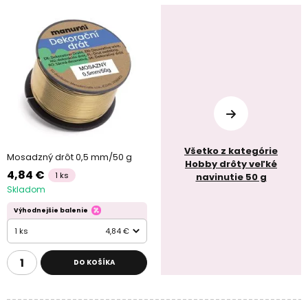
Všetko z kategórie
Mosadzný drôt 0,5 mm/50 g
Hobby drôty veľké
4,84 €
1 ks
navinutie 50 g
Skladom
Výhodnejšie balenie
1 ks
4,84 €
DO KOŠÍKA