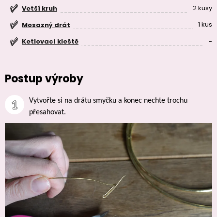
2 kusy
Vetší kruh
1 kus
Mosazný drát
-
Ketlovací kleště
Postup výroby
Vytvořte si na drátu smyčku a konec nechte trochu 
přesahovat.