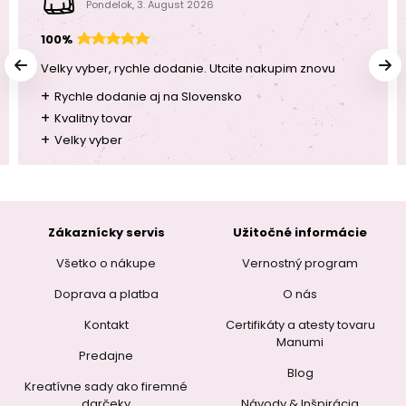
Pondelok, 3. August 2026
100%
Velky vyber, rychle dodanie. Utcite nakupim znovu
+
Rychle dodanie aj na Slovensko
+
Kvalitny tovar
+
Velky vyber
Zákaznícky servis
Užitočné informácie
Všetko o nákupe
Vernostný program
Doprava a platba
O nás
Kontakt
Certifikáty a atesty tovaru
Manumi
Predajne
Blog
Kreatívne sady ako firemné
darčeky
Návody & Inšpirácia