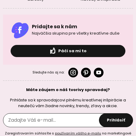
Pridajte sa k nám
Najväčšia skupina pre všetky kreatívne duše
Páči sa mi to
Sledujte nás aj na:
Máte záujem o náš tvorivy spravodaj?
Prihláste sa k spravodajcovi plnému kreatívnej inšpirácie a
neutečú vám žiadne novinky, trendy, zľavy a akcie.
Prihlásiť
Zaregistrovaním súhlasíte s
používaním vášho e-mailu
na marketingové