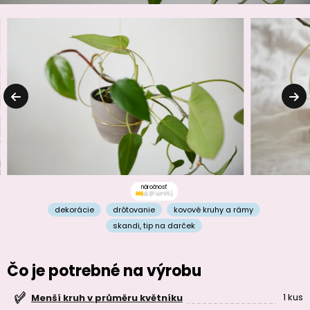
náročnosť
dekorácie
drôtovanie
kovové kruhy a rámy
skandi
,
tip na darček
Čo je potrebné na výrobu
1 kus
Menší kruh v průměru květníku