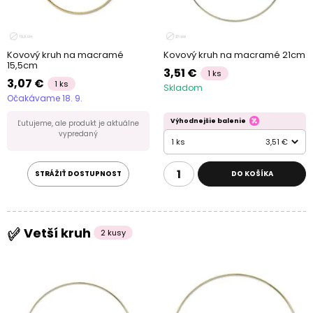
Kovový kruh na macramé
Kovový kruh na macramé 21cm
15,5cm
3,51 €
1 ks
3,07 €
1 ks
Skladom
Očakávame 18. 9.
Výhodnejšie balenie
Ľutujeme, ale produkt je aktuálne
vypredaný
1 ks
3,51 €
STRÁŽIŤ DOSTUPNOST
DO KOŠÍKA
Vetší kruh
2 kusy