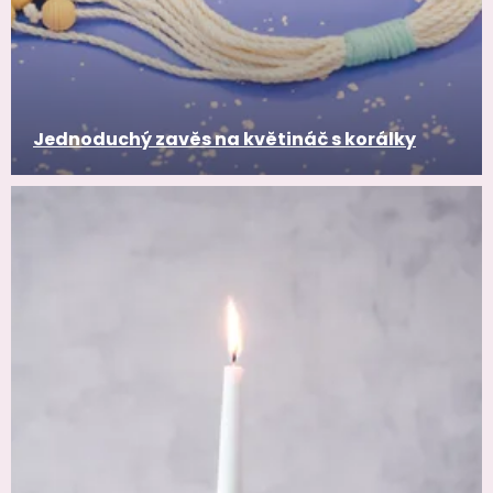
Jednoduchý zavěs na květináč s korálky