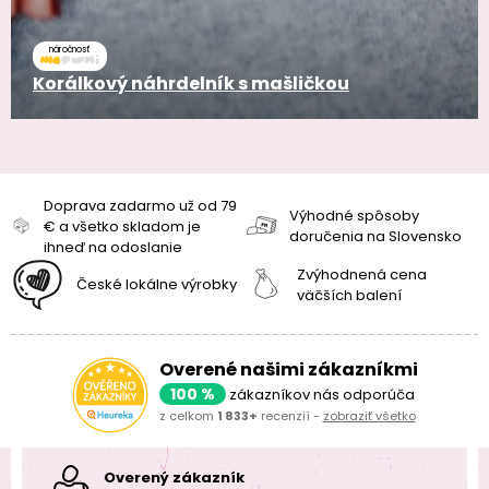
náročnosť
Korálkový náhrdelník s mašličkou
Doprava zadarmo už od 79
Výhodné spôsoby
€ a všetko skladom je
doručenia na Slovensko
ihneď na odoslanie
Zvýhodnená cena
České lokálne výrobky
väčších balení
Overené našimi zákazníkmi
100 %
zákazníkov nás odporúča
z celkom
1 833+
recenzií -
zobraziť všetko
Overený zákazník