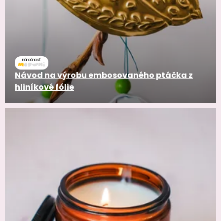
náročnosť
Návod na výrobu embosovaného ptáčka z
hliníkové fólie