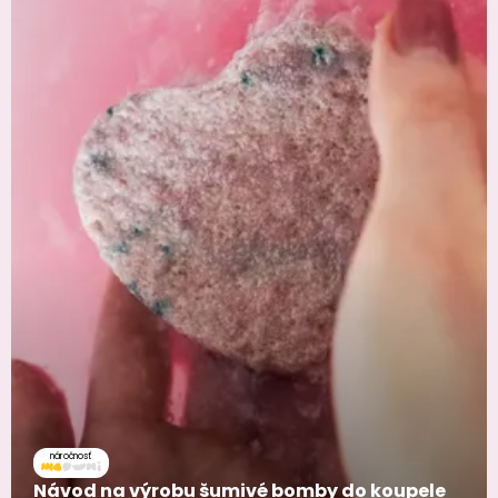
náročnosť
Návod na výrobu šumivé bomby do koupele