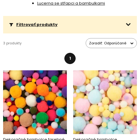
Lucerna se střapci a bambulkami
Filtrovať produkty
3 produkty
Zoradiť:
Odporúčané
1
Dekoračné brmbolce farebné
Dekoračné brmbolce