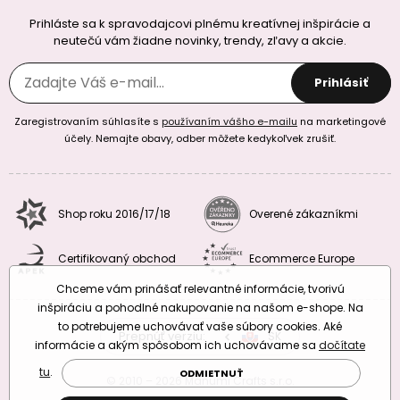
Prihláste sa k spravodajcovi plnému kreatívnej inšpirácie a
neutečú vám žiadne novinky, trendy, zľavy a akcie.
Prihlásiť
Zaregistrovaním súhlasíte s
používaním vášho e-mailu
na marketingové
účely. Nemajte obavy, odber môžete kedykoľvek zrušiť.
Shop roku 2016/17/18
Overené zákazníkmi
Certifikovaný obchod
Ecommerce Europe
Chceme vám prinášať relevantné informácie, tvorivú
inšpiráciu a pohodlné nakupovanie na našom e-shope. Na
to potrebujeme uchovávať vaše súbory cookies. Aké
Prepnúť verziu:
CZ
SK
EU
RO
informácie a akým spôsobom ich uchovávame sa
dočítate
tu
.
ODMIETNUŤ
© 2010 – 2026 Manumi Crafts s.r.o.