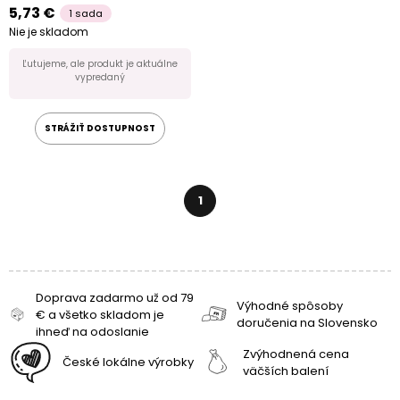
5,73 €
1 sada
Nie je skladom
Ľutujeme, ale produkt je aktuálne
vypredaný
STRÁŽIŤ DOSTUPNOST
1
Doprava zadarmo už od 79
Výhodné spôsoby
€ a všetko skladom je
doručenia na Slovensko
ihneď na odoslanie
Zvýhodnená cena
České lokálne výrobky
väčších balení