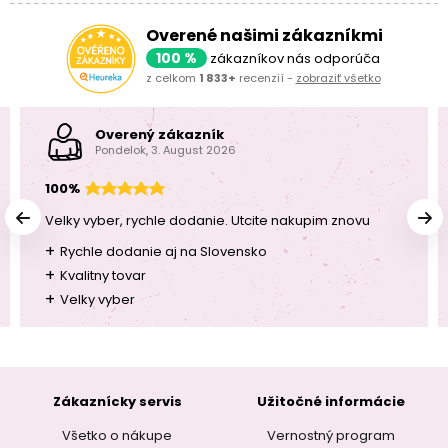
Overené našimi zákazníkmi
100 %
zákazníkov nás odporúča
z celkom
1 833+
recenzií -
zobraziť všetko
Overený zákazník
Pondelok, 3. August 2026
100%
Velky vyber, rychle dodanie. Utcite nakupim znovu
+
Rychle dodanie aj na Slovensko
+
Kvalitny tovar
+
Velky vyber
Zákaznícky servis
Užitočné informácie
Všetko o nákupe
Vernostný program