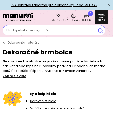
>>>Doprava zadarmo pre objednávky už od 79 €<<<
0
Menu
0,00 €
Obľúbené
Prihlásenie
Hľadajte treba srdce, achát...
Dekoračné materiály
Dekoračné brmbolce
Dekoračné brmbolce
majú všestranné použitie. Môžete ich
našívať alebo lepiť na ľubovoľný podklad. Prípadne ich možno
použiť ako súčasť šperku. Vyberte si z dvoch variantov
pastelových či klasických farieb v mixe veľkostí.
Zobraziť viac
Tipy a inšpirácie
Barevné stínidlo
Vajíčka ze zažehlovacích korálků