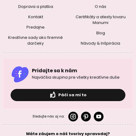
Doprava a platba
O nás
Kontakt
Certifikáty a atesty tovaru
Manumi
Predajne
Blog
Kreatívne sady ako firemné
darčeky
Návody & Inšpirácia
Pridajte sa k nám
Najväčšia skupina pre všetky kreatívne duše
Páči sa mi to
Sledujte nás aj na:
Máte záujem o náš tvorivy spravodaj?