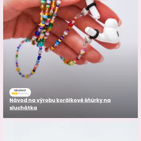
náročnosť
Návod na výrobu korálkové šňůrky na
sluchátka