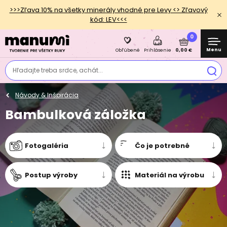
>>>Zľava 10% na všetky minerály vhodné pre Levy <> Zľavový
kód: LEV<<<
0
Menu
0,00 €
Obľúbené
Prihlásenie
Hľadajte treba srdce, achát...
Návody & Inšpirácia
Bambulková záložka
Fotogaléria
Čo je potrebné
Postup výroby
Materiál na výrobu