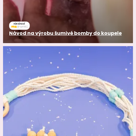
náročnosť
Návod na výrobu šumivé bomby do koupele