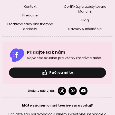
Kontakt
Certifikáty a atesty tovaru
Manumi
Predajne
Blog
Kreatívne sady ako firemné
darčeky
Návody & Inšpirácia
Pridajte sa k nám
Najväčšia skupina pre všetky kreatívne duše
Páči sa mi to
Sledujte nás aj na:
Máte záujem o náš tvorivy spravodaj?
Prihláste sa k spravodajcovi plnému kreatívnej inšpirácie a