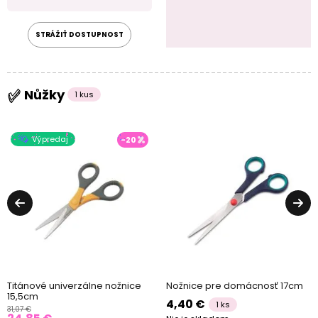
STRÁŽIŤ DOSTUPNOST
Nůžky
1 kus
Výpredaj
-20
Titánové univerzálne nožnice
Nožnice pre domácnosť 17cm
15,5cm
4,40 €
1 ks
31,07 €