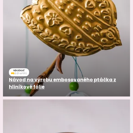
náročnosť
Návod na výrobu embosovaného ptáčka z
hliníkové fólie