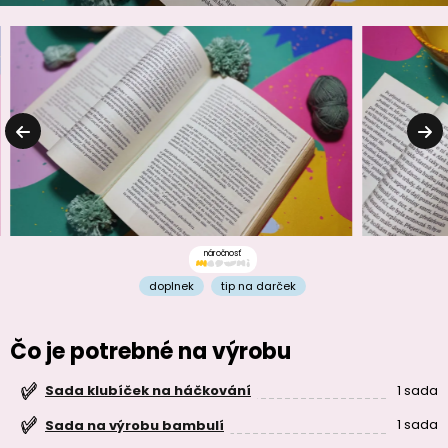
náročnosť
doplnek
tip na darček
Čo je potrebné na výrobu
1 sada
Sada klubíček na háčkování
1 sada
Sada na výrobu bambulí