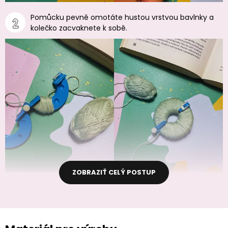
Pomůcku pevně omotáte hustou vrstvou bavlnky a
kolečko zacvaknete k sobě.
ZOBRAZIŤ CELÝ POSTUP