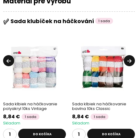
Materiál pre výrobu
Sada klubíček na háčkování
1 sada
Sada klbiek na háčkovanie
Sada klbiek na háčkovanie
polyakryl 10ks Vintage
bavlna 10ks Classic
8,84 €
8,84 €
1 sada
1 sada
Skladom
Skladom
DO KOŠÍKA
DO KOŠÍKA