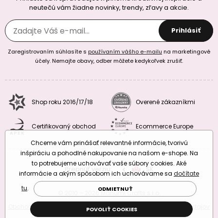
neutečú vám žiadne novinky, trendy, zľavy a akcie.
Prihlásiť
Zaregistrovaním súhlasíte s
používaním vášho e-mailu
na marketingové
účely. Nemajte obavy, odber môžete kedykoľvek zrušiť.
Shop roku 2016/17/18
Overené zákazníkmi
Certifikovaný obchod
Ecommerce Europe
Chceme vám prinášať relevantné informácie, tvorivú
inšpiráciu a pohodlné nakupovanie na našom e-shope. Na
to potrebujeme uchovávať vaše súbory cookies. Aké
Prepnúť verziu:
CZ
SK
EU
RO
informácie a akým spôsobom ich uchovávame sa
dočítate
tu
.
ODMIETNUŤ
© 2010 – 2026 Manumi Crafts s.r.o.
Obchodné podmienky
|
Podmienky ochrany osobných údajov
POVOLIŤ COOKIES