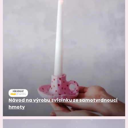
náročnosť
Návod na výrobu svícínku ze samotvrdnoucí
hmoty