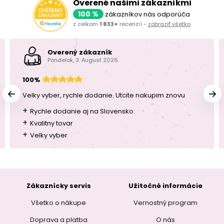
Overené našimi zákazníkmi
100 %
zákazníkov nás odporúča
z celkom
1 833+
recenzií -
zobraziť všetko
Overený zákazník
Pondelok, 3. August 2026
100%
Velky vyber, rychle dodanie. Utcite nakupim znovu
+
Rychle dodanie aj na Slovensko
+
Kvalitny tovar
+
Velky vyber
Zákaznícky servis
Užitočné informácie
Všetko o nákupe
Vernostný program
Doprava a platba
O nás