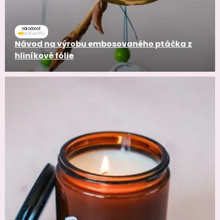
náročnosť
Návod na výrobu embosovaného ptáčka z
hliníkové fólie