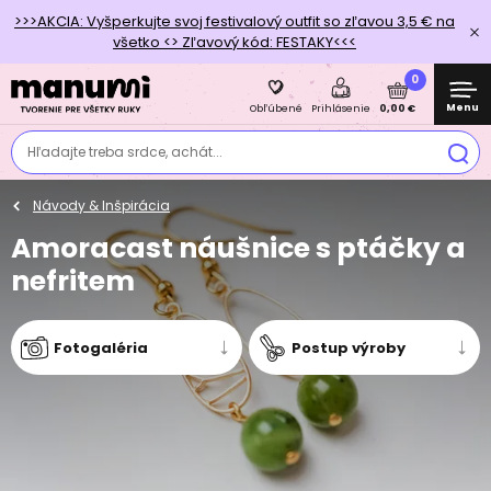
>>>AKCIA: Vyšperkujte svoj festivalový outfit so zľavou 3,5 € na
všetko <> Zľavový kód: FESTAKY<<<
0
Menu
0,00 €
Obľúbené
Prihlásenie
Hľadajte treba srdce, achát...
Návody & Inšpirácia
Amoracast náušnice s ptáčky a
nefritem
Fotogaléria
Postup výroby