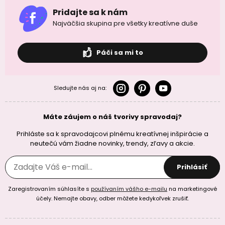
Pridajte sa k nám
Najväčšia skupina pre všetky kreatívne duše
Páči sa mi to
Sledujte nás aj na:
Máte záujem o náš tvorivy spravodaj?
Prihláste sa k spravodajcovi plnému kreatívnej inšpirácie a
neutečú vám žiadne novinky, trendy, zľavy a akcie.
Prihlásiť
Zaregistrovaním súhlasíte s
používaním vášho e-mailu
na marketingové
účely. Nemajte obavy, odber môžete kedykoľvek zrušiť.