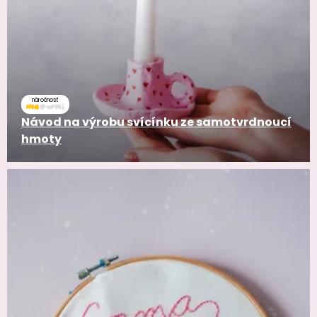
náročnosť
Návod na výrobu svícínku ze samotvrdnoucí
hmoty