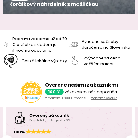
Korálkový náhrdelník s mašličkou
Doprava zadarmo už od 79
Výhodné spôsoby
€ a všetko skladom je
doručenia na Slovensko
ihneď na odoslanie
Zvýhodnená cena
České lokálne výrobky
väčších balení
Overené našimi zákazníkmi
100 %
zákazníkov nás odporúča
z celkom
1 833+
recenzií -
zobraziť všetko
Overený zákazník
Pondelok, 3. August 2026
100%