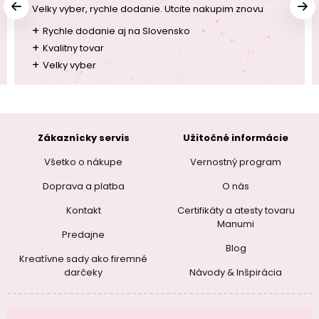
Velky vyber, rychle dodanie. Utcite nakupim znovu
+
Rychle dodanie aj na Slovensko
+
Kvalitny tovar
+
Velky vyber
Zákaznícky servis
Užitočné informácie
Všetko o nákupe
Vernostný program
Doprava a platba
O nás
Kontakt
Certifikáty a atesty tovaru
Manumi
Predajne
Blog
Kreatívne sady ako firemné
darčeky
Návody & Inšpirácia