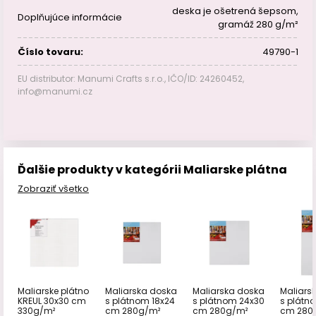
deska je ošetrená šepsom,
Doplňujúce informácie
gramáž 280 g/m²
Číslo tovaru:
49790-1
EU distributor: Manumi Crafts s.r.o., IČO/ID: 24260452,
info@manumi.cz
Ďalšie produkty v kategórii Maliarske plátna
Zobraziť všetko
Maliarske plátno
Maliarska doska
Maliarska doska
Maliars
KREUL 30x30 cm
s plátnom 18x24
s plátnom 24x30
s plátn
330g/m²
cm 280g/m²
cm 280g/m²
cm 280