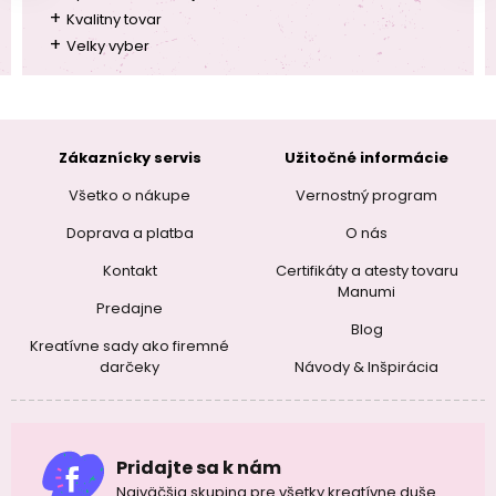
+
Kvalitny tovar
+
Velky vyber
Zákaznícky servis
Užitočné informácie
Všetko o nákupe
Vernostný program
Doprava a platba
O nás
Kontakt
Certifikáty a atesty tovaru
Manumi
Predajne
Blog
Kreatívne sady ako firemné
darčeky
Návody & Inšpirácia
Pridajte sa k nám
Najväčšia skupina pre všetky kreatívne duše