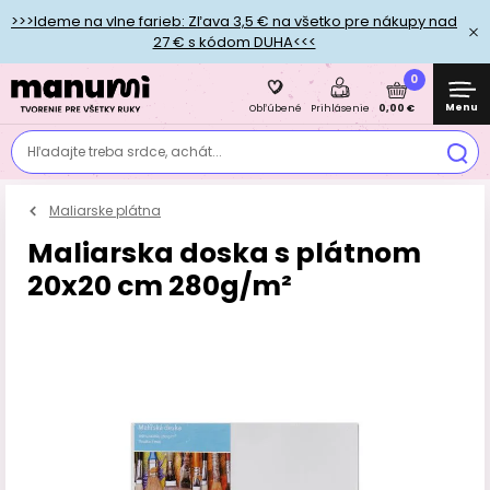
>>>Ideme na vlne farieb: Zľava 3,5 € na všetko pre nákupy nad
27 € s kódom DUHA<<<
0
Menu
0,00 €
Obľúbené
Prihlásenie
Hľadajte treba srdce, achát...
Maliarske plátna
Maliarska doska s plátnom
20x20 cm 280g/m²