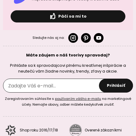
Páči sa mi to
Sledujte nás aj na:
Máte záujem o náš tvorivy spravodaj?
Prihláste sa k spravodajcovi plnému kreatívnej inšpirácie a
neutečú vám žiadne novinky, trendy, zľavy a akcie.
Prihlásiť
Zaregistrovaním súhlasíte s
používaním vášho e-mailu
na marketingové
účely. Nemajte obavy, odber môžete kedykoľvek zrušiť.
Shop roku 2016/17/18
Overené zákazníkmi