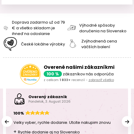
Doprava zadarmo už od 79
Výhodné spôsoby
€ a všetko skladom je
doručenia na Slovensko
ihneď na odoslanie
Zvýhodnená cena
České lokálne výrobky
väčších balení
Overené našimi zákazníkmi
100 %
zákazníkov nás odporúča
z celkom
1 833+
recenzií -
zobraziť všetko
Overený zákazník
Pondelok, 3. August 2026
100%
Velky vyber, rychle dodanie. Utcite nakupim znovu
+
Rychle dodanie aj na Slovensko