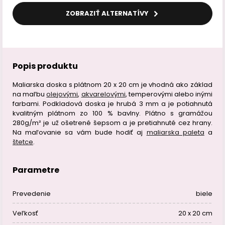
ZOBRAZIŤ ALTERNATÍVY
Popis produktu
Maliarska doska s plátnom 20 x 20 cm je vhodná ako základ
na maľbu
olejovými
,
akvarelovými
, temperovými alebo inými
farbami. Podkladová doska je hrubá 3 mm a je potiahnutá
kvalitným plátnom zo 100 % bavlny. Plátno s gramážou
280g/m² je už ošetrené šepsom a je pretiahnuté cez hrany.
Na maľovanie sa vám bude hodiť aj
maliarska paleta
a
štetce
.
Parametre
Prevedenie
biele
Veľkosť
20 x 20 cm