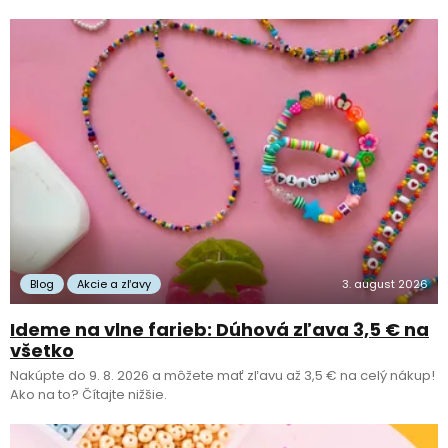
Blog
Akcie a zľavy
3. august 2026
Ideme na vlne farieb: Dúhová zľava 3,5 € na
všetko
Nakúpte do 9. 8. 2026 a môžete mať zľavu až 3,5 € na celý nákup!
Ako na to? Čítajte nižšie.