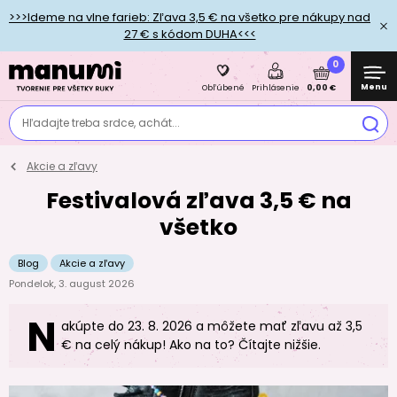
>>>Ideme na vlne farieb: Zľava 3,5 € na všetko pre nákupy nad
27 € s kódom DUHA<<<
0
Menu
0,00 €
Obľúbené
Prihlásenie
Hľadajte treba srdce, achát...
Akcie a zľavy
Festivalová zľava 3,5 € na
všetko
Blog
Akcie a zľavy
Pondelok, 3. august 2026
N
akúpte do 23. 8. 2026 a môžete mať zľavu až 3,5
€ na celý nákup! Ako na to? Čítajte nižšie.