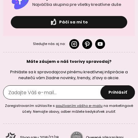
Najväčšia skupina pre všetky kreatívne duše
Páči sa mi to
Sledujte nás aj na:
Máte záujem o náš tvorivy spravodaj?
Prihláste sa k spravodajcovi plnému kreatívnej inšpirácie a
neutečú vám žiadne novinky, trendy, zľavy a akcie.
Prihlásiť
Zaregistrovaním súhlasíte s
používaním vášho e-mailu
na marketingové
účely. Nemajte obavy, odber môžete kedykoľvek zrušiť.
Shop roku 2016/17/18
Overené zákazníkmi