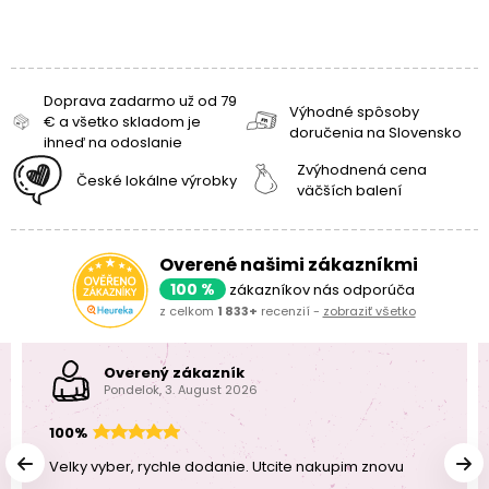
Doprava zadarmo už od 79
Výhodné spôsoby
€ a všetko skladom je
doručenia na Slovensko
ihneď na odoslanie
Zvýhodnená cena
České lokálne výrobky
väčších balení
Overené našimi zákazníkmi
100 %
zákazníkov nás odporúča
z celkom
1 833+
recenzií -
zobraziť všetko
Overený zákazník
Pondelok, 3. August 2026
100%
Velky vyber, rychle dodanie. Utcite nakupim znovu