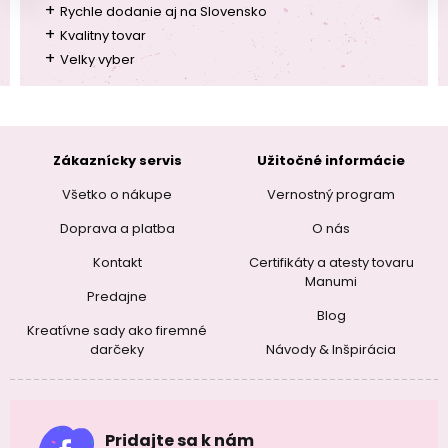
+
Rychle dodanie aj na Slovensko
+
Kvalitny tovar
+
Velky vyber
Zákaznícky servis
Užitočné informácie
Všetko o nákupe
Vernostný program
Doprava a platba
O nás
Kontakt
Certifikáty a atesty tovaru
Manumi
Predajne
Blog
Kreatívne sady ako firemné
darčeky
Návody & Inšpirácia
Pridajte sa k nám