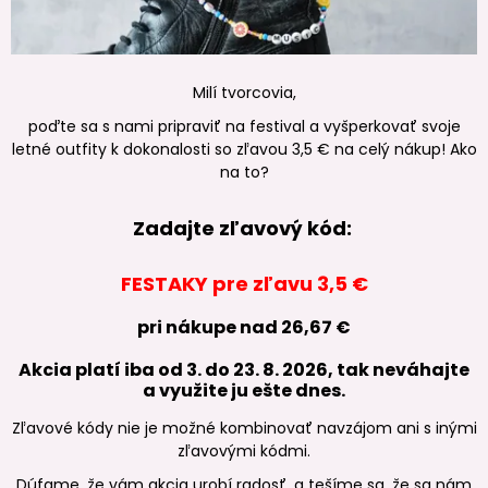
Milí tvorcovia,
poďte sa s nami pripraviť na festival a vyšperkovať svoje
letné outfity k dokonalosti so zľavou 3,5 € na celý nákup! Ako
na to?
Zadajte zľavový kód:
FESTAKY pre zľavu 3,5 €
pri nákupe nad 26,67 €
Akcia platí iba od 3. do 23. 8. 2026, tak neváhajte
a využite ju ešte dnes.
Zľavové kódy nie je možné kombinovať navzájom ani s inými
zľavovými kódmi.
Dúfame, že vám akcia urobí radosť, a tešíme sa, že sa nám