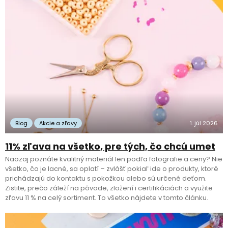
Blog
Akcie a zľavy
1. júl 2026
11% zľava na všetko, pre tých, čo chcú umet
Naozaj poznáte kvalitný materiál len podľa fotografie a ceny? Nie
všetko, čo je lacné, sa oplatí – zvlášť pokiaľ ide o produkty, ktoré
prichádzajú do kontaktu s pokožkou alebo sú určené deťom.
Zistite, prečo záleží na pôvode, zložení i certifikáciách a využite
zľavu 11 % na celý sortiment. To všetko nájdete v tomto článku.