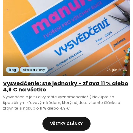
Blog
Akcie a zľavy
25. jún 2026
Vysvedčenie: ste jednotky - zľava 11 % alebo
4,9 € na všetko
Vysvedčenie je tu a vy máte vyznamenanie! :) Nakúpte so
špeciálnym zľavovým kódom, ktorý nájdete v tomto článku a
zľavnite si nákup o 11 % alebo 4,9 €.
VŠETKY ČLÁNKY