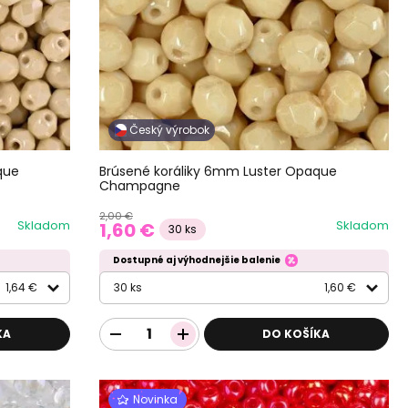
Český výrobok
que
Brúsené koráliky 6mm Luster Opaque
Champagne
2,00 €
Skladom
Skladom
1,60 €
30 ks
Dostupné aj výhodnejšie balenie
1,64 €
30 ks
1,60 €
KA
DO KOŠÍKA
Novinka