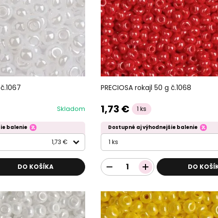
 č.1067
PRECIOSA rokajl 50 g č.1068
1,73 €
Skladom
1 ks
ie balenie
Dostupné aj výhodnejšie balenie
1,73 €
1 ks
DO KOŠÍKA
DO KOŠÍ