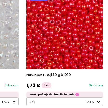
PRECIOSA rokajl 50 g č.1050
1,73 €
Skladom
Skladom
1 ks
Dostupné aj výhodnejšie balenie
1,73 €
1 ks
1,73 €