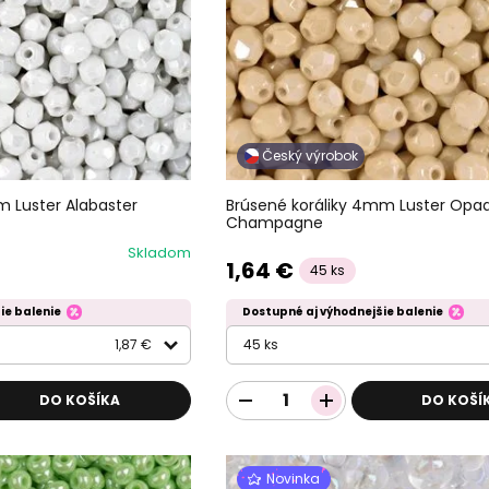
Český výrobok
m Luster Alabaster
Brúsené koráliky 4mm Luster Opa
Champagne
Skladom
1,64 €
45 ks
ie balenie
Dostupné aj výhodnejšie balenie
1,87 €
45 ks
DO KOŠÍKA
DO KOŠÍ
Novinka