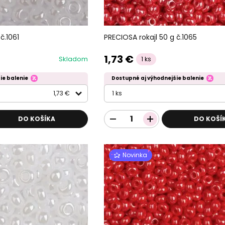
č.1061
PRECIOSA rokajl 50 g č.1065
1,73 €
Skladom
1 ks
ie balenie
Dostupné aj výhodnejšie balenie
1,73 €
1 ks
DO KOŠÍKA
DO KOŠÍ
Novinka