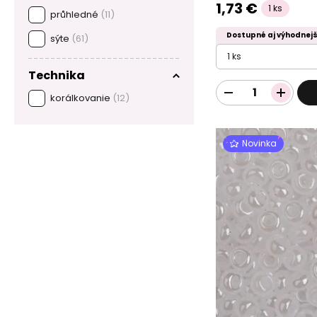
1,73 €
1 ks
průhledné
(11)
Dostupné aj výhodnejš
sýte
(61)
1 ks
Technika
korálkovanie
(12)
Novinka