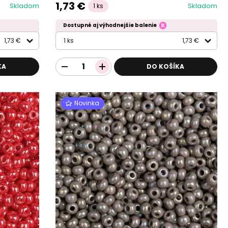
1,73 €
Skladom
Skladom
1 ks
Dostupné aj výhodnejšie balenie
1,73 €
1 ks
1,73 €
KA
DO KOŠÍKA
Novinka