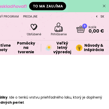
NÝ PROGRAM
PREDAJNE
SK
CZ
0
Košík
0,00 €
Obľúbené
Prihlásenie
Pomôcky
Veľký
tívne
Návody &
na
letný
oty
Inšpirácia
tvorenie
výpredaj
liky
. Ide o tenkú vrstvu priehľadného laku, ktorý je doplnený
odných periel
.