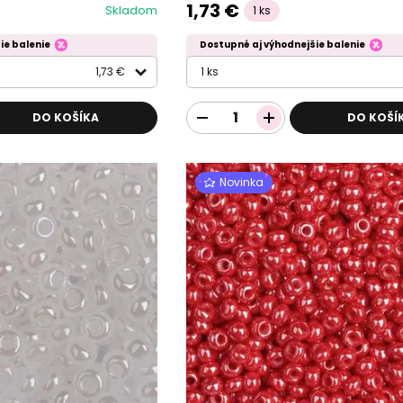
1,73 €
Skladom
1 ks
ie balenie
Dostupné aj výhodnejšie balenie
1,73 €
1 ks
DO KOŠÍKA
DO KOŠÍ
Novinka