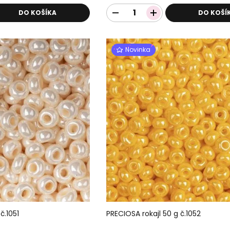
DO KOŠÍKA
DO KOŠÍ
Novinka
č.1051
PRECIOSA rokajl 50 g č.1052