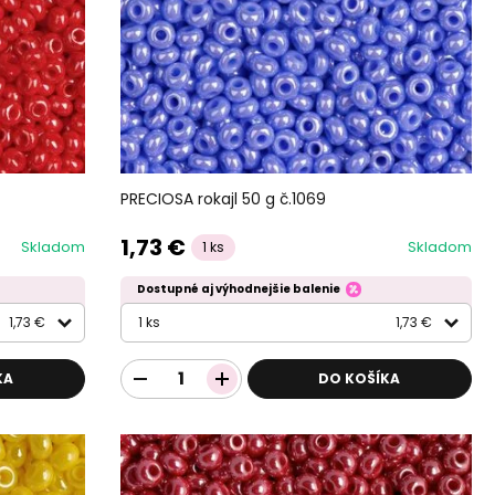
PRECIOSA rokajl 50 g č.1069
1,73 €
Skladom
Skladom
1 ks
Dostupné aj výhodnejšie balenie
1,73 €
1 ks
1,73 €
KA
DO KOŠÍKA