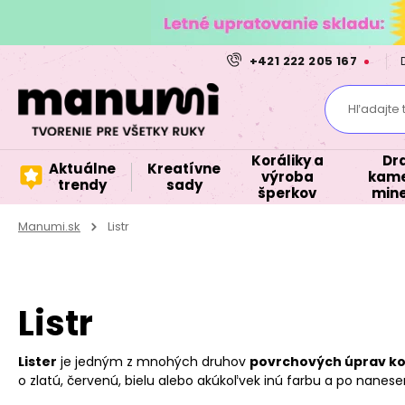
+421 222 205 167
Hľadajte 
Koráliky a
Dr
Aktuálne
Kreatívne
výroba
kame
trendy
sady
šperkov
mine
Manumi.sk
Listr
Listr
Lister
je jedným z mnohých druhov
povrchových úprav ko
o zlatú, červenú, bielu alebo akúkoľvek inú farbu a po nanese