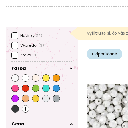
Vyfiltrujte si, čo vás
Novinky
(12)
Výpredaj
(3)
Odporúčané
Zľava
(3)
Farba
Cena