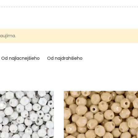
 zaujíma.
Od najlacnejšieho
Od najdrahšieho