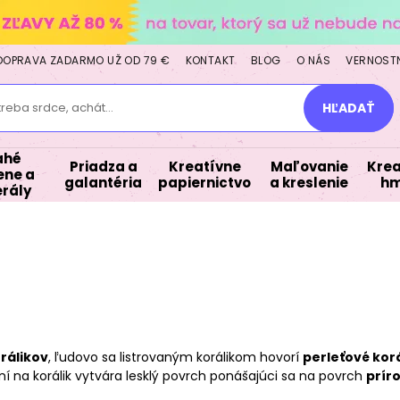
DOPRAVA ZADARMO UŽ OD 79 €
KONTAKT
BLOG
O NÁS
VERNOST
treba srdce, achát...
HĽADAŤ
ahé
Priadza a
Kreatívne
Maľovanie
Krea
ne a
galantéria
papiernictvo
a kreslenie
hm
rály
rálikov
, ľudovo sa listrovaným korálikom hovorí
perleťové korá
ní na korálik vytvára lesklý povrch ponášajúci sa na povrch
prír