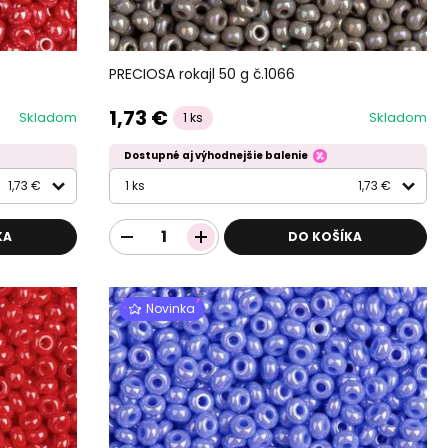
PRECIOSA rokajl 50 g č.1066
1,73 €
Skladom
Skladom
1 ks
Dostupné aj výhodnejšie balenie
1,73 €
1 ks
1,73 €
KA
DO KOŠÍKA
Novinka