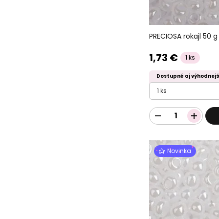
PRECIOSA rokajl 50 g 
1,73 €
1 ks
Dostupné aj výhodnejš
1 ks
Novinka