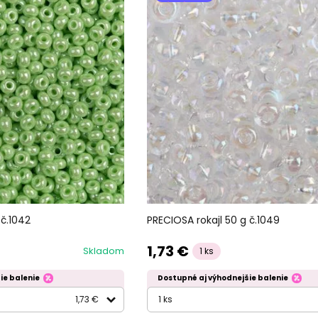
 č.1042
PRECIOSA rokajl 50 g č.1049
1,73 €
Skladom
1 ks
ie balenie
Dostupné aj výhodnejšie balenie
1,73 €
1 ks