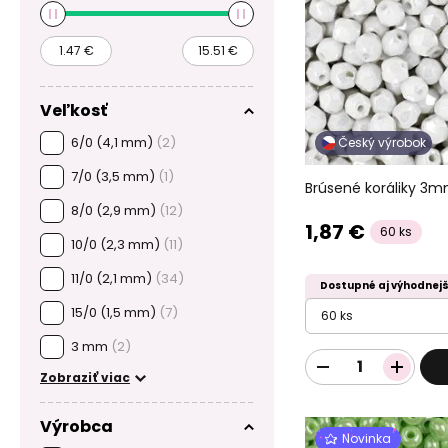
Veľkosť
6/0 (4,1 mm)
(2)
Český výrobok
7/0 (3,5 mm)
(1)
Brúsené koráliky 3m
8/0 (2,9 mm)
(12)
1,87 €
60 ks
10/0 (2,3 mm)
(11)
11/0 (2,1 mm)
(34)
Dostupné aj výhodnejš
15/0 (1,5 mm)
(7)
60 ks
3 mm
(2)
Zobraziť viac
Výrobca
Novinka