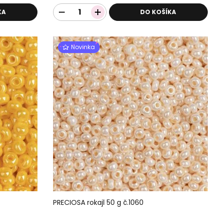
KA
DO KOŠÍKA
Novinka
PRECIOSA rokajl 50 g č.1060