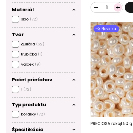
Materiál
sklo
(72)
Novinka
Tvar
gulička
(62)
trubička
(1)
valček
(9)
Počet prieťahov
1
(72)
Typ produktu
koráliky
(72)
PRECIOSA rokajl 50 g 
Špecifikácia