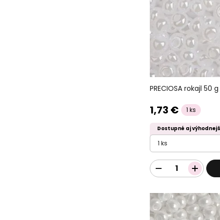
PRECIOSA rokajl 50 g
1,73 €
1 ks
Dostupné aj výhodnejš
1 ks