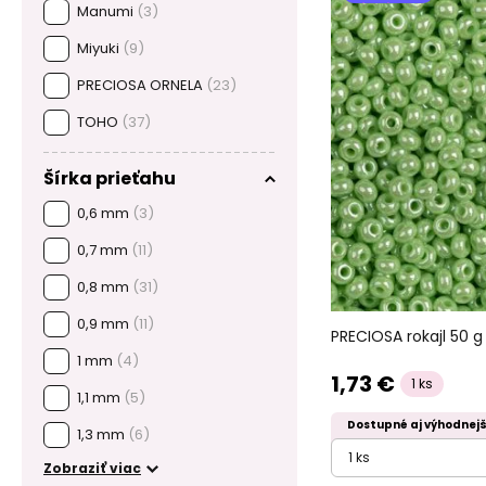
Manumi
(3)
Miyuki
(9)
PRECIOSA ORNELA
(23)
TOHO
(37)
Šírka prieťahu
0,6 mm
(3)
0,7 mm
(11)
0,8 mm
(31)
0,9 mm
(11)
PRECIOSA rokajl 50 g
1 mm
(4)
1,73 €
1 ks
1,1 mm
(5)
Dostupné aj výhodnejš
1,3 mm
(6)
1 ks
Zobraziť viac