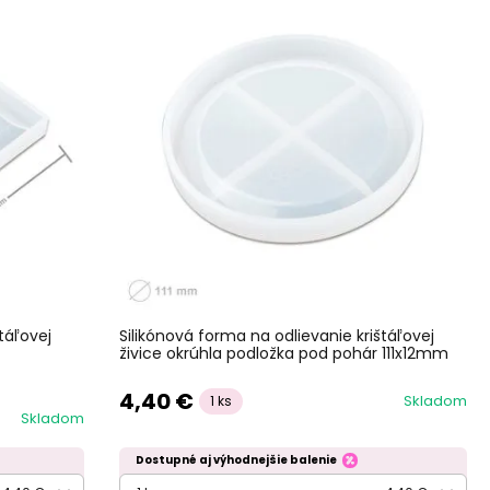
táľovej
Silikónová forma na odlievanie krištáľovej
živice okrúhla podložka pod pohár 111x12mm
4,40 €
Skladom
1 ks
Skladom
Dostupné aj výhodnejšie balenie