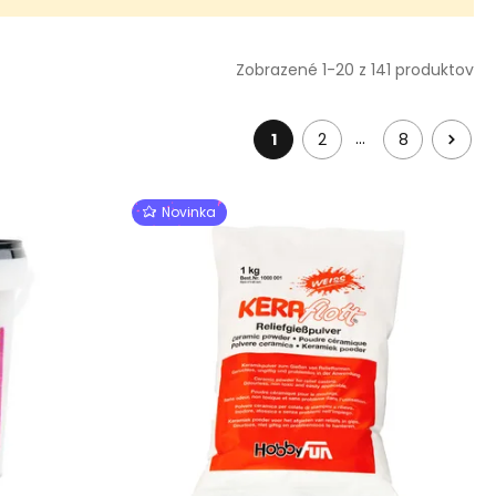
Zobrazené 1-20 z 141 produktov
…
1
2
8
Novinka