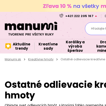
+421 222 205 167
Hľadajte 
Koráliky a
Dr
Aktuálne
Kreatívne
výroba
kame
trendy
sady
šperkov
mine
Manumi.sk
Kreatívne hmoty
Ostatné odlievacie kreatívne
Ostatné odlievacie kr
hmoty
Objavte svet odlievacích hmôt, s ktorými ľahko premeníte s