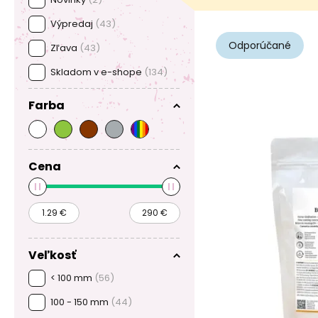
Výpredaj
(43)
Odporúčané
Zľava
(43)
Skladom v e-shope
(134)
Farba
Cena
Veľkosť
< 100 mm
(56)
100 - 150 mm
(44)