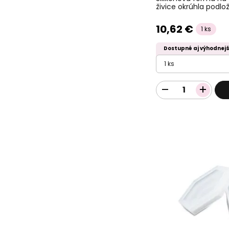
živice okrúhla podl
10,62 €
1 ks
Dostupné aj výhodnejš
1 ks