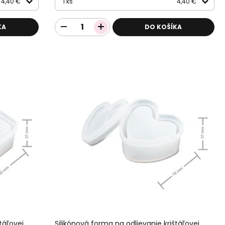
4,40 €
1 ks
4,40 €
KA
DO KOŠÍKA
táľovej
Silikónová forma na odlievanie krištáľovej