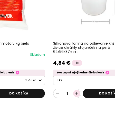
 hmota 5 kg biela
Silikónová forma na odlievanie kriš
živice okrúhly stojanček na perá
62x56x37mm
Skladom
4,84 €
1 ks
ie balenie
Dostupné aj výhodnejšie balenie
35,51 €
1 ks
DO KOŠÍKA
DO KOŠÍ