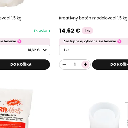
Kreatívny betón modelovací 1,5 kg
evací 1,5 kg
14,62 €
Skladom
1 ks
ie balenie
Dostupné aj výhodnejšie balenie
14,62 €
1 ks
DO KOŠÍKA
DO KOŠÍ