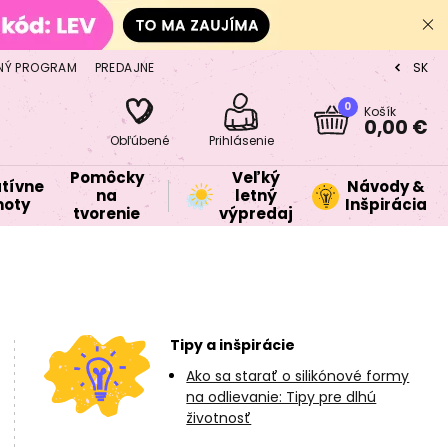
NÝ PROGRAM
PREDAJNE
SK
CZ
0
Košík
0,00 €
Obľúbené
Prihlásenie
Pomôcky
Veľký
tívne
Návody &
na
letný
oty
Inšpirácia
tvorenie
výpredaj
Tipy a inšpirácie
Ako sa starať o silikónové formy
na odlievanie: Tipy pre dlhú
životnosť