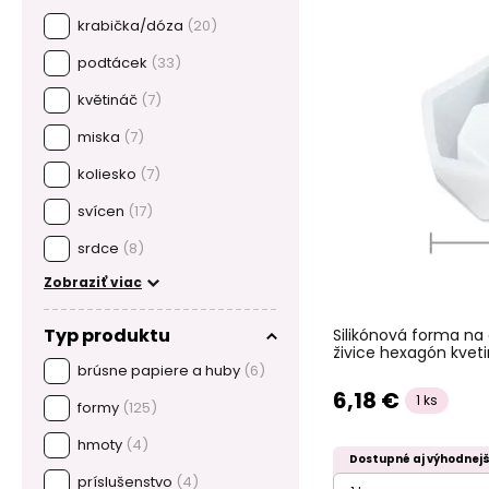
krabička/dóza
(20)
podtácek
(33)
květináč
(7)
miska
(7)
koliesko
(7)
svícen
(17)
srdce
(8)
Zobraziť viac
Typ produktu
Silikónová forma na 
živice hexagón kve
brúsne papiere a huby
(6)
6,18 €
1 ks
formy
(125)
hmoty
(4)
Dostupné aj výhodnejš
príslušenstvo
(4)