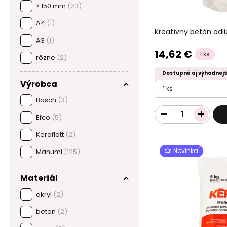
> 150 mm
(23)
A4
(1)
Kreatívny betón odli
A3
(1)
14,62 €
1 ks
rôzne
(2)
Dostupné aj výhodnejš
Výrobca
1 ks
Bosch
(3)
Efco
(5)
Keraflott
(2)
Novinka
Manumi
(125)
Materiál
akryl
(2)
beton
(2)