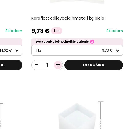
Keraflott odlievacia hmota 1 kg biela
9,73 €
Skladom
Skladom
1 ks
Dostupné aj výhodnejšie balenie
14,62 €
1 ks
9,73 €
KA
DO KOŠÍKA