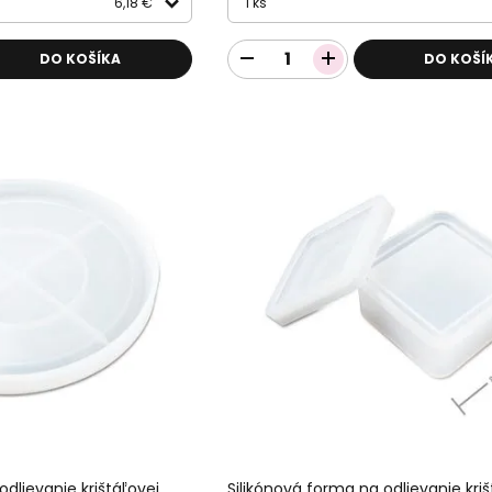
6,18 €
1 ks
DO KOŠÍKA
DO KOŠÍ
odlievanie krištáľovej
Silikónová forma na odlievanie kriš