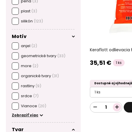
pena
(3)
plast
(3)
silikón
(123)
Motív
anjel
(2)
Keraflott odlievacia
geometrické tvary
(33)
35,51 €
1 ks
more
(2)
organické tvary
(31)
Dostupné aj výhodnejš
rastliny
(9)
1 ks
srdce
(7)
Vianoce
(20)
Zobraziť viac
Tvar