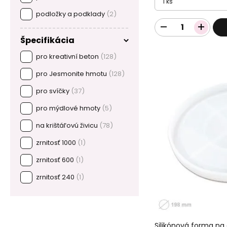
1 ks
podložky a podklady
(2)
Špecifikácia
pro kreativní beton
(128)
pro Jesmonite hmotu
(128)
pro svíčky
(37)
pro mýdlové hmoty
(5)
na krištáľovú živicu
(78)
zrnitosť 1000
(1)
zrnitosť 600
(1)
zrnitosť 240
(1)
Silikónová forma na 