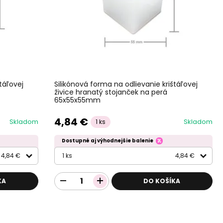
táľovej
Silikónová forma na odlievanie krištáľovej
živice hranatý stojanček na perá
65x55x55mm
4,84 €
Skladom
Skladom
1 ks
Dostupné aj výhodnejšie balenie
4,84 €
1 ks
4,84 €
KA
DO KOŠÍKA