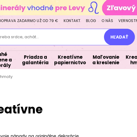
DOPRAVA ZADARMO UŽ OD 79 €
KONTAKT
BLOG
O NÁS
VERNOST
treba srdce, achát...
HĽADAŤ
ahé
Priadza a
Kreatívne
Maľovanie
Krea
ne a
galantéria
papiernictvo
a kreslenie
hm
rály
 hmoty
eatívne
voje nápady na originálne dekorácie