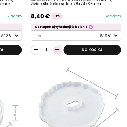
x37mm
živice škatuľka srdce 78x74x37mm
8,40 €
Skladom
Skladom
1 ks
Dostupné aj výhodnejšie balenie
8,40 €
1 ks
8,40 €
KA
DO KOŠÍKA