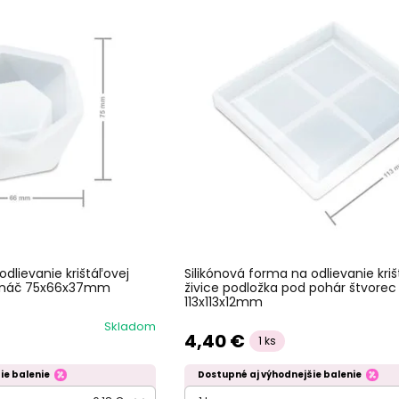
odlievanie krištáľovej
Silikónová forma na odlievanie kriš
tináč 75x66x37mm
živice podložka pod pohár štvorec
113x113x12mm
Skladom
4,40 €
1 ks
ie balenie
Dostupné aj výhodnejšie balenie