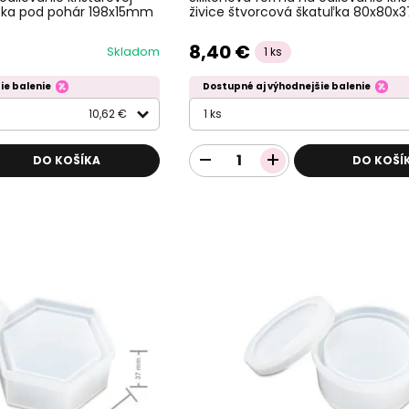
ožka pod pohár 198x15mm
živice štvorcová škatuľka 80x80
8,40 €
Skladom
1 ks
ie balenie
Dostupné aj výhodnejšie balenie
10,62 €
1 ks
DO KOŠÍKA
DO KOŠÍ