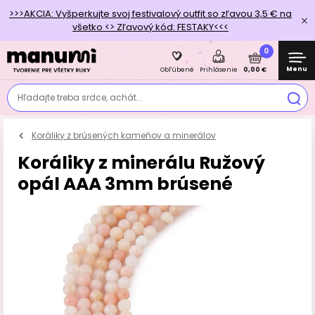
>>>AKCIA: Vyšperkujte svoj festivalový outfit so zľavou 3,5 € na
všetko <> Zľavový kód: FESTAKY<<<
0
Menu
0,00 €
Obľúbené
Prihlásenie
Hľadajte treba srdce, achát...
Koráliky z brúsených kameňov a minerálov
Koráliky z minerálu Ružový
opál AAA 3mm brúsené