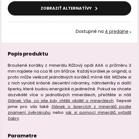
ZOBRAZIŤ ALTERNATÍVY
Dostupné na
4 predajne
Popis produktu
Broušené korálky z minerálu Růžový opál AAA o průměru 3
mm najdete na cca 18 cm šňůrce. Každý korálek je originál, a
proto může velikost jednotlivých korálků mírně lišit. Můžete si
z nich vyrobit krásné decentní náramky, náhrdelníky a další
šperky, které budou energické a jedinečné. Pokud se chcete
dozvědět více o jednotlivých minerálech, přečtěte si náš
článek Vše, co jste kdy chtěli vědět o minerálech
. Sepsali
jsme pro vás také
článek o špercích z minerálů podle
znamení zvěrokruhu
nebo
jak si pomocí minerálů vyčistit
čakry
.
Parametre