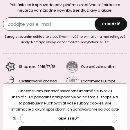
Prihláste sa k spravodajcovi plnému kreatívnej inšpirácie a
neutečú vám žiadne novinky, trendy, zľavy a akcie.
Prihlásiť
Zaregistrovaním súhlasíte s
používaním vášho e-mailu
na marketingové
účely. Nemajte obavy, odber môžete kedykoľvek zrušiť.
Shop roku 2016/17/18
Overené zákazníkmi
Certifikovaný obchod
Ecommerce Europe
Chceme vám prinášať relevantné informácie, tvorivú
inšpiráciu a pohodlné nakupovanie na našom e-shope. Na
to potrebujeme uchovávať vaše súbory cookies. Aké
Prepnúť verziu:
CZ
SK
EU
RO
informácie a akým spôsobom ich uchovávame sa
dočítate
tu
.
ODMIETNUŤ
© 2010 – 2026 Manumi Crafts s.r.o.
Obchodné podmienky
|
Podmienky ochrany osobných údajov