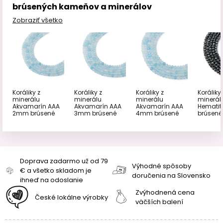
brúsených kameňov a minerálov
Zobraziť všetko
Koráliky z
Koráliky z
Koráliky z
Koráliky 
minerálu
minerálu
minerálu
minerál
Akvamarín AAA
Akvamarín AAA
Akvamarín AAA
Hemati
2mm brúsené
3mm brúsené
4mm brúsené
brúsené
Doprava zadarmo už od 79
Výhodné spôsoby
€ a všetko skladom je
doručenia na Slovensko
ihneď na odoslanie
Zvýhodnená cena
České lokálne výrobky
väčších balení