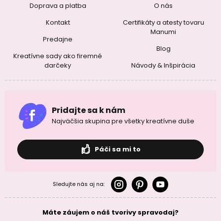
Doprava a platba
O nás
Kontakt
Certifikáty a atesty tovaru
Manumi
Predajne
Blog
Kreatívne sady ako firemné
darčeky
Návody & Inšpirácia
Pridajte sa k nám
Najväčšia skupina pre všetky kreatívne duše
Páči sa mi to
Sledujte nás aj na:
Máte záujem o náš tvorivy spravodaj?