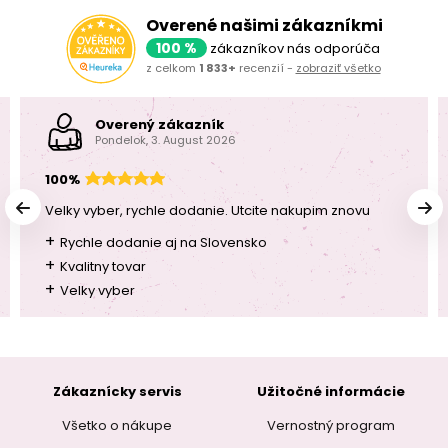
Overené našimi zákazníkmi
100 %
zákazníkov nás odporúča
z celkom
1 833+
recenzií -
zobraziť všetko
Overený zákazník
Pondelok, 3. August 2026
100%
Velky vyber, rychle dodanie. Utcite nakupim znovu
+
Rychle dodanie aj na Slovensko
+
Kvalitny tovar
+
Velky vyber
Zákaznícky servis
Užitočné informácie
Všetko o nákupe
Vernostný program