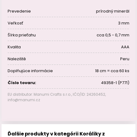
Prevedenie
prírodný minerál
Veľkosť
3 mm
Šírka prieťahu
cca 0,5 - 0,7 mm
Kvalita
AAA
Naleziště
Peru
Doplňujúce informácie
18 cm = cca 60 ks
Číslo tovaru:
49358-1 (P771)
EU distributor: Manumi Crafts s.r.o., IČO/ID: 24260452,
info@manumi.cz
Ďalšie produkty v kategórii Koráliky z