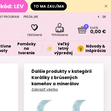
NÝ PROGRAM
PREDAJNE
SK
CZ
0
Košík
0,00 €
Obľúbené
Prihlásenie
Pomôcky
Veľký
tívne
Návody &
na
letný
oty
Inšpirácia
tvorenie
výpredaj
Ďalšie produkty v kategórii
Koráliky z brúsených
kameňov a minerálov
Zobraziť všetko