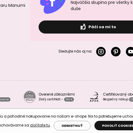
Najväčšia skupina pre všetky 
ovaru Manumi
duše
Páči sa mi to
Sledujte nás aj na:
Overené zákazníkmi
Certifikovaný o
Zlatý certifikát -
Bezpečný nákup
vorenie
100 %
Č
áciu a pohodlné nakupovanie na našom e-shope. Na to potrebujeme uch
 uchovávame sa
dočítate tu
.
ODMIETNUŤ
POVOLIŤ COOKIE
Podmienky ochrany osobných údajov