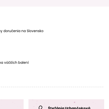
Koráliky z
Koráliky z
minerálu
minerálu Tyrkys
Labradorit AAA
Hubei 2mm
4mm brúsené
brúsené
y doručenia na Slovensko
Koráliky z
Koráliky z
minerálu Tyrkys
minerálu Tyrkys
Hubei 3mm
Hubei 4mm
a väčších balení
brúsené
brúsené
Koráliky z
Koráliky z
Štefánia Urbančoková