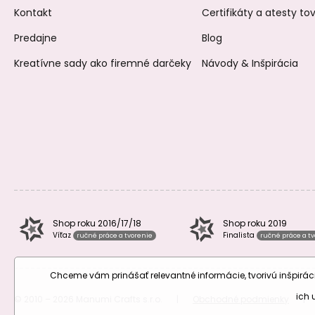
Kontakt
Certifikáty a atesty t
Predajne
Blog
Kreatívne sady ako firemné darčeky
Návody & Inšpirácia
Shop roku 2016/17/18
Shop roku 2019
Víťaz
Finalista
ručné práce a tvorenie
ručné práce a t
Chceme vám prinášať relevantné informácie, tvorivú inšpir
ich
© 2010 – 2026 Manumi Crafts s.r.o.
|
Obchodné podmienky
|