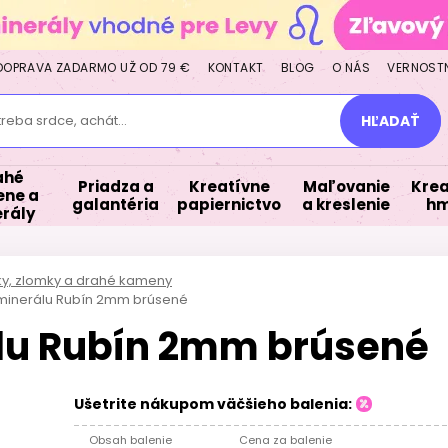
DOPRAVA ZADARMO UŽ OD 79 €
KONTAKT
BLOG
O NÁS
VERNOST
treba srdce, achát...
HĽADAŤ
ahé
Priadza a
Kreatívne
Maľovanie
Krea
ne a
galantéria
papiernictvo
a kreslenie
hm
rály
lky, zlomky a drahé kameny
z minerálu Rubín 2mm brúsené
álu Rubín 2mm brúsené
Ušetrite nákupom väčšieho balenia:
Obsah balenie
Cena za balenie