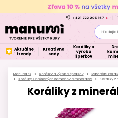
+421 222 205 167
Hľadajte 
Koráliky a
Dr
Aktuálne
Kreatívne
výroba
kame
trendy
sady
šperkov
mine
Manumi.sk
Koráliky a výroba šperkov
Minerální korá
Koráliky z brúsených kameňov a minerálov
Koráliky 
Koráliky z miner