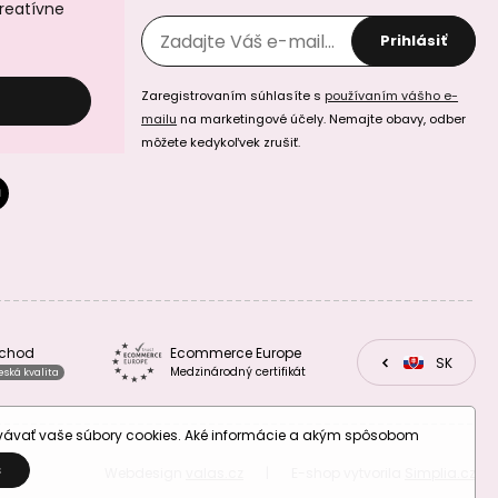
kreatívne
Prihlásiť
Zaregistrovaním súhlasíte s
používaním vášho e-
mailu
na marketingové účely. Nemajte obavy, odber
môžete kedykoľvek zrušiť.
Koráliky z
Koráliky z
minerálu
minerálu
Amazonit Peru
Amazonit Peru
3mm brúsené
4mm brúsené
bchod
Ecommerce Europe
CZ
SK
EU
Medzinárodný certifikát
eská kvalita
Koráliky z
Koráliky z
minerálu Ametyst
minerálu Ametyst
levanduľový 2mm
levanduľový 3mm
ovávať vaše súbory cookies. Aké informácie a akým spôsobom
brúsené
brúsené
S
Webdesign
valas.cz
|
E-shop vytvorila
Simplia.cz