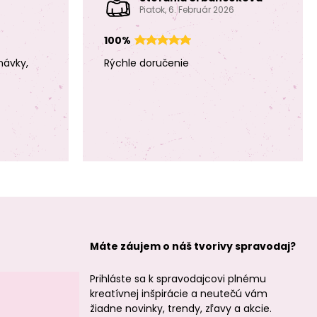
minerálu Citrín
minerálu Citrín
Piatok, 6. Február 2026
2mm brúsené
3mm brúsené
100%
návky,
Rýchle doručenie
Koráliky z
Koráliky z
minerálu Citrín
minerálu Ruženín
4mm brúsené
3mm brúsené
Máte záujem o náš tvorivy spravodaj?
Koráliky z
Koráliky z
Prihláste sa k spravodajcovi plnému
minerálu Ruženín
minerálu
4mm brúsené
Amazonit Peru
kreatívnej inšpirácie a neutečú vám
2mm brúsené
žiadne novinky, trendy, zľavy a akcie.