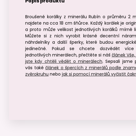
Popis produktu
Broušené korálky z minerálu Rubín o průměru 2
najdete na cca 18 cm šňůrce. Každý korálek je origin
a proto může velikost jednotlivých korálků mírně liš
Můžete si z nich vyrobit krásné decentní náram
náhrdelníky a další šperky, které budou energick
jedinečné. Pokud se chcete dozvědět víc
jednotlivých minerálech, přečtěte si náš
článek Vše,
jste kdy chtěli vědět o minerálech
. Sepsali jsme 
vás také
článek o špercích z minerálů podle znam
zvěrokruhu
nebo
jak si pomocí minerálů vyčistit čak