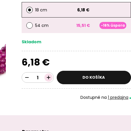
18 cm
6,18 €
54 cm
15,51 €
-16% úspora
Skladom
6,18 €
DO KOŠÍKA
Dostupné na
1 predajna