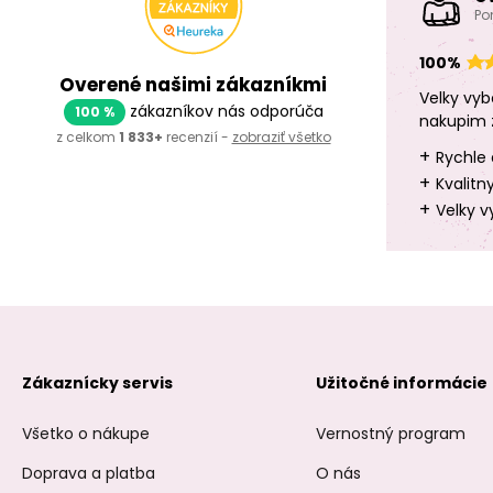
Po
100%
Overené našimi zákazníkmi
Velky vyb
zákazníkov nás odporúča
100 %
nakupim 
z celkom
1 833+
recenzií -
zobraziť všetko
+
Rychle 
+
Kvalitn
+
Velky v
Zákaznícky servis
Užitočné informácie
Všetko o nákupe
Vernostný program
Doprava a platba
O nás