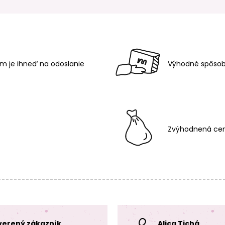
m je ihneď na odoslanie
Výhodné spôsob
Zvýhodnená cen
verený zákazník
Alica Tichá