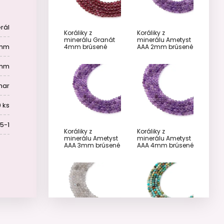
rál
Koráliky z
Koráliky z
minerálu Granát
minerálu Ametyst
 mm
4mm brúsené
AAA 2mm brúsené
 mm
mar
 ks
5-1
Koráliky z
Koráliky z
minerálu Ametyst
minerálu Ametyst
AAA 3mm brúsené
AAA 4mm brúsené