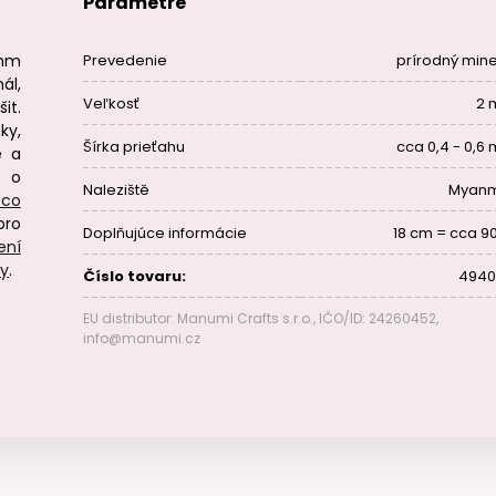
Parametre
 mm
Prevedenie
prírodný mine
ál,
Veľkosť
2
it.
ky,
Šírka prieťahu
cca 0,4 - 0,6
é a
e o
Naleziště
Myan
 co
pro
Doplňujúce informácie
18 cm = cca 90
ení
ry
.
Číslo tovaru:
4940
EU distributor: Manumi Crafts s.r.o., IČO/ID: 24260452,
info@manumi.cz