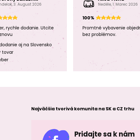
ndelok, 3. August 2026
Neděle, 1. Marec 2026
100%
er, rychle dodanie. Utcite
Promtné vybavenie objed
znovu
bez problémov.
dodanie aj na Slovensko
y tovar
yber
Najväčšia tvorivá komunita na SK a CZ trhu
Pridajte sa k nám