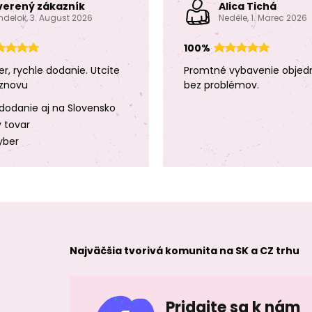
verený zákazník
Alica Tichá
ndelok, 3. August 2026
Neděle, 1. Marec 2026
100%
er, rychle dodanie. Utcite
Promtné vybavenie objed
znovu
bez problémov.
dodanie aj na Slovensko
y tovar
yber
Najväčšia tvorivá komunita na SK a CZ trhu
Pridajte sa k nám