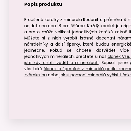
Popis produktu
Broušené korálky z minerálu Rodonit o průměru 4
najdete na cca 18 cm šňůrce. Každý korálek je origin
a proto může velikost jednotlivých korálků mírně liš
Můžete si z nich vyrobit krásné decentní náram
náhrdelníky a další šperky, které budou energick
jedinečné. Pokud se chcete dozvědět víc
jednotlivých minerálech, přečtěte si náš
článek Vše,
jste kdy chtěli vědět o minerálech
. Sepsali jsme 
vás také
článek o špercích z minerálů podle znam
zvěrokruhu
nebo
jak si pomocí minerálů vyčistit čak