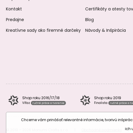
Kontakt
Certifikáty a atesty t
Predajne
Blog
Kreatívne sady ako firemné darčeky
Návody & Inšpirácia
Shop roku 2016/17/18
Shop roku 2019
Víťaz
Finalista
ručné práce a tvorenie
ručné práce a t
Chceme vám prinášať relevantné informácie, tvorivú inšpir
ich
© 2010 – 2026 Manumi Crafts s.r.o.
|
Obchodné podmienky
|