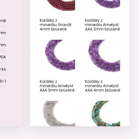
Koráliky z
Koráliky z
rál
minerálu Granát
minerálu Ametyst
4mm brúsené
AAA 2mm brúsené
mm
 mm
USA
 ks
0-1
Koráliky z
Koráliky z
minerálu Ametyst
minerálu Ametyst
AAA 3mm brúsené
AAA 4mm brúsené