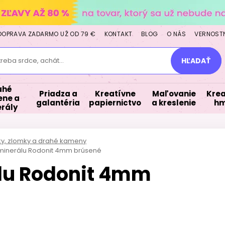
DOPRAVA ZADARMO UŽ OD 79 €
KONTAKT
BLOG
O NÁS
VERNOST
treba srdce, achát...
HĽADAŤ
ahé
Priadza a
Kreatívne
Maľovanie
Krea
ne a
galantéria
papiernictvo
a kreslenie
hm
rály
lky, zlomky a drahé kameny
z minerálu Rodonit 4mm brúsené
álu Rodonit 4mm