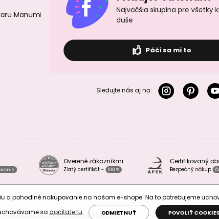
Najväčšia skupina pre všetky 
ovaru Manumi
duše
Páči sa mi to
Sledujte nás aj na:
Overené zákazníkmi
Certifikovaný o
Zlatý certifikát -
Bezpečný nákup
vorenie
100 %
Č
áciu a pohodlné nakupovanie na našom e-shope. Na to potrebujeme uch
 uchovávame sa
dočítate tu
.
ODMIETNUŤ
POVOLIŤ COOKIE
Podmienky ochrany osobných údajov