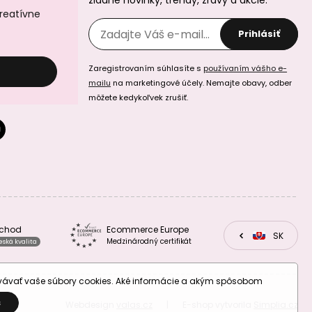
žiadne novinky, trendy, zľavy a akcie.
kreatívne
Prihlásiť
Zaregistrovaním súhlasíte s
používaním vášho e-
mailu
na marketingové účely. Nemajte obavy, odber
môžete kedykoľvek zrušiť.
Koráliky z
Koráliky z
minerálu
minerálu
Amazonit Peru
Amazonit Peru
3mm brúsené
4mm brúsené
bchod
Ecommerce Europe
CZ
SK
EU
Medzinárodný certifikát
eská kvalita
Koráliky z
Koráliky z
minerálu Ametyst
minerálu Ametyst
levanduľový 2mm
levanduľový 3mm
brúsené
brúsené
ovávať vaše súbory cookies. Aké informácie a akým spôsobom
S
Webdesign
valas.cz
|
E-shop vytvorila
Simplia.cz