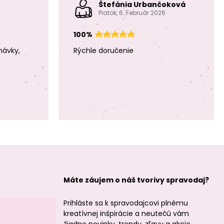
minerálu Citrín
minerálu Citrín
Štefánia Urbančoková
2mm brúsené
3mm brúsené
Piatok, 6. Február 2026
100%
návky,
Rýchle doručenie
Koráliky z
Koráliky z
minerálu Citrín
minerálu Ruženín
4mm brúsené
3mm brúsené
Máte záujem o náš tvorivy spravodaj?
Koráliky z
Koráliky z
minerálu Ruženín
minerálu
Prihláste sa k spravodajcovi plnému
4mm brúsené
Amazonit Peru
2mm brúsené
kreatívnej inšpirácie a neutečú vám