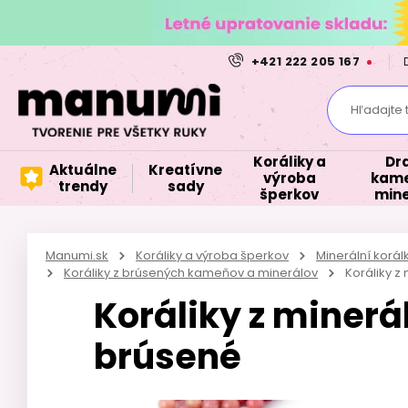
+421 222 205 167
Hľadajte 
Koráliky a
Dr
Aktuálne
Kreatívne
výroba
kame
trendy
sady
šperkov
mine
Manumi.sk
Koráliky a výroba šperkov
Minerální korá
Koráliky z brúsených kameňov a minerálov
Koráliky 
Koráliky z miner
brúsené