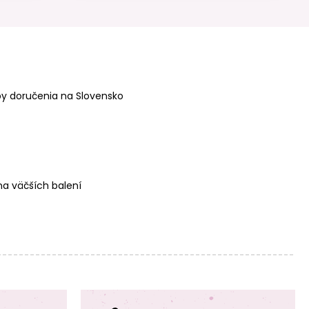
Koráliky z
Koráliky z
minerálu
minerálu Tyrkys
Labradorit AAA
Hubei 2mm
4mm brúsené
brúsené
y doručenia na Slovensko
Koráliky z
Koráliky z
minerálu Tyrkys
minerálu Tyrkys
Hubei 3mm
Hubei 4mm
brúsené
brúsené
a väčších balení
Koráliky z
Koráliky z