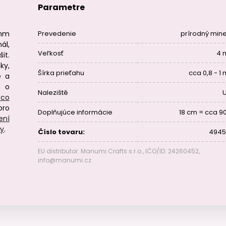
Parametre
 mm
Prevedenie
prírodný mine
ál,
Veľkosť
4 
it.
ky,
Šírka prieťahu
cca 0,8 - 1
é a
e o
Naleziště
 co
pro
Doplňujúce informácie
18 cm = cca 90
ení
ry
.
Číslo tovaru:
4945
EU distributor: Manumi Crafts s.r.o., IČO/ID: 24260452,
info@manumi.cz