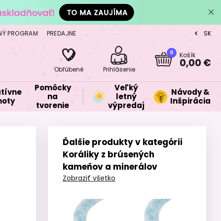
NÝ PROGRAM
PREDAJNE
SK
CZ
0
Košík
0,00 €
Obľúbené
Prihlásenie
Pomôcky
Veľký
tívne
Návody &
na
letný
oty
Inšpirácia
tvorenie
výpredaj
Ďalšie produkty v kategórii
Koráliky z brúsených
kameňov a minerálov
Zobraziť všetko