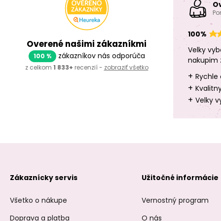
O
Po
100%
Overené našimi zákazníkmi
Velky vyb
zákazníkov nás odporúča
100 %
nakupim 
z celkom
1 833+
recenzií -
zobraziť všetko
+
Rychle 
+
Kvalitn
+
Velky v
Zákaznícky servis
Užitočné informácie
Všetko o nákupe
Vernostný program
Doprava a platba
O nás