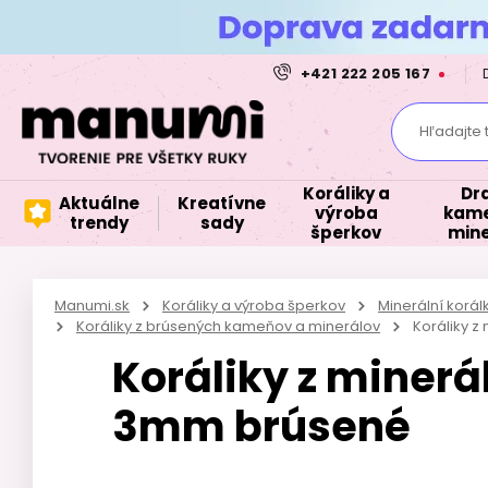
+421 222 205 167
Hľadajte 
Koráliky a
Dr
Aktuálne
Kreatívne
výroba
kame
trendy
sady
šperkov
mine
Manumi.sk
Koráliky a výroba šperkov
Minerální korá
Koráliky z brúsených kameňov a minerálov
Koráliky 
Koráliky z miner
3mm brúsené