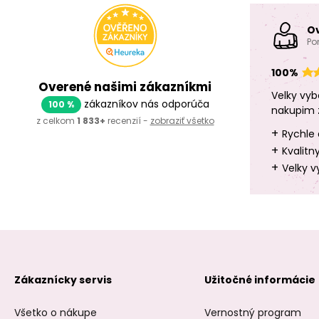
O
Po
100%
Overené našimi zákazníkmi
Velky vyb
zákazníkov nás odporúča
100 %
nakupim 
z celkom
1 833+
recenzií -
zobraziť všetko
+
Rychle 
+
Kvalitn
+
Velky v
Zákaznícky servis
Užitočné informácie
Všetko o nákupe
Vernostný program