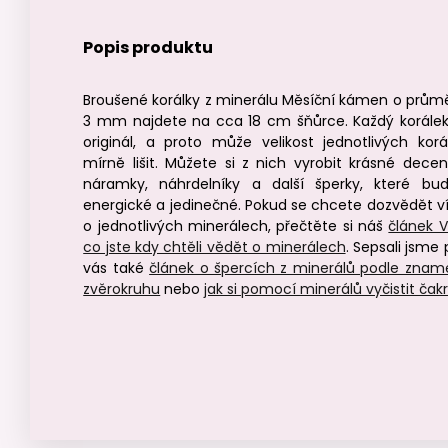
Popis produktu
Broušené korálky z minerálu Měsíční kámen o prům
3 mm najdete na cca 18 cm šňůrce. Každý korálek
originál, a proto může velikost jednotlivých korá
mírně lišit. Můžete si z nich vyrobit krásné decen
náramky, náhrdelníky a další šperky, které bu
energické a jedinečné. Pokud se chcete dozvědět v
o jednotlivých minerálech, přečtěte si náš
článek V
co jste kdy chtěli vědět o minerálech
. Sepsali jsme 
vás také
článek o špercích z minerálů podle znam
zvěrokruhu
nebo
jak si pomocí minerálů vyčistit čak