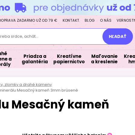
DOPRAVA ZADARMO UŽ OD 79 €
KONTAKT
BLOG
O NÁS
VERNOST
treba srdce, achát...
HĽADAŤ
ahé
Priadza a
Kreatívne
Maľovanie
Krea
ne a
galantéria
papiernictvo
a kreslenie
hm
rály
lky, zlomky a drahé kameny
z minerálu Mesačný kameň 3mm brúsené
álu Mesačný kameň