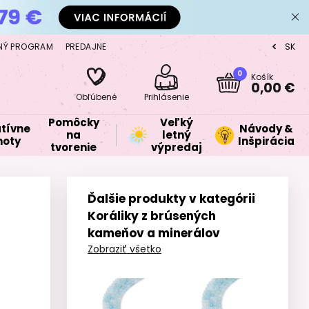
NÝ PROGRAM
PREDAJNE
SK
CZ
0
Košík
0,00 €
Obľúbené
Prihlásenie
Pomôcky
Veľký
tívne
Návody &
na
letný
oty
Inšpirácia
tvorenie
výpredaj
Ďalšie produkty v kategórii
Koráliky z brúsených
kameňov a minerálov
Zobraziť všetko