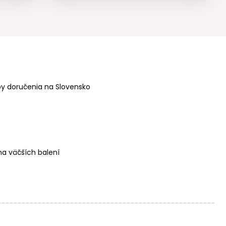
Koráliky z
Koráliky z
minerálu
minerálu Tyrkys
Labradorit AAA
Hubei 2mm
4mm brúsené
brúsené
y doručenia na Slovensko
Koráliky z
Koráliky z
minerálu Tyrkys
minerálu Tyrkys
Hubei 3mm
Hubei 4mm
brúsené
brúsené
a väčších balení
Koráliky z
Koráliky z