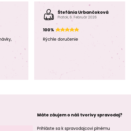
minerálu Citrín
minerálu Citrín
2mm brúsené
3mm brúsené
Štefánia Urbančoková
Piatok, 6. Február 2026
100%
návky,
Rýchle doručenie
Koráliky z
Koráliky z
minerálu Citrín
minerálu Ruženín
4mm brúsené
3mm brúsené
Koráliky z
Koráliky z
Máte záujem o náš tvorivy spravodaj?
minerálu Ruženín
minerálu
4mm brúsené
Amazonit Peru
2mm brúsené
Prihláste sa k spravodajcovi plnému