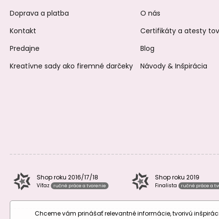
Doprava a platba
O nás
Kontakt
Certifikáty a atesty t
Predajne
Blog
Kreatívne sady ako firemné darčeky
Návody & Inšpirácia
Shop roku 2016/17/18
Shop roku 2019
Víťaz
Finalista
ručné práce a tvorenie
ručné práce a t
Chceme vám prinášať relevantné informácie, tvorivú inšpir