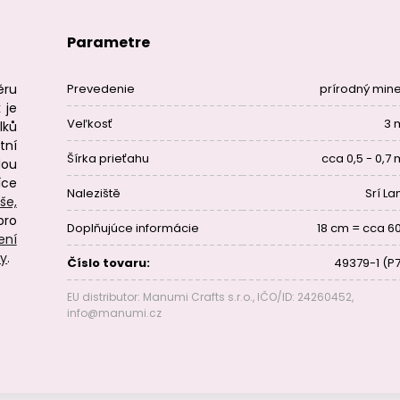
Parametre
ěru
Prevedenie
prírodný mine
 je
Veľkosť
3
lků
tní
Šírka prieťahu
cca 0,5 - 0,7
dou
íce
Naleziště
Srí La
še,
pro
Doplňujúce informácie
18 cm = cca 60
ení
ry
.
Číslo tovaru:
49379-1 (P7
EU distributor: Manumi Crafts s.r.o., IČO/ID: 24260452,
info@manumi.cz