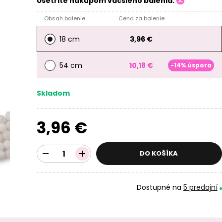
Ušetrite nákupom väčšieho balenia:
Obsah balenie
Cena za balenie
18 cm
3,96 €
54 cm
10,18 €
-14% úspora
Skladom
3,96 €
DO KOŠÍKA
Dostupné na
5 predajní