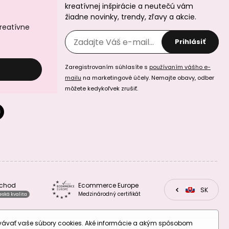
kreatívnej inšpirácie a neutečú vám
žiadne novinky, trendy, zľavy a akcie.
kreatívne
Prihlásiť
Zaregistrovaním súhlasíte s
používaním vášho e-
Koráliky z
Koráliky z
mailu
na marketingové účely. Nemajte obavy, odber
minerálu
minerálu
môžete kedykoľvek zrušiť.
Amazonit Peru
Amazonit Peru
3mm brúsené
4mm brúsené
Koráliky z
Koráliky z
bchod
Ecommerce Europe
minerálu Ametyst
minerálu Ametyst
CZ
SK
EU
Medzinárodný certifikát
eská kvalita
levanduľový 2mm
levanduľový 3mm
brúsené
brúsené
ovávať vaše súbory cookies. Aké informácie a akým spôsobom