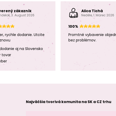
verený zákazník
Alica Tichá
ndelok, 3. August 2026
Neděle, 1. Marec 2026
100%
er, rychle dodanie. Utcite
Promtné vybavenie objed
znovu
bez problémov.
dodanie aj na Slovensko
y tovar
yber
Najväčšia tvorivá komunita na SK a CZ trhu