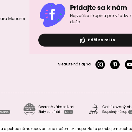
Pridajte sa k nám
Najväčšia skupina pre všetky 
ovaru Manumi
duše
Páči sa mi to
Sledujte nás aj na:
Overené zákazníkmi
Certifikovaný o
Zlatý certifikát -
Bezpečný nákup
vorenie
100 %
Č
áciu a pohodlné nakupovanie na našom e-shope. Na to potrebujeme uch