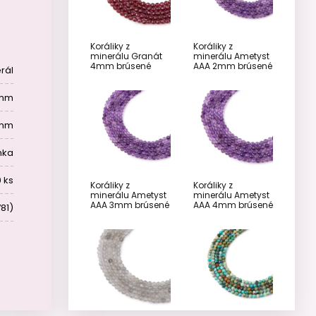
Koráliky z
Koráliky z
minerálu Granát
minerálu Ametyst
4mm brúsené
AAA 2mm brúsené
rál
 mm
 mm
nka
 ks
Koráliky z
Koráliky z
minerálu Ametyst
minerálu Ametyst
AAA 3mm brúsené
AAA 4mm brúsené
81)