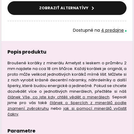
ZOBRAZIŤ ALTERNATÍVY
Dostupné na
4 predajne
Popis produktu
Broušené korálky z minerálu Ametyst s leskem o průměru 2
mm najdete na cca 18 cm šňůrce. Každý korálek je originál, a
proto může velikost jednotlivých korálků mírně lišit. Můžete si
z nich vyrobit krásné decentní náramky, náhrdelníky a další
šperky, které budou energické a jedinečné. Pokud se chcete
dozvědět více o jednotlivých minerálech, přečtěte si náš
článek Vše, co jste kdy chtěli vědět o minerálech
. Sepsali
jsme pro vás také
článek o špercích z minerálů podle
znamení zvěrokruhu
nebo
jak si pomocí minerálů vyčistit
čakry
.
Parametre