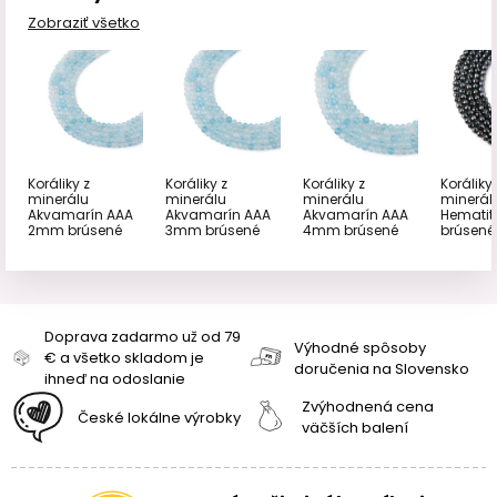
Zobraziť všetko
Koráliky z
Koráliky z
Koráliky z
Koráliky 
minerálu
minerálu
minerálu
minerál
Akvamarín AAA
Akvamarín AAA
Akvamarín AAA
Hemati
2mm brúsené
3mm brúsené
4mm brúsené
brúsené
Doprava zadarmo už od 79
Výhodné spôsoby
€ a všetko skladom je
doručenia na Slovensko
ihneď na odoslanie
Zvýhodnená cena
České lokálne výrobky
väčších balení