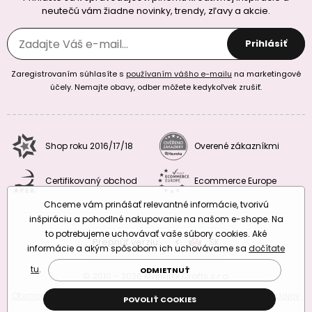
neutečú vám žiadne novinky, trendy, zľavy a akcie.
Prihlásiť
Zaregistrovaním súhlasíte s
používaním vášho e-mailu
na marketingové
účely. Nemajte obavy, odber môžete kedykoľvek zrušiť.
Shop roku 2016/17/18
Overené zákazníkmi
Certifikovaný obchod
Ecommerce Europe
Chceme vám prinášať relevantné informácie, tvorivú
inšpiráciu a pohodlné nakupovanie na našom e-shope. Na
to potrebujeme uchovávať vaše súbory cookies. Aké
Prepnúť verziu:
CZ
SK
EU
RO
informácie a akým spôsobom ich uchovávame sa
dočítate
tu
.
ODMIETNUŤ
© 2010 – 2026 Manumi Crafts s.r.o.
Obchodné podmienky
|
Podmienky ochrany osobných údajov
POVOLIŤ COOKIES