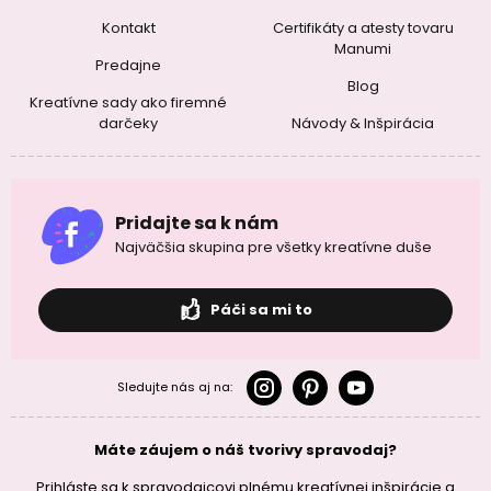
Kontakt
Certifikáty a atesty tovaru
Manumi
Predajne
Blog
Kreatívne sady ako firemné
darčeky
Návody & Inšpirácia
Pridajte sa k nám
Najväčšia skupina pre všetky kreatívne duše
Páči sa mi to
Sledujte nás aj na:
Máte záujem o náš tvorivy spravodaj?
Prihláste sa k spravodajcovi plnému kreatívnej inšpirácie a