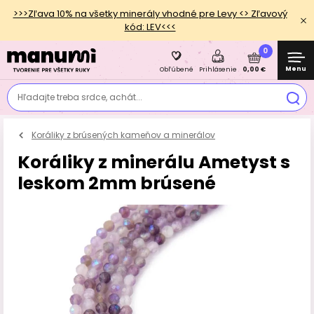
>>>Zľava 10% na všetky minerály vhodné pre Levy <> Zľavový
kód: LEV<<<
0
Menu
0,00 €
Obľúbené
Prihlásenie
Hľadajte treba srdce, achát...
Koráliky z brúsených kameňov a minerálov
Koráliky z minerálu Ametyst s
leskom 2mm brúsené