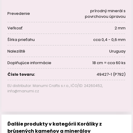
prírodný minerál s
Prevedenie
povrchovou úpravou
Veľkosť
2 mm
Šírka prieťahu
cca 0,4 - 0,6 mm
Naleziště
Uruguay
Doplňujúce informácie
18 cm = cca 60 ks
Číslo tovaru:
49427-1 (P792)
EU distributor: Manumi Crafts s.r.o., IČO/ID: 24260452,
info@manumi.cz
Ďalšie produkty v kategórii Koráliky z
brúsených kameňov a minerálov