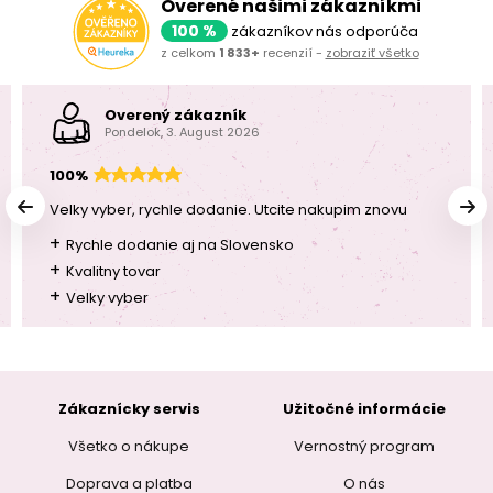
Overené našimi zákazníkmi
100 %
zákazníkov nás odporúča
z celkom
1 833+
recenzií -
zobraziť všetko
Overený zákazník
Pondelok, 3. August 2026
100%
Velky vyber, rychle dodanie. Utcite nakupim znovu
+
Rychle dodanie aj na Slovensko
+
Kvalitny tovar
+
Velky vyber
Zákaznícky servis
Užitočné informácie
Všetko o nákupe
Vernostný program
Doprava a platba
O nás