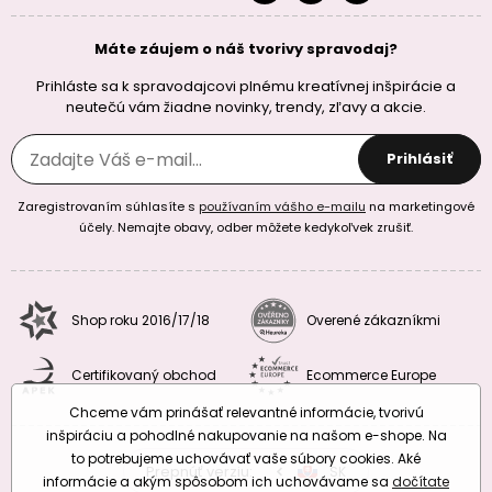
Máte záujem o náš tvorivy spravodaj?
Prihláste sa k spravodajcovi plnému kreatívnej inšpirácie a
neutečú vám žiadne novinky, trendy, zľavy a akcie.
Prihlásiť
Zaregistrovaním súhlasíte s
používaním vášho e-mailu
na marketingové
účely. Nemajte obavy, odber môžete kedykoľvek zrušiť.
Shop roku 2016/17/18
Overené zákazníkmi
Certifikovaný obchod
Ecommerce Europe
Chceme vám prinášať relevantné informácie, tvorivú
inšpiráciu a pohodlné nakupovanie na našom e-shope. Na
to potrebujeme uchovávať vaše súbory cookies. Aké
Prepnúť verziu:
CZ
SK
EU
RO
informácie a akým spôsobom ich uchovávame sa
dočítate