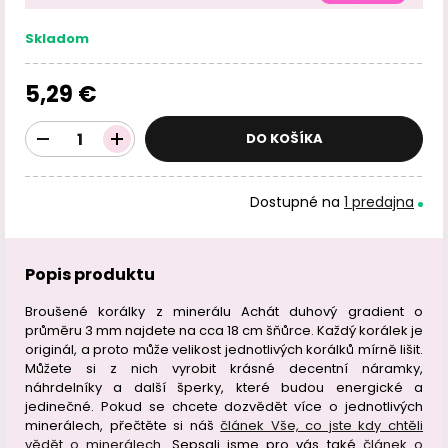
Skladom
5,29 €
DO KOŠÍKA
Dostupné na
1 predajna
Popis produktu
Broušené korálky z minerálu Achát duhový gradient o
průměru 3 mm najdete na cca 18 cm šňůrce. Každý korálek je
originál, a proto může velikost jednotlivých korálků mírně lišit.
Můžete si z nich vyrobit krásné decentní náramky,
náhrdelníky a další šperky, které budou energické a
jedinečné. Pokud se chcete dozvědět více o jednotlivých
minerálech, přečtěte si náš
článek Vše, co jste kdy chtěli
vědět o minerálech
. Sepsali jsme pro vás také
článek o