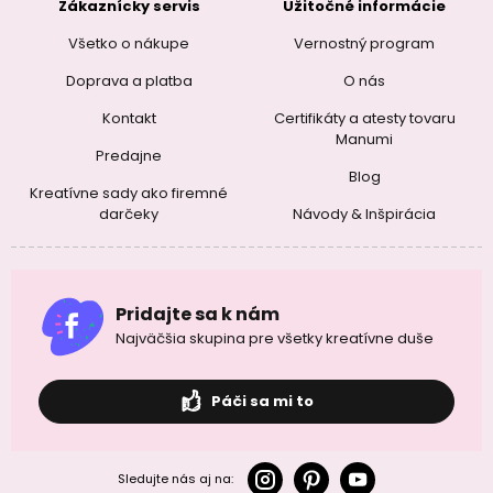
Zákaznícky servis
Užitočné informácie
Všetko o nákupe
Vernostný program
Doprava a platba
O nás
Kontakt
Certifikáty a atesty tovaru
Manumi
Predajne
Blog
Kreatívne sady ako firemné
darčeky
Návody & Inšpirácia
Pridajte sa k nám
Najväčšia skupina pre všetky kreatívne duše
Páči sa mi to
Sledujte nás aj na: