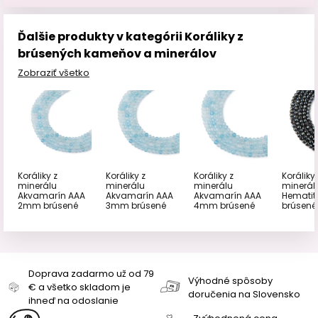
Ďalšie produkty v kategórii Koráliky z
brúsených kameňov a minerálov
Zobraziť všetko
Koráliky z
Koráliky z
Koráliky z
Koráliky 
minerálu
minerálu
minerálu
minerál
Akvamarín AAA
Akvamarín AAA
Akvamarín AAA
Hemati
2mm brúsené
3mm brúsené
4mm brúsené
brúsené
Doprava zadarmo už od 79
Výhodné spôsoby
€ a všetko skladom je
doručenia na Slovensko
ihneď na odoslanie