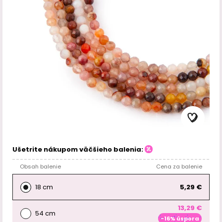
Ušetrite nákupom väčšieho balenia:
Obsah balenie
Cena za balenie
18 cm
5,29 €
13,29 €
54 cm
-16% úspora