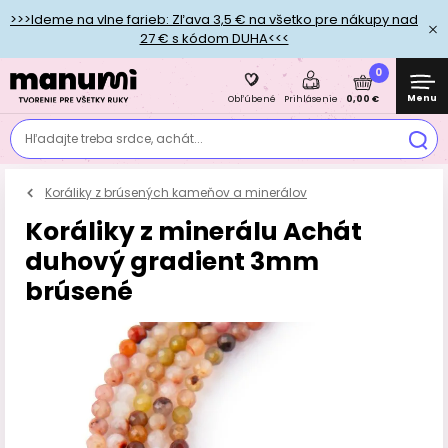
>>>Ideme na vlne farieb: Zľava 3,5 € na všetko pre nákupy nad
27 € s kódom DUHA<<<
0
Menu
0,00 €
Obľúbené
Prihlásenie
Hľadajte treba srdce, achát...
Koráliky z brúsených kameňov a minerálov
Koráliky z minerálu Achát
duhový gradient 3mm
brúsené