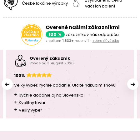
Zvýhodnená cena
České lokálne výrobky
väčších balení
Overené našimi zákazníkmi
100 %
zákazníkov nás odporúča
z celkom
1 833+
recenzií -
zobraziť všetko
Overený zákazník
Pondelok, 3. August 2026
100%
Velky vyber, rychle dodanie. Utcite nakupim znovu
+
Rychle dodanie aj na Slovensko
+
Kvalitny tovar
+
Velky vyber