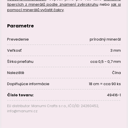
špercích z minerálů podle znamení zvěrokruhu
nebo
jak si
pomocí minerálů vyčistit čakry
.
Parametre
Prevedenie
prírodný minerál
Veľkosť
3 mm
Šírka prieťahu
cca 0,5 - 0,7 mm
Naleziště
Čína
Doplňujúce informácie
18 cm = cca 90 ks
Číslo tovaru:
49416-1
EU distributor: Manumi Crafts s.r.o., IČO/ID: 24260452,
info@manumi.cz