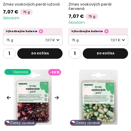
Zmes voskových perál ružová
Zmes voskových perál
červená
7,07 €
75 g
7,07 €
75 g
Skladom
Skladom
Výhodnejšie balenie
Výhodnejšie balenie
75 g
7,07 €
75 g
7,07 €
DO KOŠÍKA
DO KOŠÍKA
Výpredaj
-30
Český výrobok
Český výrobok