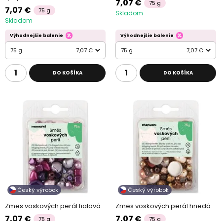
7,07 €
75 g
7,07 €
75 g
Skladom
Skladom
Výhodnejšie balenie
Výhodnejšie balenie
75 g
7,07 €
75 g
7,07 €
DO KOŠÍKA
DO KOŠÍKA
Český výrobok
Český výrobok
Zmes voskových perál fialová
Zmes voskových perál hnedá
7,07 €
7,07 €
75 g
75 g