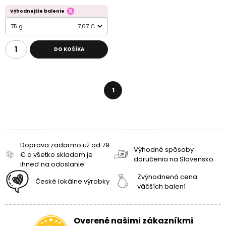
Výhodnejšie balenie
75 g
7,07 €
DO KOŠÍKA
1
Doprava zadarmo už od 79
Výhodné spôsoby
€ a všetko skladom je
doručenia na Slovensko
ihneď na odoslanie
Zvýhodnená cena
České lokálne výrobky
väčších balení
Overené našimi zákazníkmi