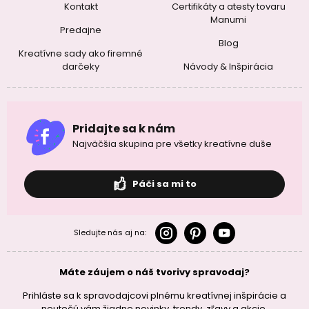
Kontakt
Certifikáty a atesty tovaru
Manumi
Predajne
Blog
Kreatívne sady ako firemné
darčeky
Návody & Inšpirácia
Pridajte sa k nám
Najväčšia skupina pre všetky kreatívne duše
Páči sa mi to
Sledujte nás aj na:
Máte záujem o náš tvorivy spravodaj?
Prihláste sa k spravodajcovi plnému kreatívnej inšpirácie a
neutečú vám žiadne novinky, trendy, zľavy a akcie.