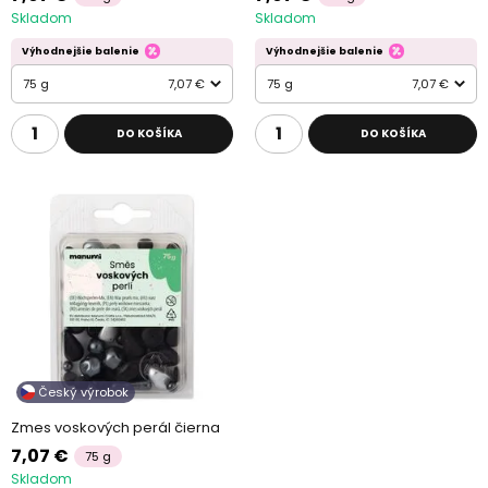
Skladom
Skladom
Výhodnejšie balenie
Výhodnejšie balenie
75 g
7,07 €
75 g
7,07 €
DO KOŠÍKA
DO KOŠÍKA
Český výrobok
Zmes voskových perál čierna
7,07 €
75 g
Skladom