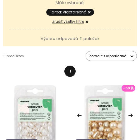
Máte vybrané:
Farba: viacfarebná
Zrušiť všetky filtre
Výberu odpovedá: 11 položek
11 produktov
Zoradiť:
Odporúčané
1
-50