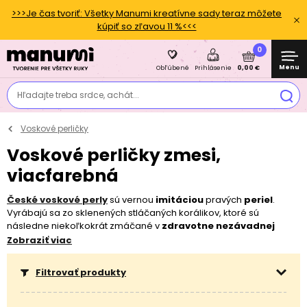
>>>Je čas tvoriť: Všetky Manumi kreatívne sady teraz môžete
kúpiť so zľavou 11 %<<<
0
Menu
0,00 €
Obľúbené
Prihlásenie
Hľadajte treba srdce, achát...
Voskové perličky
Voskové perličky zmesi,
viacfarebná
České voskové perly
sú vernou
imitáciou
pravých
periel
.
Vyrábajú sa zo sklenených stláčaných korálikov, ktoré sú
následne niekoľkokrát zmáčané v
zdravotne nezávadnej
farebnej emulzii a ochrannom laku. Zmesi voskových periel sú
Zobraziť viac
ideálnym materiálom na
výrobu vianočných dekorácií
a
ozdôb
ako sú
anjelici
,
svietniky
,
vianočné hviezdy
alebo
Filtrovať produkty
magické perly
.