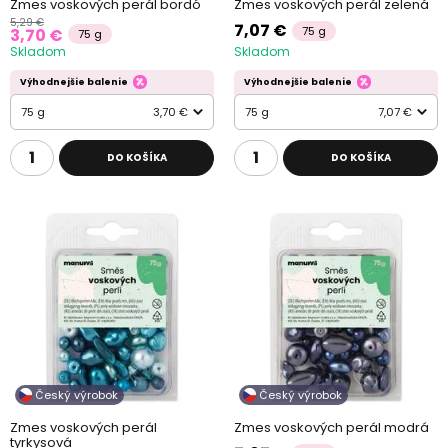
Zmes voskových perál bordó
Zmes voskových perál zelená
5,29 €
7,07 €
75 g
3,70 €
75 g
Skladom
Skladom
Výhodnejšie balenie
Výhodnejšie balenie
75 g
3,70 €
75 g
7,07 €
DO KOŠÍKA
DO KOŠÍKA
Český výrobok
Český výrobok
Zmes voskových perál
Zmes voskových perál modrá
tyrkysová