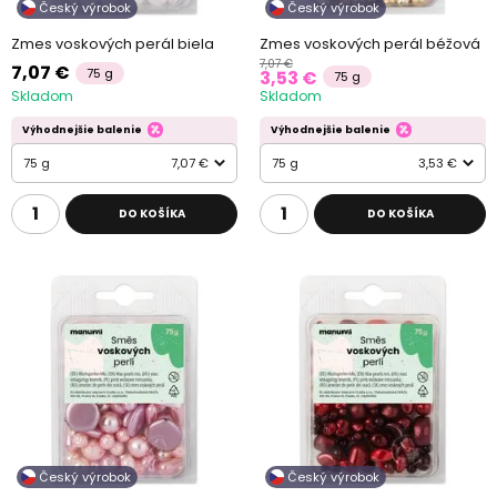
Český výrobok
Český výrobok
Zmes voskových perál biela
Zmes voskových perál béžová
7,07 €
7,07 €
75 g
3,53 €
75 g
Skladom
Skladom
Výhodnejšie balenie
Výhodnejšie balenie
75 g
7,07 €
75 g
3,53 €
DO KOŠÍKA
DO KOŠÍKA
Český výrobok
Český výrobok