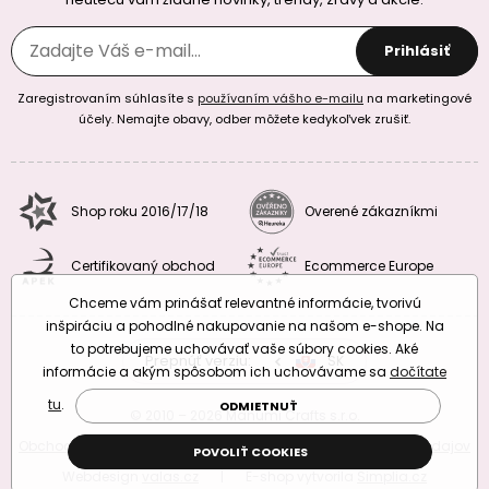
Prihlásiť
Zaregistrovaním súhlasíte s
používaním vášho e-mailu
na marketingové
účely. Nemajte obavy, odber môžete kedykoľvek zrušiť.
Shop roku 2016/17/18
Overené zákazníkmi
Certifikovaný obchod
Ecommerce Europe
Chceme vám prinášať relevantné informácie, tvorivú
inšpiráciu a pohodlné nakupovanie na našom e-shope. Na
to potrebujeme uchovávať vaše súbory cookies. Aké
Prepnúť verziu:
CZ
SK
EU
RO
informácie a akým spôsobom ich uchovávame sa
dočítate
tu
.
ODMIETNUŤ
© 2010 – 2026 Manumi Crafts s.r.o.
Obchodné podmienky
|
Podmienky ochrany osobných údajov
POVOLIŤ COOKIES
Webdesign
valas.cz
|
E-shop vytvorila
Simplia.cz