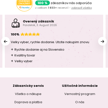
100 %
zákazníkov nás odporúča
z celkom
1 833+
recenzií -
zobraziť všetko
Overený zákazník
Pondelok, 3. August 2026
100%
Velky vyber, rychle dodanie. Utcite nakupim znovu
+
Rychle dodanie aj na Slovensko
+
Kvalitny tovar
+
Velky vyber
Zákaznícky servis
Užitočné informácie
Všetko o nákupe
Vernostný program
Doprava a platba
O nás