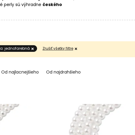
é perly sú výhradne
českého
lastových mixov
alebo
SWAROVSKI
a: jednofarebná
Zrušiť všetky filtre
Od najlacnejšieho
Od najdrahšieho