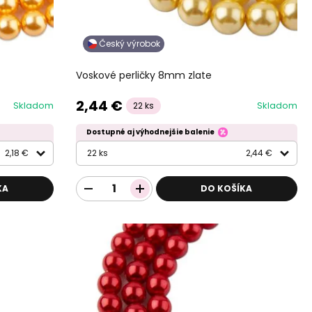
Český výrobok
Voskové perličky 8mm zlate
2,44 €
Skladom
Skladom
22 ks
Dostupné aj výhodnejšie balenie
2,18 €
22 ks
2,44 €
KA
DO KOŠÍKA