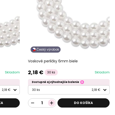
Český výrobok
Voskové perličky 6mm biele
2,18 €
Skladom
Skladom
30 ks
Dostupné aj výhodnejšie balenie
2,18 €
30 ks
2,18 €
KA
DO KOŠÍKA