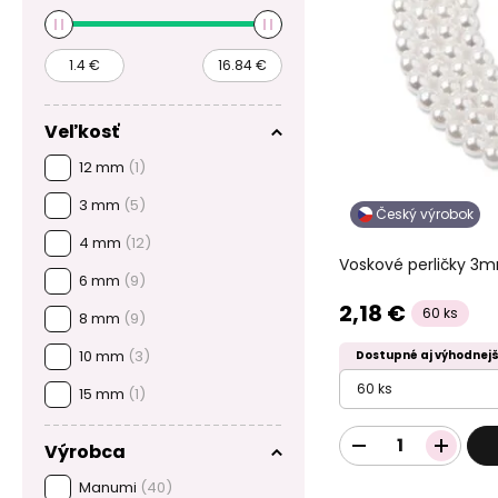
Veľkosť
12 mm
(1)
3 mm
(5)
Český výrobok
4 mm
(12)
Voskové perličky 3m
6 mm
(9)
2,18 €
60 ks
8 mm
(9)
10 mm
(3)
Dostupné aj výhodnejš
60 ks
15 mm
(1)
Výrobca
Manumi
(40)