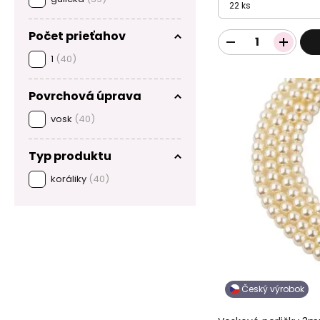
22 ks
Počet prieťahov
1
(40)
Povrchová úprava
vosk
(40)
Typ produktu
koráliky
(40)
Český výrobok