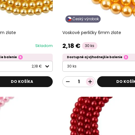
Český výrobok
mm zlate
Voskové perličky 6mm zlate
2,18 €
Skladom
30 ks
ie balenie
Dostupné aj výhodnejšie balenie
2,18 €
30 ks
DO KOŠÍKA
DO KOŠÍ