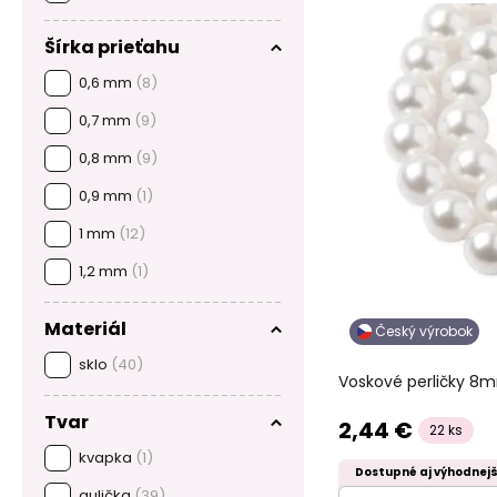
Šírka prieťahu
0,6 mm
(8)
0,7 mm
(9)
0,8 mm
(9)
0,9 mm
(1)
1 mm
(12)
1,2 mm
(1)
Materiál
Český výrobok
sklo
(40)
Voskové perličky 8m
Tvar
2,44 €
22 ks
kvapka
(1)
Dostupné aj výhodnejš
gulička
(39)