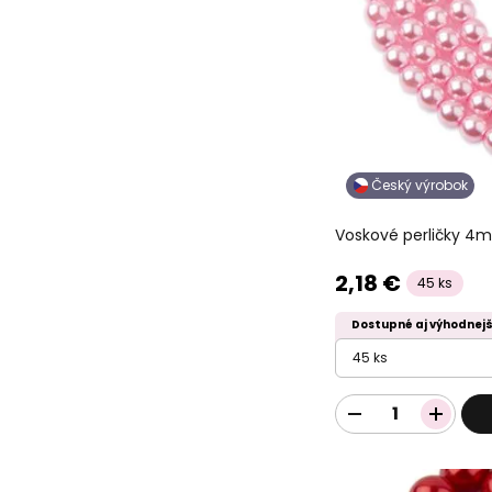
Český výrobok
Voskové perličky 4
2,18 €
45 ks
Dostupné aj výhodnejš
45 ks