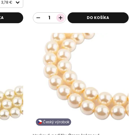
3,78 €
KA
DO KOŠÍKA
Český výrobok