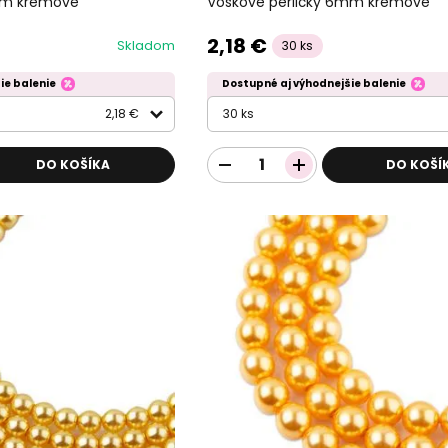
mm krémové
Voskové perličky 6mm krémové
2,18 €
Skladom
30 ks
ie balenie
Dostupné aj výhodnejšie balenie
2,18 €
30 ks
DO KOŠÍKA
DO KOŠÍ