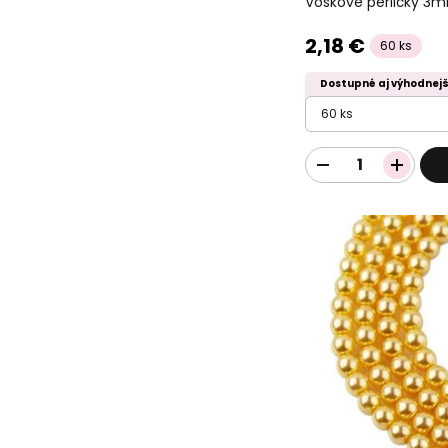
Voskové perličky 3
2,18 €
60 ks
Dostupné aj výhodnejš
60 ks