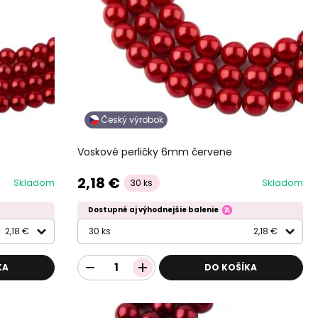
Český výrobok
Voskové perličky 6mm červene
2,18 €
Skladom
Skladom
30 ks
Dostupné aj výhodnejšie balenie
2,18 €
30 ks
2,18 €
KA
DO KOŠÍKA