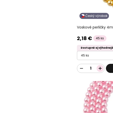
Český výrobok
Voskové perličky 4
2,18 €
45 ks
Dostupné aj výhodnejš
45 ks