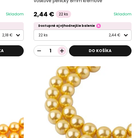
Voskové perličky 8mm krémové
2,44 €
Skladom
Skladom
22 ks
Dostupné aj výhodnejšie balenie
2,18 €
22 ks
2,44 €
KA
DO KOŠÍKA