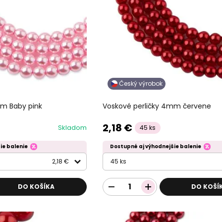
Český výrobok
mm Baby pink
Voskové perličky 4mm červene
2,18 €
Skladom
45 ks
ie balenie
Dostupné aj výhodnejšie balenie
2,18 €
45 ks
DO KOŠÍKA
DO KOŠÍ