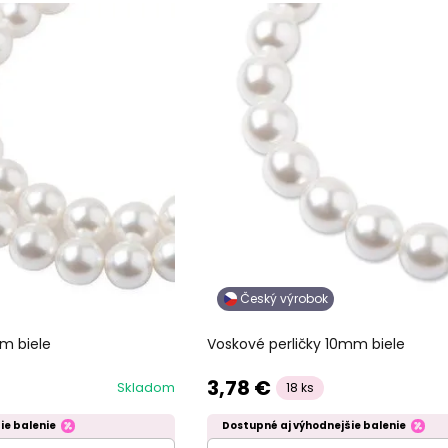
Český výrobok
m biele
Voskové perličky 10mm biele
3,78 €
Skladom
18 ks
ie balenie
Dostupné aj výhodnejšie balenie