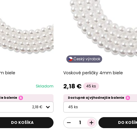
Český výrobok
m biele
Voskové perličky 4mm biele
2,18 €
Skladom
45 ks
ie balenie
Dostupné aj výhodnejšie balenie
2,18 €
45 ks
DO KOŠÍKA
DO KOŠÍ