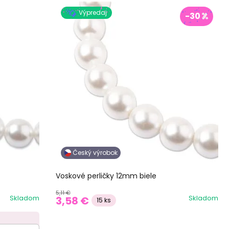
Výpredaj
-30
Český výrobok
Voskové perličky 12mm biele
5,11 €
Skladom
Skladom
3,58 €
15 ks