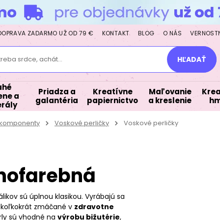
DOPRAVA ZADARMO UŽ OD 79 €
KONTAKT
BLOG
O NÁS
VERNOST
treba srdce, achát...
HĽADAŤ
ahé
Priadza a
Kreatívne
Maľovanie
Krea
ne a
galantéria
papiernictvo
a kreslenie
hm
rály
a komponenty
Voskové perličky
Voskové perličky
dnofarebná
likov sú úplnou klasikou. Vyrábajú sa
iekoľkokrát zmáčané v
zdravotne
rly sú vhodné na
výrobu bižutérie
,