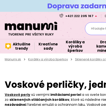
+421 222 205 167
Hľadajte 
Koráliky a
Dr
Aktuálne
Kreatívne
výroba
kame
trendy
sady
šperkov
mine
Manumi.sk
Koráliky a výroba šperkov
Sklenené koráliky 
Voskové perličky, je
Voskové perly
sú vernými
imitáciami periel
a vo svete korá
zo
sklenených stláčaných korálikov
, ktoré sú následne n
nezávadnej
farebnej emulzii a ochrannom laku. Voskové pe