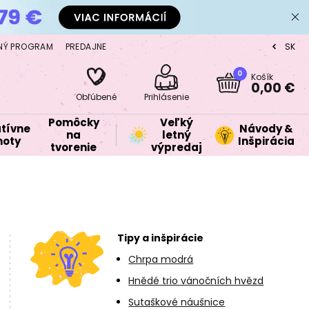
NÝ PROGRAM
PREDAJNE
SK
CZ
0
Košík
0,00 €
Obľúbené
Prihlásenie
Pomôcky
Veľký
tívne
Návody &
na
letný
oty
Inšpirácia
tvorenie
výpredaj
Tipy a inšpirácie
Chrpa modrá
Hnědé trio vánočních hvězd
Sutaškové náušnice