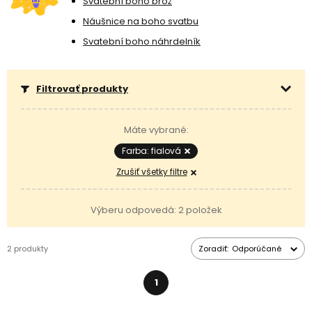
Svatební boho brož
jednoduchou alternatívou k šperkom napodobňujúcim
krištáľovú
Náušnice na boho svatbu
živicu
.
Stačí si vybrať veľkosť svojho kabošonu a
strieborné alebo
pozlátené lôžko
a vytvoriť si tak originálne náušnice, náhrdelník s
Svatební boho náhrdelník
príveskom, prsteň alebo náramok so spájacím dielom.
Filtrovať produkty
Máte vybrané:
Farba: fialová
Zrušiť všetky filtre
Výberu odpovedá: 2 položek
2 produkty
Zoradiť:
Odporúčané
1