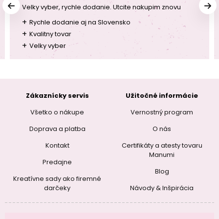
Velky vyber, rychle dodanie. Utcite nakupim znovu
+
Rychle dodanie aj na Slovensko
+
Kvalitny tovar
+
Velky vyber
Zákaznícky servis
Užitočné informácie
Všetko o nákupe
Vernostný program
Doprava a platba
O nás
Kontakt
Certifikáty a atesty tovaru
Manumi
Predajne
Blog
Kreatívne sady ako firemné
darčeky
Návody & Inšpirácia