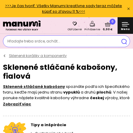
>>>Je čas tvoriť: Všetky Manumi kreatívne sady teraz môžete
kúpiť so zľavou 11 %<<<
0
Menu
0,00 €
Obľúbené
Prihlásenie
Hľadajte treba srdce, achát...
Sklenené koráliky a komponenty
Sklenené stláčané kabošony,
fialová
Sklenené stláčané kabošony
spoznáte podľa ich špecifického
tvaru, keďže majú jednu stranu
vypuklú
a druhú
plochú
. V našej
ponuke nájdete kvalitné kabošony výhradne
českej
výroby, ktoré
sú behom procesu
trikrát ručne triedené
. Kabošony sú
Zobraziť viac
vhodné na
tvorbu šperkov
a
súprav
, kedy ich môžete
zasadzovať do lôžok
alebo
obšívať rokajlovými korálikmi
.
Pre neobmedzené tvorenie a kombinovanie sme pre vás
Tipy a inšpirácie
pripravili
15
krásnych
farieb
v
4 rôznych veľkostiach
. Najnovšie
pre vás máme tiež úplne priehľadné kabošony, ktoré môžu byť