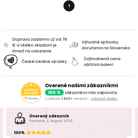
1
Doprava zadarmo už od 79
Výhodné spôsoby
€ a všetko skladom je
doručenia na Slovensko
ihneď na odoslanie
Zvýhodnená cena
České lokálne výrobky
väčších balení
Overené našimi zákazníkmi
100 %
zákazníkov nás odporúča
z celkom
1 833+
recenzií -
zobraziť všetko
Overený zákazník
Pondelok, 3. August 2026
100%