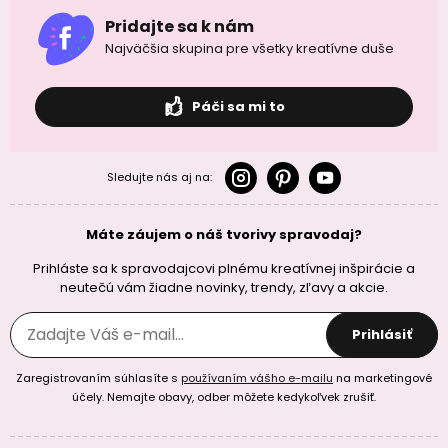
Pridajte sa k nám
Najväčšia skupina pre všetky kreatívne duše
Páči sa mi to
Sledujte nás aj na:
Máte záujem o náš tvorivy spravodaj?
Prihláste sa k spravodajcovi plnému kreatívnej inšpirácie a
neutečú vám žiadne novinky, trendy, zľavy a akcie.
Prihlásiť
Zaregistrovaním súhlasíte s
používaním vášho e-mailu
na marketingové
účely. Nemajte obavy, odber môžete kedykoľvek zrušiť.