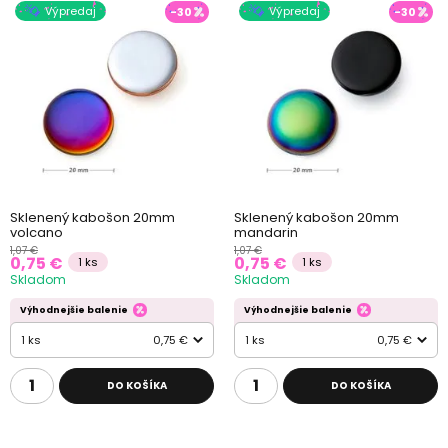
Výpredaj
Výpredaj
-30
-30
Sklenený kabošon 20mm
Sklenený kabošon 20mm
volcano
mandarin
1,07 €
1,07 €
0,75 €
0,75 €
1 ks
1 ks
Skladom
Skladom
Výhodnejšie balenie
Výhodnejšie balenie
1 ks
0,75 €
1 ks
0,75 €
DO KOŠÍKA
DO KOŠÍKA