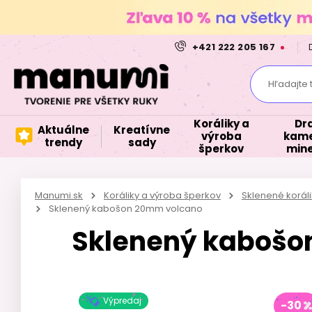
+421 222 205 167
Hľadajte 
Koráliky a
Dr
Aktuálne
Kreatívne
výroba
kame
trendy
sady
šperkov
mine
Manumi.sk
Koráliky a výroba šperkov
Sklenené korál
Sklenený kabošon 20mm volcano
Sklenený kabošo
Výpredaj
-30