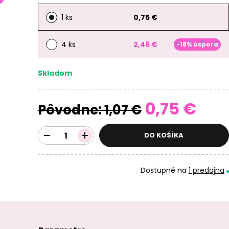
1 ks
0,75 €
4 ks
2,46 €
-18% úspora
Skladom
0,75 €
Pôvodne:
1,07 €
DO KOŠÍKA
Dostupné na
1 predajna