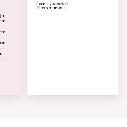
Sklenený kabošon
20mm mandarin
ným
rom
 mm
936
8-1