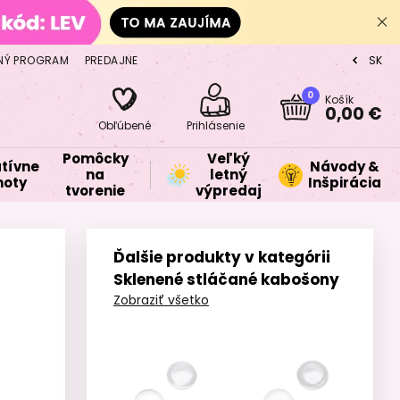
NÝ PROGRAM
PREDAJNE
SK
CZ
0
Košík
0,00 €
Obľúbené
Prihlásenie
Pomôcky
Veľký
tívne
Návody &
na
letný
oty
Inšpirácia
tvorenie
výpredaj
Ďalšie produkty v kategórii
Sklenené stláčané kabošony
Zobraziť všetko