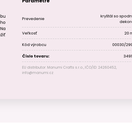
Parametre
obu
kryštál so spod
Prevedenie
deko
ého
 Na
Veľkosť
20
iť
Kód výrobcu
00030/29
Číslo tovaru:
3491
EU distributor: Manumi Crafts s.r.o., IČO/ID: 24260452,
info@manumi.cz