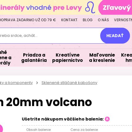
DOPRAVA ZADARMO UŽ OD 79 €
KONTAKT
BLOG
O NÁS
VERNOST
treba srdce, achát...
HĽADAŤ
ahé
Priadza a
Kreatívne
Maľovanie
Krea
ne a
galantéria
papiernictvo
a kreslenie
hm
rály
iky a komponenty
Sklenené stláčané kabošony
n 20mm volcano
Ušetrite nákupom väčšieho balenia:
Obsah balenie
Cena za balenie