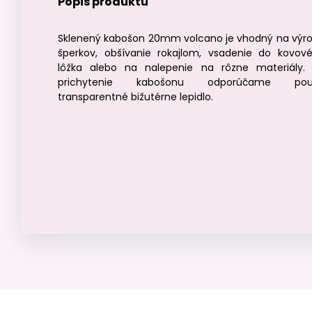
Popis produktu
Sklenený kabošon 20mm volcano je vhodný na výr
šperkov, obšívanie rokajlom, vsadenie do kovov
lôžka alebo na nalepenie na rôzne materiály.
prichytenie kabošonu odporúčame použ
transparentné bižutérne lepidlo.