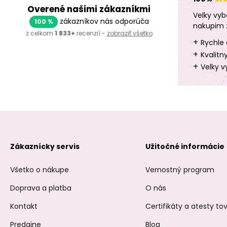
Overené našimi zákazníkmi
Velky vyb
zákazníkov nás odporúča
100 %
nakupim 
z celkom
1 833+
recenzií -
zobraziť všetko
+
Rychle 
+
Kvalitn
+
Velky v
Zákaznícky servis
Užitočné informácie
Všetko o nákupe
Vernostný program
Doprava a platba
O nás
Kontakt
Certifikáty a atesty t
Predajne
Blog