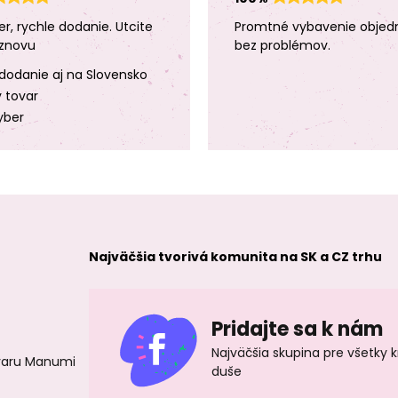
er, rychle dodanie. Utcite
Promtné vybavenie objed
znovu
bez problémov.
dodanie aj na Slovensko
y tovar
yber
Najväčšia tvorivá komunita na SK a CZ trhu
Pridajte sa k nám
Najväčšia skupina pre všetky 
ovaru Manumi
duše