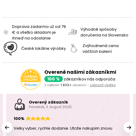
Doprava zadarmo už od 79
Výhodné spôsoby
€ a všetko skladom je
doručenia na Slovensko
ihneď na odoslanie
Zvýhodnená cena
České lokálne výrobky
väčších balení
Overené našimi zákazníkmi
100 %
zákazníkov nás odporúča
z celkom
1 833+
recenzií -
zobraziť všetko
Overený zákazník
Pondelok, 3. August 2026
100%
Velky vyber, rychle dodanie. Utcite nakupim znovu