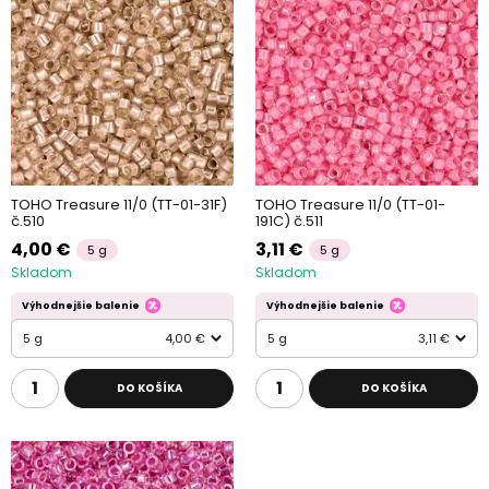
TOHO Treasure 11/0 (TT-01-31F)
TOHO Treasure 11/0 (TT-01-
č.510
191C) č.511
4,00 €
3,11 €
5 g
5 g
Skladom
Skladom
Výhodnejšie balenie
Výhodnejšie balenie
5 g
4,00 €
5 g
3,11 €
DO KOŠÍKA
DO KOŠÍKA