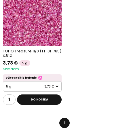
TOHO Treasure 11/0 (TT-01-785)
č.512
3,73 €
5 g
Skladom
Výhodnejšie balenie
5 g
3,73 €
DO KOŠÍKA
1