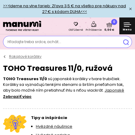
>>>Ideme na vlne farieb: Zľava 3,5 € na všetko pre nákupy nad
27 € s kódom DUHA<<<
0
Menu
0,00 €
Obľúbené
Prihlásenie
Hľadajte treba srdce, achát...
Rokajlové koráliky
TOHO Treasures 11/0, ružová
TOHO Treasures 11/0
sú japonské koráliky v tvare trubičiek.
Koráliky sa vyznačujú tenkými stenami a širším prieťahom tak,
aby bolo možné ním pretiahnuť ihlu s niťou viackrát.
Japonské
rokajlové koráliky TOHO
sa vyznačujú svojím precíznym tvarom a
Zobraziť viac
ľahkosťou. TOHO rokajlové koráliky hojne využívajú profesionálni
dizajnéri aj každodenní korálikoví nadšenci.
Tipy a inšpirácie
Hvězdné náušnice