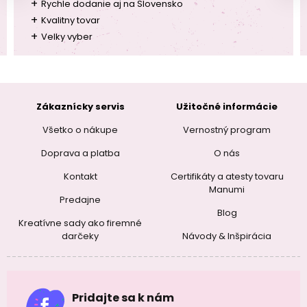
+
Rychle dodanie aj na Slovensko
+
Kvalitny tovar
+
Velky vyber
Zákaznícky servis
Užitočné informácie
Všetko o nákupe
Vernostný program
Doprava a platba
O nás
Kontakt
Certifikáty a atesty tovaru
Manumi
Predajne
Blog
Kreatívne sady ako firemné
darčeky
Návody & Inšpirácia
Pridajte sa k nám