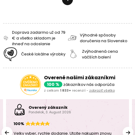
Doprava zadarmo už od 79
Výhodné spôsoby
€ a všetko skladom je
doručenia na Slovensko
ihneď na odoslanie
Zvýhodnená cena
České lokálne výrobky
väčších balení
Overené našimi zákazníkmi
100 %
zákazníkov nás odporúča
z celkom
1 833+
recenzií -
zobraziť všetko
Overený zákazník
Pondelok, 3. August 2026
100%
Velky vyber, rychle dodanie. Utcite nakupim znovu