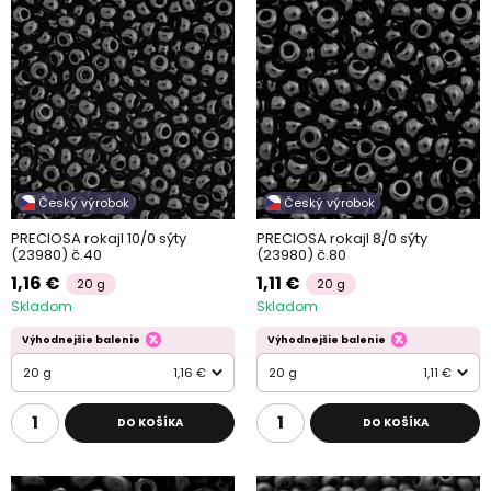
Český výrobok
Český výrobok
PRECIOSA rokajl 10/0 sýty
PRECIOSA rokajl 8/0 sýty
(23980) č.40
(23980) č.80
1,16 €
1,11 €
20 g
20 g
Skladom
Skladom
Výhodnejšie balenie
Výhodnejšie balenie
20 g
1,16 €
20 g
1,11 €
DO KOŠÍKA
DO KOŠÍKA