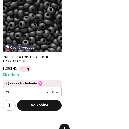
Český výrobok
PRECIOSA rokajl 8/0 mat
(23980) č.210
1,20 €
20 g
Skladom
Výhodnejšie balenie
20 g
1,20 €
DO KOŠÍKA
1