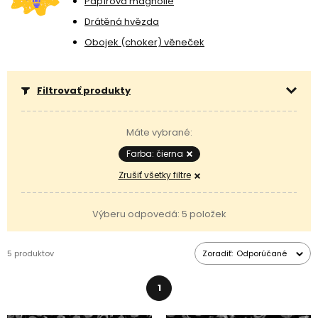
Papírová magnolie
Drátěná hvězda
Obojek (choker) věneček
Filtrovať produkty
Máte vybrané:
Farba: čierna
Zrušiť všetky filtre
Výberu odpovedá: 5 položek
5 produktov
Zoradiť:
Odporúčané
1