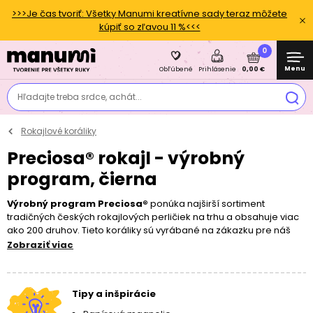
>>>Je čas tvoriť: Všetky Manumi kreatívne sady teraz môžete
kúpiť so zľavou 11 %<<<
0
Menu
0,00 €
Obľúbené
Prihlásenie
Hľadajte treba srdce, achát...
Rokajlové koráliky
Preciosa® rokajl - výrobný
program, čierna
Výrobný program Preciosa®
ponúka najširší sortiment
tradičných českých rokajlových perličiek na trhu a obsahuje viac
ako 200 druhov. Tieto koráliky sú vyrábané na zákazku pre náš
obchod Manumi.sk, a to výhradne v prvej exportnej kvalite. Vďaka
Zobraziť viac
svojim presným rozmerom a stálej farebnej dostupnosti sú
vhodné na väčšie korálikové projekty, vyšívanie obrazov, tkanie
náramkov priateľstva na ráme a na techniky háčkovanie z
Tipy a inšpirácie
korálikov.