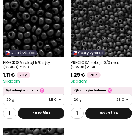
Český výrobok
Český výrobok
PRECIOSA rokajl 5/0 sýty
PRECIOSA rokajl 10/0 mat
(23980) č.130
(23980) č.190
1,11 €
1,29 €
20 g
20 g
Skladom
Skladom
Výhodnejšie balenie
Výhodnejšie balenie
20 g
1,11 €
20 g
1,29 €
DO KOŠÍKA
DO KOŠÍKA