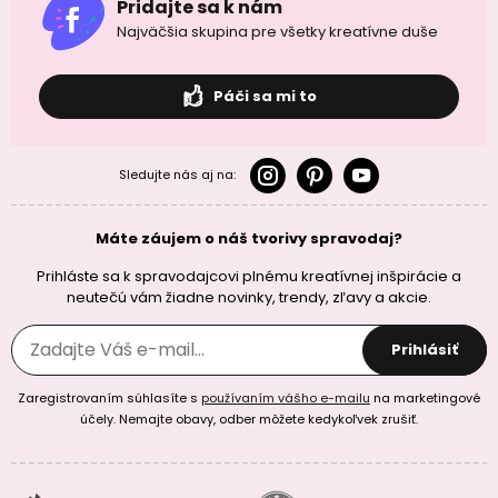
Pridajte sa k nám
Najväčšia skupina pre všetky kreatívne duše
Páči sa mi to
Sledujte nás aj na:
Máte záujem o náš tvorivy spravodaj?
Prihláste sa k spravodajcovi plnému kreatívnej inšpirácie a
neutečú vám žiadne novinky, trendy, zľavy a akcie.
Prihlásiť
Zaregistrovaním súhlasíte s
používaním vášho e-mailu
na marketingové
účely. Nemajte obavy, odber môžete kedykoľvek zrušiť.