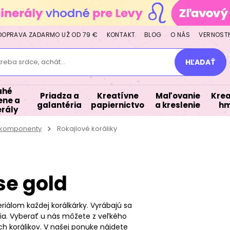
DOPRAVA ZADARMO UŽ OD 79 €
KONTAKT
BLOG
O NÁS
VERNOST
treba srdce, achát...
HĽADAŤ
ahé
Priadza a
Kreatívne
Maľovanie
Krea
ne a
galantéria
papiernictvo
a kreslenie
hm
rály
a komponenty
Rokajlové koráliky
se gold
riálom každej korálkárky. Vyrábajú sa
štia. Vyberať u nás môžete z veľkého
h korálikov. V našej ponuke nájdete