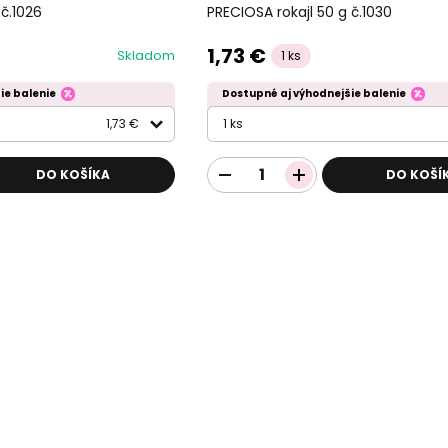
 č.1026
PRECIOSA rokajl 50 g č.1030
1,73 €
Skladom
1 ks
ie balenie
Dostupné aj výhodnejšie balenie
1,73 €
1 ks
DO KOŠÍKA
DO KOŠÍ