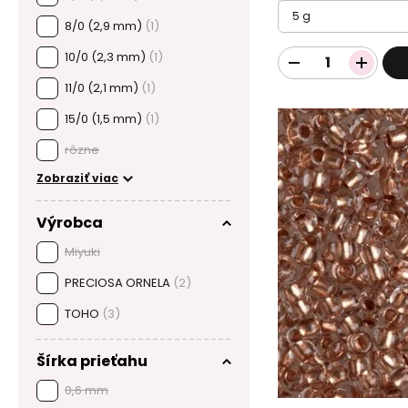
5 g
8/0 (2,9 mm)
(1)
10/0 (2,3 mm)
(1)
11/0 (2,1 mm)
(1)
15/0 (1,5 mm)
(1)
rôzne
Zobraziť viac
Výrobca
Miyuki
PRECIOSA ORNELA
(2)
TOHO
(3)
Šírka prieťahu
0,6 mm