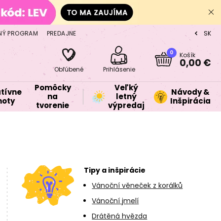
NÝ PROGRAM
PREDAJNE
SK
CZ
0
Košík
0,00 €
Obľúbené
Prihlásenie
Pomôcky
Veľký
tívne
Návody &
na
letný
oty
Inšpirácia
tvorenie
výpredaj
Tipy a inšpirácie
Vánoční věneček z korálků
Vánoční jmelí
Drátěná hvězda