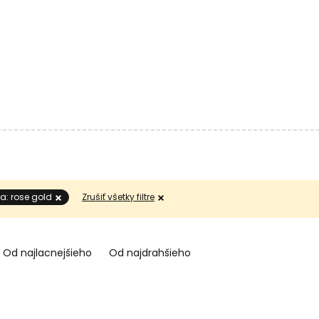
a: rose gold
Zrušiť všetky filtre
Od najlacnejšieho
Od najdrahšieho