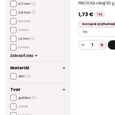
PRECIOSA rokajl 50 g
0,7 mm
(2)
0,8 mm
(1)
1,73 €
1 ks
0,9 mm
Dostupné aj výhodnejš
1,1 mm
1 ks
1,3 mm
(1)
1,7 mm
Zobraziť viac
Materiál
sklo
(3)
Tvar
gulička
(5)
rôzne