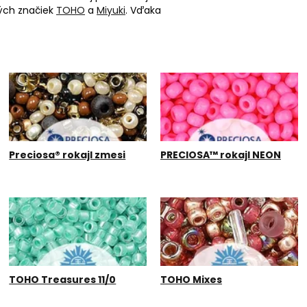
ých značiek
TOHO
a
Miyuki
. Vďaka
ošonov,
háčkovaní
, ale aj
orúčame používať tenké vlákna ako
Preciosa® rokajl zmesi
PRECIOSA™ rokajl NEON
TOHO Treasures 11/0
TOHO Mixes