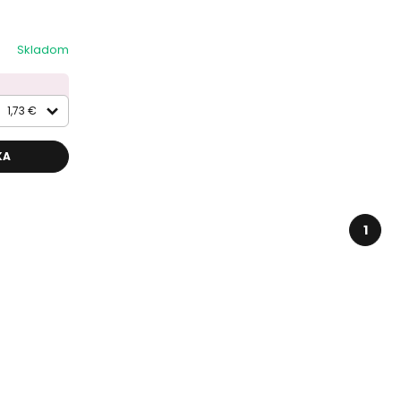
Skladom
1,73 €
KA
1