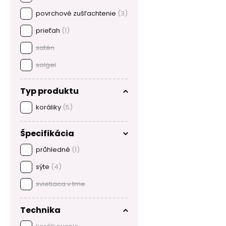
povrchové zušľachtenie
(3)
prieťah
(1)
satén
solgel
Typ produktu
koráliky
(5)
Špecifikácia
průhledné
(1)
sýte
(4)
svietiaca v tme
Technika