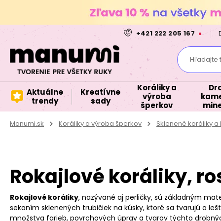
+421 222 205 167
Hľadajte 
Koráliky a
Dr
Aktuálne
Kreatívne
výroba
kame
trendy
sady
šperkov
mine
Manumi.sk
Koráliky a výroba šperkov
Sklenené koráliky 
Rokajlové koráliky, ro
Rokajlové koráliky
, nazývané aj perličky, sú základným mate
sekaním sklenených trubičiek na kúsky, ktoré sa tvarujú a le
množstva farieb, povrchových úprav a tvarov týchto drobnýc