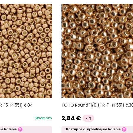
-15-PF551) č.84
TOHO Round 11/0 (TR-11-PF551) č.3
2,84 €
Skladom
7 g
ie balenie
Dostupné aj výhodnejšie balenie