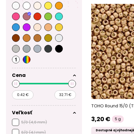
Cena
TOHO Round 15/0 (TR
Veľkosť
3,20 €
5 g
5/0 (4,6 mm)
Dostupné aj výhodnejš
6/0 (4,1 mm)