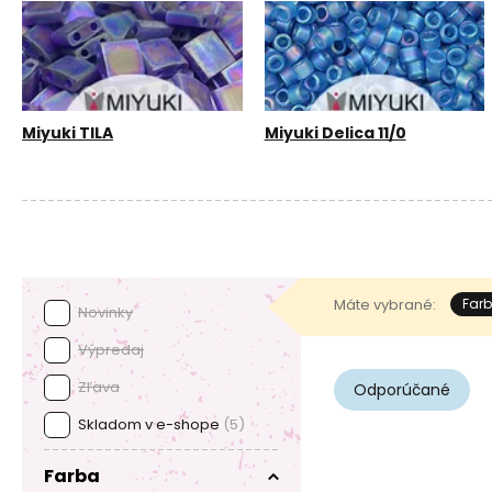
Miyuki TILA
Miyuki Delica 11/0
Máte vybrané:
Farb
Novinky
Výpredaj
Zľava
Odporúčané
Skladom v e-shope
(5)
Farba