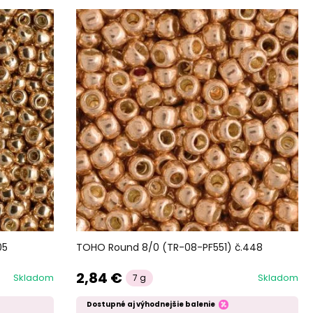
05
TOHO Round 8/0 (TR-08-PF551) č.448
2,84 €
Skladom
Skladom
7 g
Dostupné aj výhodnejšie balenie