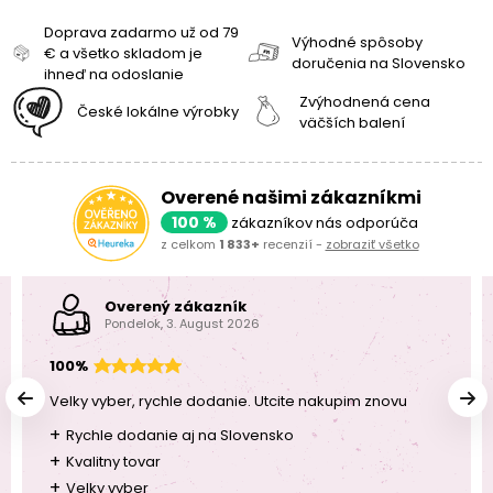
Doprava zadarmo už od 79
Výhodné spôsoby
€ a všetko skladom je
doručenia na Slovensko
ihneď na odoslanie
Zvýhodnená cena
České lokálne výrobky
väčších balení
Overené našimi zákazníkmi
100 %
zákazníkov nás odporúča
z celkom
1 833+
recenzií -
zobraziť všetko
Overený zákazník
Pondelok, 3. August 2026
100%
Velky vyber, rychle dodanie. Utcite nakupim znovu
+
Rychle dodanie aj na Slovensko
+
Kvalitny tovar
+
Velky vyber