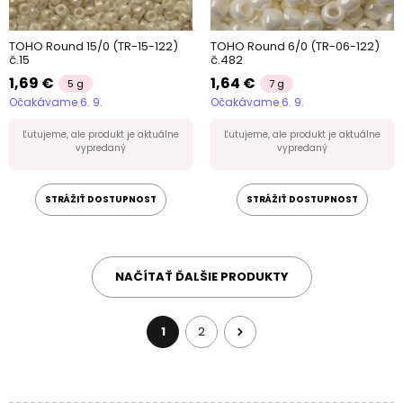
TOHO Round 15/0 (TR-15-122)
TOHO Round 6/0 (TR-06-122)
č.15
č.482
1,69 €
1,64 €
5 g
7 g
Očakávame 6. 9.
Očakávame 6. 9.
Ľutujeme, ale produkt je aktuálne
Ľutujeme, ale produkt je aktuálne
vypredaný
vypredaný
STRÁŽIŤ DOSTUPNOST
STRÁŽIŤ DOSTUPNOST
NAČÍTAŤ ĎALŠIE PRODUKTY
1
2