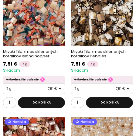
Miyuki Tila zmes sklenených
Miyuki Tila zmes sklenených
korálikov Island hopper
korálikov Pebbles
7,51 €
7,51 €
7 g
7 g
Skladom
Skladom
Výhodnejšie balenie
Výhodnejšie balenie
7 g
7,51 €
7 g
7,51 €
DO KOŠÍKA
DO KOŠÍKA
Novinka
Novinka