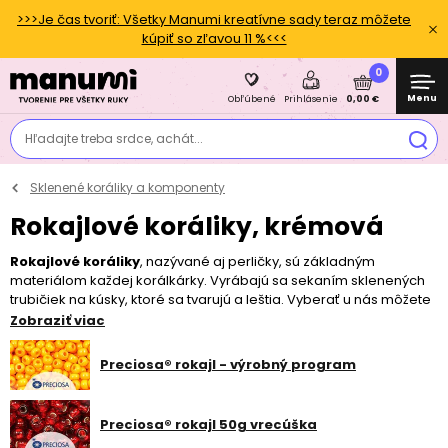
>>>Je čas tvoriť: Všetky Manumi kreatívne sady teraz môžete
kúpiť so zľavou 11 %<<<
0
Menu
0,00 €
Obľúbené
Prihlásenie
Hľadajte treba srdce, achát...
Sklenené koráliky a komponenty
Rokajlové koráliky, krémová
Rokajlové koráliky
, nazývané aj perličky, sú základným
materiálom každej korálkárky. Vyrábajú sa sekaním sklenených
trubičiek na kúsky, ktoré sa tvarujú a leštia. Vyberať u nás môžete
z veľkého množstva farieb, povrchových úprav a tvarov týchto
Zobraziť viac
drobných korálikov. V našej ponuke nájdete rokajl českých
značiek
Preciosa® Ornela
a
MATUBO
aj japonských značiek
TOHO
Preciosa® rokajl - výrobný program
a
Miyuki
. Vďaka svojej variabilite ich využijete pri
šití
,
vyšívaní
,
obšívaní
kabošonov,
háčkovaní
, ale aj
navliekaní
či
drôtovaní
. Vzhľadom na ich malú dierku odporúčame používať
Preciosa® rokajl 50g vrecúška
tenké vlákna ako
Fireline
alebo
Nymo
a
ihly na koráliky
.