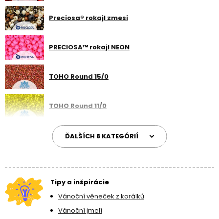
Preciosa® rokajl zmesi
PRECIOSA™ rokajl NEON
TOHO Round 15/0
TOHO Round 11/0
ĎALŠÍCH 8 KATEGÓRIÍ
Tipy a inšpirácie
Vánoční věneček z korálků
Vánoční jmelí