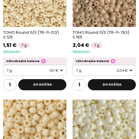
TOHO Round 11/0 (TR-11-123)
TOHO Round 11/0 (TR-11-763)
č.126
č.165
1,51 €
2,04 €
7 g
7 g
Skladom
Skladom
Výhodnejšie balenie
Výhodnejšie balenie
7 g
1,51 €
7 g
2,04 €
DO KOŠÍKA
DO KOŠÍKA