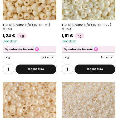
TOHO Round 8/0 (TR-08-51)
TOHO Round 8/0 (TR-08-122)
č.368
č.369
1,24 €
1,51 €
7 g
7 g
Skladom
Skladom
Výhodnejšie balenie
Výhodnejšie balenie
7 g
1,24 €
7 g
1,51 €
DO KOŠÍKA
DO KOŠÍKA