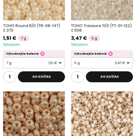
TOHO Round 8/0 (TR-08-147)
TOHO Treasure 11/0 (TT-01-122)
č.370
č.508
1,51 €
3,47 €
7 g
5 g
Skladom
Skladom
Výhodnejšie balenie
Výhodnejšie balenie
7 g
1,51 €
5 g
3,47 €
DO KOŠÍKA
DO KOŠÍKA