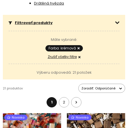
Drátěná hvězda
Filtrovať produkty
Máte vybrané:
Farba: krémová
Zrušiť všetky filtre
Výberu odpovedá: 21 položek
21 produktov
Zoradiť:
Odporúčané
1
2
Novinka
Novinka