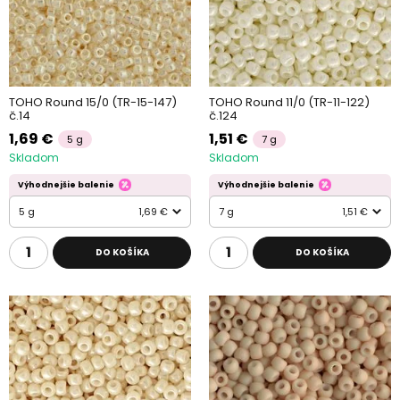
TOHO Round 15/0 (TR-15-147)
TOHO Round 11/0 (TR-11-122)
č.14
č.124
1,69 €
1,51 €
5 g
7 g
Skladom
Skladom
Výhodnejšie balenie
Výhodnejšie balenie
5 g
1,69 €
7 g
1,51 €
DO KOŠÍKA
DO KOŠÍKA