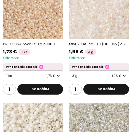
PRECIOSA rokajl 50 g č.1060
Miyuki Delica 11/0 (DB-052) č.7
1,73 €
1,96 €
1 ks
3 g
Skladom
Skladom
Výhodnejšie balenie
Výhodnejšie balenie
1 ks
1,73 €
3 g
1,96 €
DO KOŠÍKA
DO KOŠÍKA