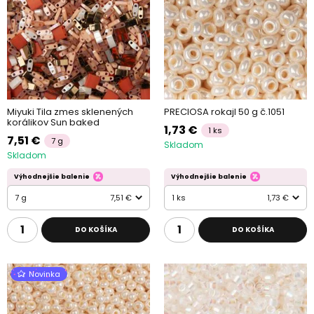
Miyuki Tila zmes sklenených
PRECIOSA rokajl 50 g č.1051
korálikov Sun baked
1,73 €
1 ks
7,51 €
7 g
Skladom
Skladom
Výhodnejšie balenie
Výhodnejšie balenie
7 g
7,51 €
1 ks
1,73 €
DO KOŠÍKA
DO KOŠÍKA
Novinka