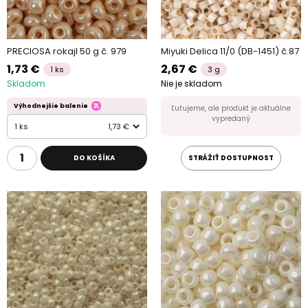
PRECIOSA rokajl 50 g č. 979
Miyuki Delica 11/0 (DB-1451) č.87
1,73 €
2,67 €
1 ks
3 g
Skladom
Nie je skladom
Výhodnejšie balenie
Ľutujeme, ale produkt je aktuálne
vypredaný
1 ks
1,73 €
DO KOŠÍKA
STRÁŽIŤ DOSTUPNOST