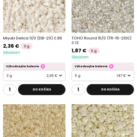
Miyuki Delica 11/0 (DB-211) č.86
TOHO Round 15/0 (TR-15-2100)
č.13
2,36 €
3 g
1,87 €
5 g
Skladom
Skladom
Výhodnejšie balenie
Výhodnejšie balenie
3 g
2,36 €
5 g
1,87 €
DO KOŠÍKA
DO KOŠÍKA