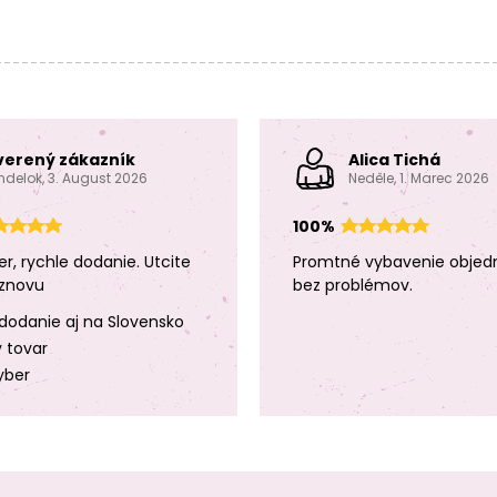
verený zákazník
Alica Tichá
ndelok, 3. August 2026
Neděle, 1. Marec 2026
100%
er, rychle dodanie. Utcite
Promtné vybavenie objed
znovu
bez problémov.
dodanie aj na Slovensko
y tovar
yber