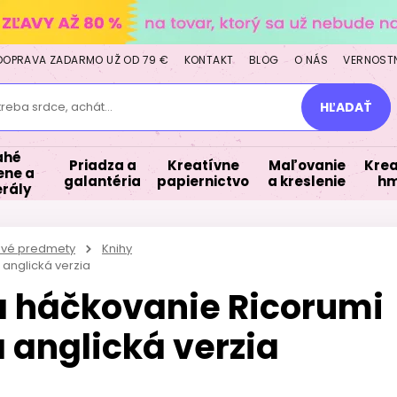
DOPRAVA ZADARMO UŽ OD 79 €
KONTAKT
BLOG
O NÁS
VERNOST
treba srdce, achát...
HĽADAŤ
ahé
Priadza a
Kreatívne
Maľovanie
Krea
ne a
galantéria
papiernictvo
a kreslenie
hm
rály
kové predmety
Knihy
anglická verzia
a háčkovanie Ricorumi
 anglická verzia