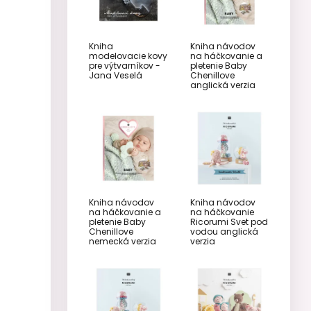
Kniha
Kniha návodov
modelovacie kovy
na háčkovanie a
pre výtvarníkov -
pletenie Baby
Jana Veselá
Chenillove
anglická verzia
Kniha návodov
Kniha návodov
na háčkovanie a
na háčkovanie
pletenie Baby
Ricorumi Svet pod
Chenillove
vodou anglická
nemecká verzia
verzia