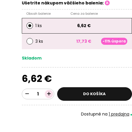
Ušetrite nákupom väčšieho balenia:
Obsah balenie
Cena za balenie
1 ks
6,62 €
3 ks
17,73 €
-11% úspora
Skladom
6,62 €
DO KOŠÍKA
Dostupné na
1 predajna