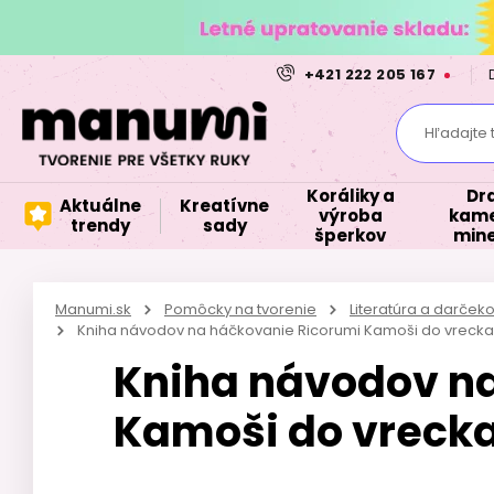
+421 222 205 167
Hľadajte 
Koráliky a
Dr
Aktuálne
Kreatívne
výroba
kame
trendy
sady
šperkov
mine
Manumi.sk
Pomôcky na tvorenie
Literatúra a darče
Kniha návodov na háčkovanie Ricorumi Kamoši do vrecka 
Kniha návodov n
Kamoši do vrecka