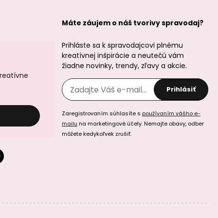
Máte záujem o náš tvorivy spravodaj?
Prihláste sa k spravodajcovi plnému
kreatívnej inšpirácie a neutečú vám
žiadne novinky, trendy, zľavy a akcie.
kreatívne
Prihlásiť
Zaregistrovaním súhlasíte s
používaním vášho e-
mailu
na marketingové účely. Nemajte obavy, odber
môžete kedykoľvek zrušiť.