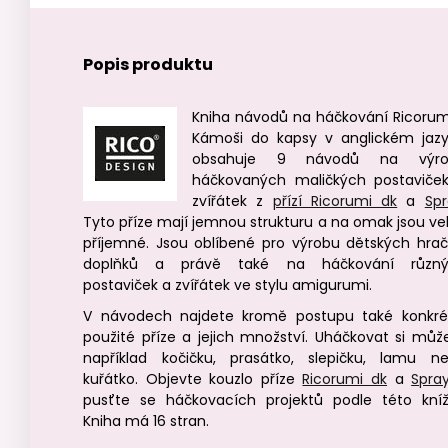
Popis produktu
Kniha návodů na háčkování Ricorum
Kámoši do kapsy v anglickém jaz
obsahuje 9 návodů na výro
háčkovaných maličkých postaviče
zvířátek z
přízí Ricorumi dk
a
Sp
Tyto příze mají jemnou strukturu a na omak jsou ve
příjemné. Jsou oblíbené pro výrobu dětských hrač
doplňků a právě také na háčkování různ
postaviček a zvířátek ve stylu amigurumi.
V návodech najdete kromě postupu také konkré
použité příze a jejich množství. Uháčkovat si můž
například kočičku, prasátko, slepičku, lamu n
kuřátko. Objevte kouzlo příze
Ricorumi dk
a
Spra
pusťte se háčkovacích projektů podle této kníž
Kniha má 16 stran.