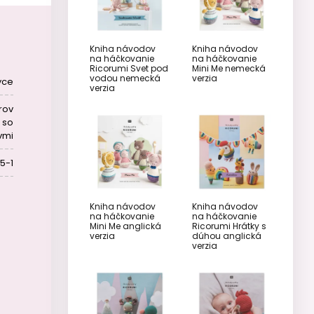
Kniha návodov
Kniha návodov
na háčkovanie
na háčkovanie
Ricorumi Svet pod
Mini Me nemecká
vodou nemecká
verzia
yce
verzia
rov
 so
vmi
5-1
Kniha návodov
Kniha návodov
na háčkovanie
na háčkovanie
Mini Me anglická
Ricorumi Hrátky s
verzia
dúhou anglická
verzia