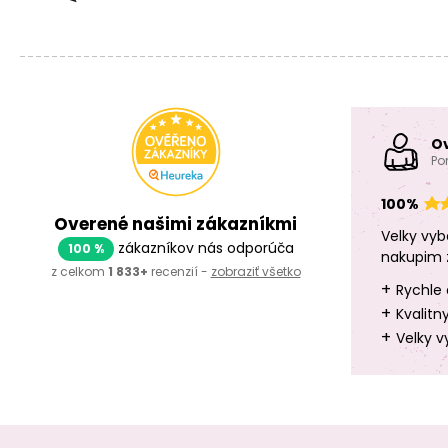
O
Po
100%
Overené našimi zákazníkmi
Velky vyb
zákazníkov nás odporúča
100 %
nakupim 
z celkom
1 833+
recenzií -
zobraziť všetko
+
Rychle 
+
Kvalitn
+
Velky v