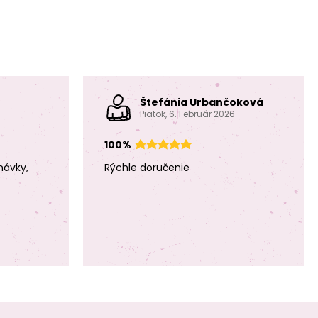
Kniha návodov
Kniha návodov
na háčkovanie
na háčkovanie
Ricorumi Bábiky
Chenillove Veľkí
anglická verzia
plyšové hračky
Štefánia Urbančoková
anglická verzia
Piatok, 6. Február 2026
100%
návky,
Rýchle doručenie