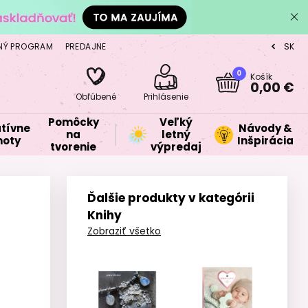
NÝ PROGRAM
PREDAJNE
SK
CZ
0
Košík
0,00 €
Obľúbené
Prihlásenie
Pomôcky
Veľký
tívne
Návody &
na
letný
oty
Inšpirácia
tvorenie
výpredaj
Ďalšie produkty v kategórii
Knihy
Zobraziť všetko