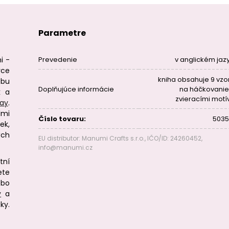
Parametre
i -
Prevedenie
v anglickém jaz
yce
kniha obsahuje 9 vzo
bu
Doplňujúce informácie
na háčkovanie
k a
zvieracími motí
ray
.
lmi
Číslo tovaru:
5035
ek,
ých
EU distributor: Manumi Crafts s.r.o., IČO/ID: 24260452,
info@manumi.cz
tní
ete
ebo
y
a
ky.