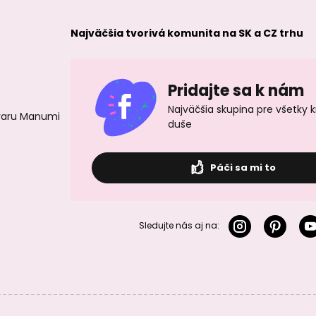
Najväčšia tvorivá komunita na SK a CZ trhu
Pridajte sa k nám
Najväčšia skupina pre všetky 
ovaru Manumi
duše
Páči sa mi to
Sledujte nás aj na: