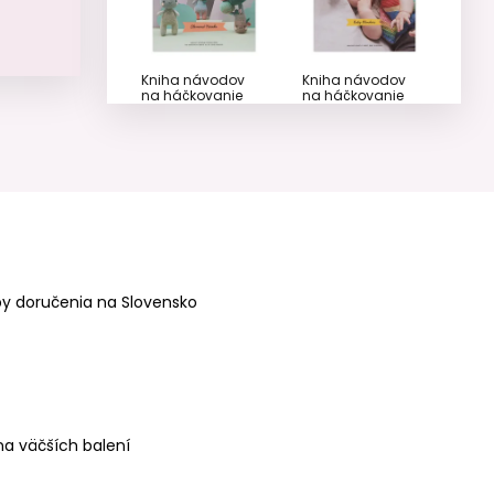
Kniha návodov
Kniha návodov
na háčkovanie
na háčkovanie
Ricorumi
Ricorumi
Rozprávkové
Muchláčikovia
bytosti anglická
anglická verzia
verzia
y doručenia na Slovensko
Kniha návodov
Kniha návodov
na háčkovanie
na háčkovanie
Ricorumi Zdraví
Ricorumi
kamaráti
Plyšáčikovia
anglická verzia
anglická verzia
a väčších balení