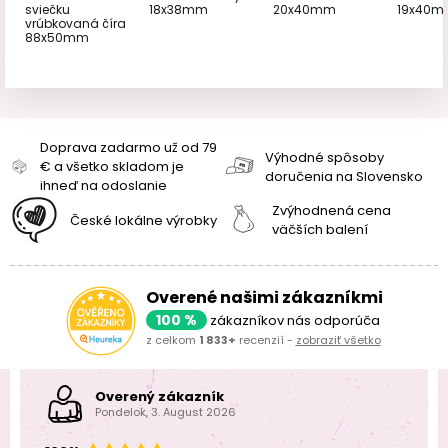
sviečku
18x38mm
20x40mm
19x40
vrúbkovaná číra
88x50mm
Doprava zadarmo už od 79
Výhodné spôsoby
€ a všetko skladom je
doručenia na Slovensko
ihneď na odoslanie
Zvýhodnená cena
České lokálne výrobky
väčších balení
Overené našimi zákazníkmi
100 %
zákazníkov nás odporúča
z celkom
1 833+
recenzií -
zobraziť všetko
Overený zákazník
Pondelok, 3. August 2026