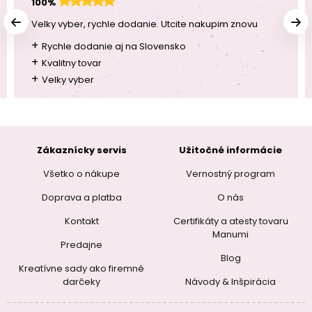
100%
Velky vyber, rychle dodanie. Utcite nakupim znovu
+
Rychle dodanie aj na Slovensko
+
Kvalitny tovar
+
Velky vyber
Zákaznícky servis
Užitočné informácie
Všetko o nákupe
Vernostný program
Doprava a platba
O nás
Kontakt
Certifikáty a atesty tovaru
Manumi
Predajne
Blog
Kreatívne sady ako firemné
darčeky
Návody & Inšpirácia