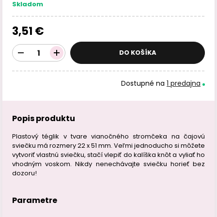
Skladom
3,51 €
DO KOŠÍKA
Dostupné na
1 predajna
Popis produktu
Plastový téglik v tvare vianočného stromčeka na čajovú
sviečku má rozmery 22 x 51 mm. Veľmi jednoducho si môžete
vytvoriť vlastnú sviečku, stačí vlepiť do kalíška knôt a vyliať ho
vhodným voskom. Nikdy nenechávajte sviečku horieť bez
dozoru!
Parametre