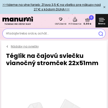
>>>Ideme na vlne farieb: Zľava 3,5 € na všetko pre nákupy nad
27 € s kódom DUHA<<<
0
Menu
0,00 €
Obľúbené
Prihlásenie
Hľadajte treba srdce, achát...
Nádoby na sviečky
Téglik na čajovú sviečku
vianočný stromček 22x51mm