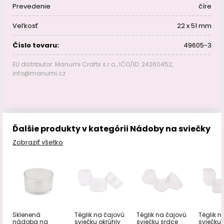
Prevedenie
číre
Veľkosť
22 x 51 mm
Číslo tovaru:
49605-3
EU distributor: Manumi Crafts s.r.o., IČO/ID: 24260452,
info@manumi.cz
Ďalšie produkty v kategórii Nádoby na sviečky
Zobraziť všetko
Sklenená
Téglik na čajovú
Téglik na čajovú
Téglik n
nádoba na
sviečku okrúhly
sviečku srdce
sviečku 