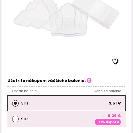
Ušetrite nákupom väčšieho balenia:
Obsah balenie
Cena za balenie
3 ks
3,51 €
9,29 €
9 ks
-71% úspora