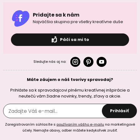
Pridajte sa k nám
Najväčšia skupina pre všetky kreatívne duše
Páči sa mi to
Sledujte nás aj na:
Máte záujem o náš tvorivy spravodaj?
Prihláste sa k spravodajcovi plnému kreatívnej inšpirácie a
neutečú vám žiadne novinky, trendy, zľavy a akcie.
Prihlásiť
Zaregistrovaním súhlasíte s
používaním vášho e-mailu
na marketingové
účely. Nemajte obavy, odber môžete kedykoľvek zrušiť.