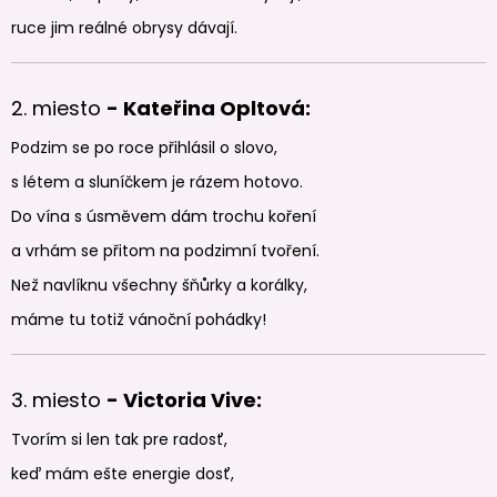
ruce jim reálné obrysy dávají.
2. miesto
- Kateřina Opltová:
Podzim se po roce přihlásil o slovo,
s létem a sluníčkem je rázem hotovo.
Do vína s úsměvem dám trochu koření
a vrhám se přitom na podzimní tvoření.
Než navlíknu všechny šňůrky a korálky,
máme tu totiž vánoční pohádky!
3. miesto
- Victoria Vive:
Tvorím si len tak pre radosť,
keď mám ešte energie dosť,