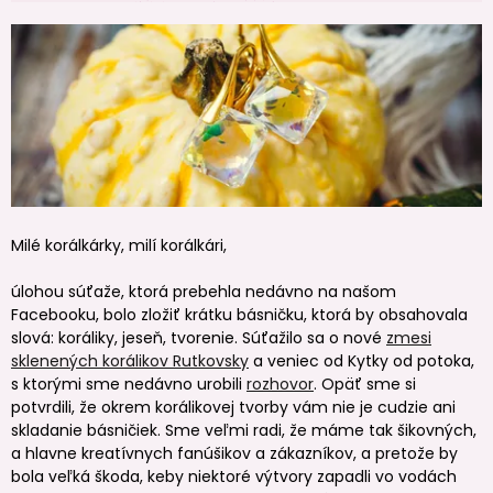
Milé korálkárky, milí korálkári,
úlohou súťaže, ktorá prebehla nedávno na našom
Facebooku, bolo zložiť krátku básničku, ktorá by obsahovala
slová: koráliky, jeseň, tvorenie. Súťažilo sa o nové
zmesi
sklenených korálikov Rutkovsky
a veniec od Kytky od potoka,
s ktorými sme nedávno urobili
rozhovor
. Opäť sme si
potvrdili, že okrem korálikovej tvorby vám nie je cudzie ani
skladanie básničiek. Sme veľmi radi, že máme tak šikovných,
a hlavne kreatívnych fanúšikov a zákazníkov, a pretože by
bola veľká škoda, keby niektoré výtvory zapadli vo vodách