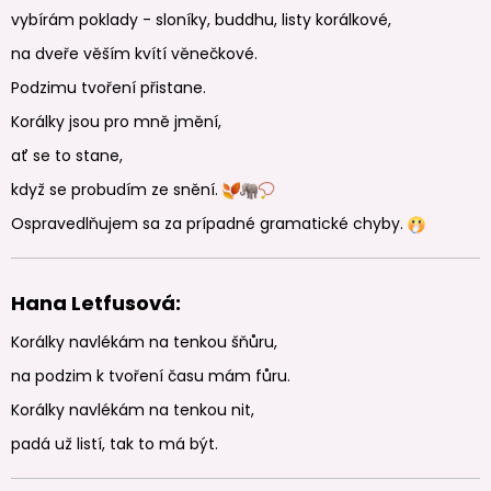
vybírám poklady - sloníky, buddhu, listy korálkové,
na dveře věším kvítí věnečkové.
Podzimu tvoření přistane.
Korálky jsou pro mně jmění,
ať se to stane,
když se probudím ze snění.
Ospravedlňujem sa za prípadné gramatické chyby.
Hana Letfusová:
Korálky navlékám na tenkou šňůru,
na podzim k tvoření času mám fůru.
Korálky navlékám na tenkou nit,
padá už listí, tak to má být.