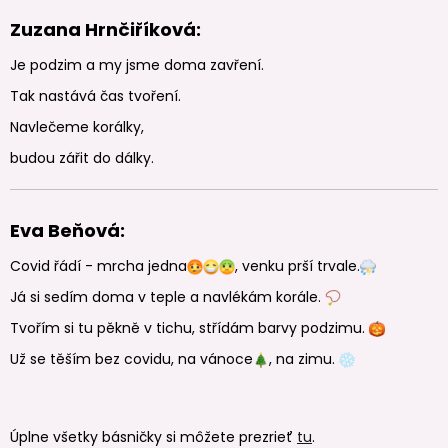
Zuzana Hrnčiříková:
Je podzim a my jsme doma zavření.
Tak nastává čas tvoření.
Navlečeme korálky,
budou zářit do dálky.
Eva Beňová:
Covid řádí - mrcha jedna
, venku prší trvale.
Já si sedím doma v teple a navlékám korále.
Tvořím si tu pěkně v tichu, střídám barvy podzimu.
Už se těším bez covidu, na vánoce
, na zimu.
Úplne všetky básničky si môžete prezrieť
tu
.