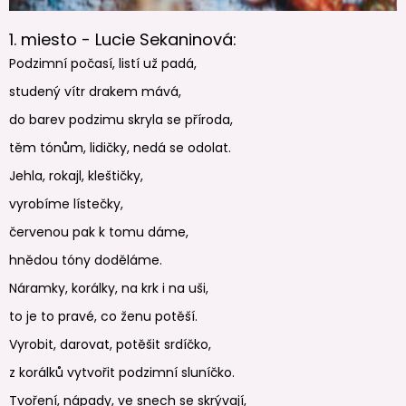
1. miesto - Lucie Sekaninová:
Podzimní počasí, listí už padá,
studený vítr drakem mává,
do barev podzimu skryla se příroda,
těm tónům, lidičky, nedá se odolat.
Jehla, rokajl, kleštičky,
vyrobíme lístečky,
červenou pak k tomu dáme,
hnědou tóny doděláme.
Náramky, korálky, na krk i na uši,
to je to pravé, co ženu potěší.
Vyrobit, darovat, potěšit srdíčko,
z korálků vytvořit podzimní sluníčko.
Tvoření, nápady, ve snech se skrývají,