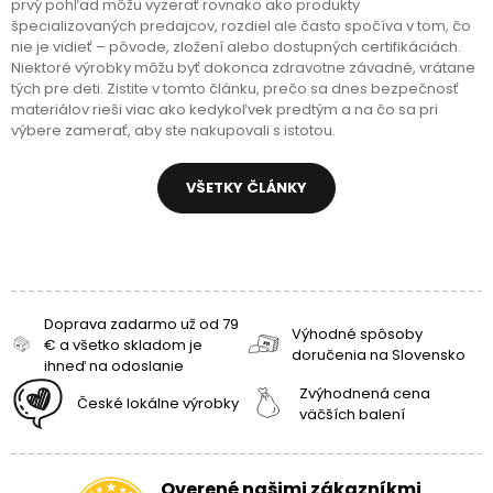
prvý pohľad môžu vyzerať rovnako ako produkty
špecializovaných predajcov, rozdiel ale často spočíva v tom, čo
nie je vidieť – pôvode, zložení alebo dostupných certifikáciách.
Niektoré výrobky môžu byť dokonca zdravotne závadné, vrátane
tých pre deti. Zistite v tomto článku, prečo sa dnes bezpečnosť
materiálov rieši viac ako kedykoľvek predtým a na čo sa pri
výbere zamerať, aby ste nakupovali s istotou.
VŠETKY ČLÁNKY
Doprava zadarmo už od 79
Výhodné spôsoby
€ a všetko skladom je
doručenia na Slovensko
ihneď na odoslanie
Zvýhodnená cena
České lokálne výrobky
väčších balení
Overené našimi zákazníkmi