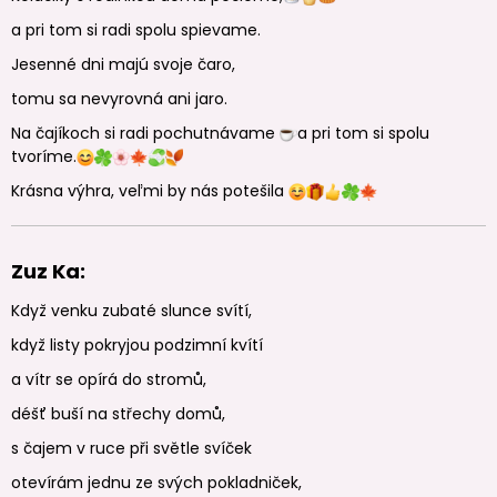
a pri tom si radi spolu spievame.
Jesenné dni majú svoje čaro,
tomu sa nevyrovná ani jaro.
Na čajíkoch si radi pochutnávame
a pri tom si spolu
tvoríme.
Krásna výhra, veľmi by nás potešila
Zuz Ka:
Když venku zubaté slunce svítí,
když listy pokryjou podzimní kvítí
a vítr se opírá do stromů,
déšť buší na střechy domů,
s čajem v ruce při světle svíček
otevírám jednu ze svých pokladniček,