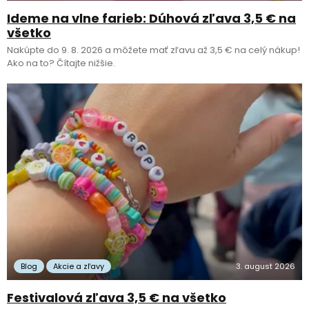
Ideme na vlne farieb: Dúhová zľava 3,5 € na
všetko
Nakúpte do 9. 8. 2026 a môžete mať zľavu až 3,5 € na celý nákup!
Ako na to? Čítajte nižšie.
Blog
Akcie a zľavy
3. august 2026
Festivalová zľava 3,5 € na všetko