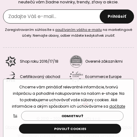
neutečú vám žiadne novinky, trendy, zľavy a akcie.
Prihlásiť
Zaregistrovaním súhlasíte s
používaním vášho e-mailu
na marketingové
účely. Nemajte obavy, odber môžete kedykoľvek zrušiť.
Shop roku 2016/17/18
Overené zákazníkmi
Certifikovaný obchod
Ecommerce Europe
Chceme vám prinášať relevantné informácie, tvorivú
inšpiráciu a pohodlné nakupovanie na našom e-shope. Na
to potrebujeme uchovávať vaše súbory cookies. Aké
Prepnúť verziu:
CZ
SK
EU
RO
informácie a akým spôsobom ich uchovávame sa
dočítate
tu
.
ODMIETNUŤ
© 2010 – 2026 Manumi Crafts s.r.o.
Obchodné podmienky
|
Podmienky ochrany osobných údajov
POVOLIŤ COOKIES
Webdesign
valas.cz
|
E-shop vytvorila
Simplia.cz