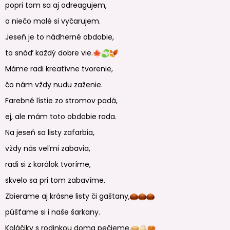
popri tom sa aj odreagujem,
a niečo malé si vyčarujem.
Jeseň je to nádherné obdobie,
to snáď každý dobre vie.
Máme radi kreatívne tvorenie,
čo nám vždy nudu zaženie.
Farebné lístie zo stromov padá,
ej, ale mám toto obdobie rada.
Na jeseň sa listy zafarbia,
vždy nás veľmi zabavia,
radi si z korálok tvoríme,
skvelo sa pri tom zabavíme.
Zbierame aj krásne listy či gaštany,
púšťame si i naše šarkany.
Koláčiky s rodinkou doma pečieme,