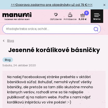
>>>Doprava zadarmo pre objednávky už od 79 €<<<
0
Menu
0,00 €
Obľúbené
Prihlásenie
Hľadajte treba srdce, achát...
Blog
Jesenné korálikové básničky
Blog
Sobota, 24. október 2020
Na našej Facebookovej stránke prebehla v októbri
básničková súťaž. Bohužiaľ, nemohli vyhrať všetky
básničky, ale pretože sa tam zišlo skutočne mnoho
krásnych veršov, rozhodli sme sa tie najlepšie
publikovať aj na našom webe. Poďte s nami nájsť
korálikovú inšpiráciu vo víre poézie! :-)