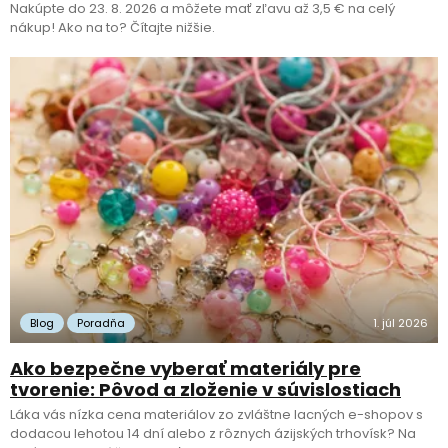
Nakúpte do 23. 8. 2026 a môžete mať zľavu až 3,5 € na celý
nákup! Ako na to? Čítajte nižšie.
Blog
Poradňa
1. júl 2026
Ako bezpečne vyberať materiály pre
tvorenie: Pôvod a zloženie v súvislostiach
Láka vás nízka cena materiálov zo zvláštne lacných e-shopov s
dodacou lehotou 14 dní alebo z rôznych ázijských trhovísk? Na