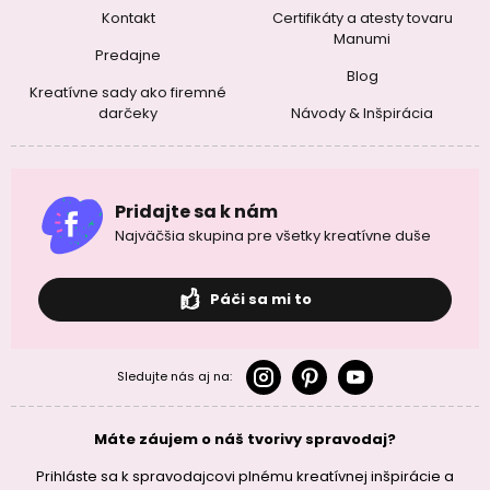
Kontakt
Certifikáty a atesty tovaru
Manumi
Predajne
Blog
Kreatívne sady ako firemné
darčeky
Návody & Inšpirácia
Pridajte sa k nám
Najväčšia skupina pre všetky kreatívne duše
Páči sa mi to
Sledujte nás aj na:
Máte záujem o náš tvorivy spravodaj?
Prihláste sa k spravodajcovi plnému kreatívnej inšpirácie a